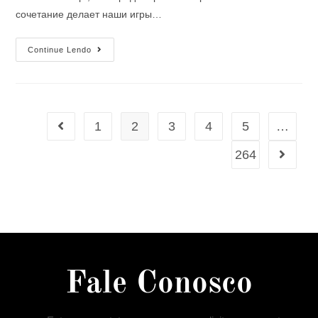
сочетание делает наши игры…
Continue Lendo
1
2
3
4
5
…
264
Fale Conosco