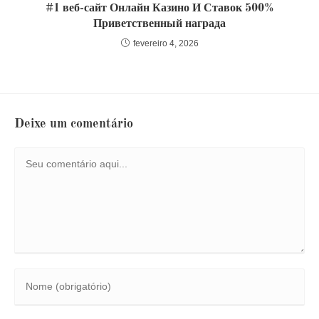
#1 веб-сайт Онлайн Казино И Ставок 500%
Приветственный награда
fevereiro 4, 2026
Deixe um comentário