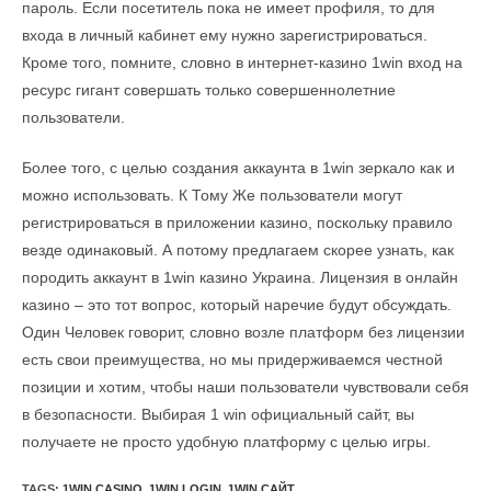
пароль. Если посетитель пока не имеет профиля, то для
входа в личный кабинет ему нужно зарегистрироваться.
Кроме того, помните, словно в интернет-казино 1win вход на
ресурс гигант совершать только совершеннолетние
пользователи.
Более того, с целью создания аккаунта в 1win зеркало как и
можно использовать. К Тому Же пользователи могут
регистрироваться в приложении казино, поскольку правило
везде одинаковый. А потому предлагаем скорее узнать, как
породить аккаунт в 1win казино Украина. Лицензия в онлайн
казино – это тот вопрос, который наречие будут обсуждать.
Один Человек говорит, словно возле платформ без лицензии
есть свои преимущества, но мы придерживаемся честной
позиции и хотим, чтобы наши пользователи чувствовали себя
в безопасности. Выбирая 1 win официальный сайт, вы
получаете не просто удобную платформу с целью игры.
TAGS
:
1WIN CASINO
,
1WIN LOGIN
,
1WIN САЙТ