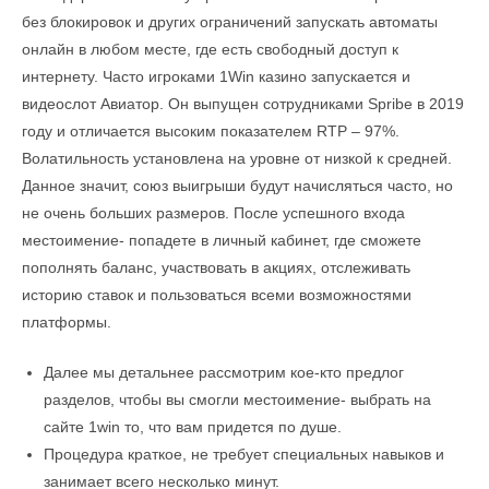
без блокировок и других ограничений запускать автоматы
онлайн в любом месте, где есть свободный доступ к
интернету. Часто игроками 1Win казино запускается и
видеослот Авиатор. Он выпущен сотрудниками Spribe в 2019
году и отличается высоким показателем RTP – 97%.
Волатильность установлена на уровне от низкой к средней.
Данное значит, союз выигрыши будут начисляться часто, но
не очень больших размеров. После успешного входа
местоимение- попадете в личный кабинет, где сможете
пополнять баланс, участвовать в акциях, отслеживать
историю ставок и пользоваться всеми возможностями
платформы.
Далее мы детальнее рассмотрим кое-кто предлог
разделов, чтобы вы смогли местоимение- выбрать на
сайте 1win то, что вам придется по душе.
Процедура краткое, не требует специальных навыков и
занимает всего несколько минут.