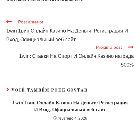
Post anterior
1win 1вин Онлайн Казино На Деньги: Регистрация И
Вход, Официальный веб-сайт
Próximo post
1win: Ставки На Cпорт И Онлайн Казино награда
500%
VOCÊ TAMBÉM PODE GOSTAR
1win 1вин Онлайн Казино На Деньги: Регистрация
И Вход, Официальный веб-сайт
fevereiro 4, 2026