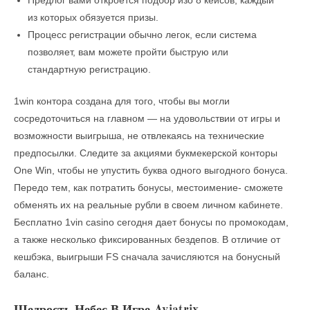
из которых обязуется призы.
Процесс регистрации обычно легок, если система
позволяет, вам можете пройти быструю или
стандартную регистрацию.
1win контора создана для того, чтобы вы могли
сосредоточиться на главном — на удовольствии от игры и
возможности выигрыша, не отвлекаясь на технические
предпосылки. Следите за акциями букмекерской конторы
One Win, чтобы не упустить буква одного выгодного бонуса.
Передо тем, как потратить бонусы, местоимение- сможете
обменять их на реальные рубли в своем личном кабинете.
Бесплатно 1vin casino сегодня дает бонусы по промокодам,
а также несколько фиксированных бездепов. В отличие от
кешбэка, выигрыши FS сначала зачисляются на бонусный
баланс.
Щедрость Небес В Игре Aviatrix