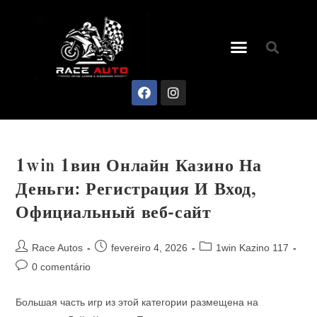
1win 1вин Онлайн Казино На
Деньги: Регистрация И Вход,
Официальный веб-сайт
Race Autos
fevereiro 4, 2026
1win Kazino 117
0 comentário
Большая часть игр из этой категории размещена на