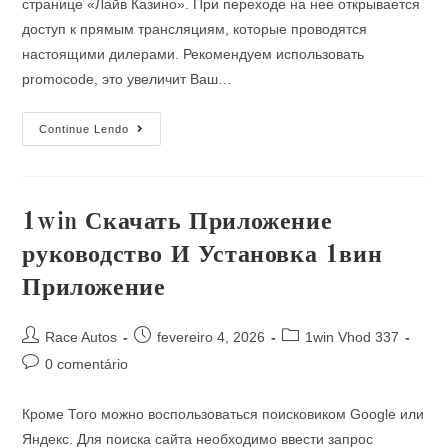
странице «Лайв Казино». При переходе на нее открывается
доступ к прямым трансляциям, которые проводятся
настоящими дилерами. Рекомендуем использовать
promocode, это увеличит Ваш…
Continue Lendo
1win Скачать Приложение
руководство И Установка 1вин
Приложение
Race Autos
fevereiro 4, 2026
1win Vhod 337
0 comentário
Кроме Того можно воспользоваться поисковиком Google или
Яндекс. Для поиска сайта необходимо ввести запрос