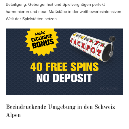
Beteiligung, Geborgenheit und Spielvergnügen perfekt
harmonieren und neue Maßstäbe in der wettbewerbsintensiven
Welt der Spielstätten setzen.
Beeindruckende Umgebung in den Schweiz
Alpen