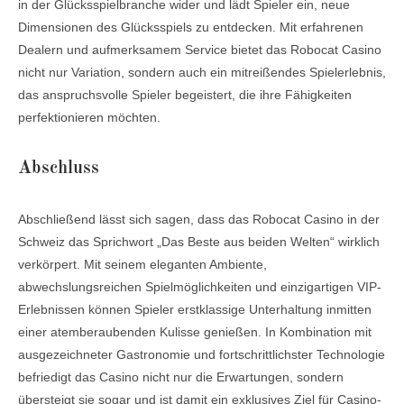
in der Glücksspielbranche wider und lädt Spieler ein, neue
Dimensionen des Glücksspiels zu entdecken. Mit erfahrenen
Dealern und aufmerksamem Service bietet das Robocat Casino
nicht nur Variation, sondern auch ein mitreißendes Spielerlebnis,
das anspruchsvolle Spieler begeistert, die ihre Fähigkeiten
perfektionieren möchten.
Abschluss
Abschließend lässt sich sagen, dass das Robocat Casino in der
Schweiz das Sprichwort „Das Beste aus beiden Welten“ wirklich
verkörpert. Mit seinem eleganten Ambiente,
abwechslungsreichen Spielmöglichkeiten und einzigartigen VIP-
Erlebnissen können Spieler erstklassige Unterhaltung inmitten
einer atemberaubenden Kulisse genießen. In Kombination mit
ausgezeichneter Gastronomie und fortschrittlichster Technologie
befriedigt das Casino nicht nur die Erwartungen, sondern
übersteigt sie sogar und ist damit ein exklusives Ziel für Casino-