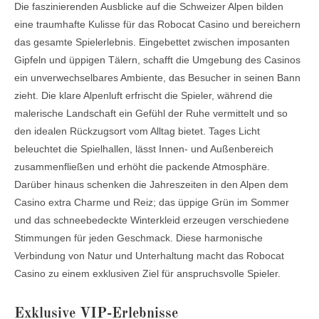
Die faszinierenden Ausblicke auf die Schweizer Alpen bilden
eine traumhafte Kulisse für das Robocat Casino und bereichern
das gesamte Spielerlebnis. Eingebettet zwischen imposanten
Gipfeln und üppigen Tälern, schafft die Umgebung des Casinos
ein unverwechselbares Ambiente, das Besucher in seinen Bann
zieht. Die klare Alpenluft erfrischt die Spieler, während die
malerische Landschaft ein Gefühl der Ruhe vermittelt und so
den idealen Rückzugsort vom Alltag bietet. Tages Licht
beleuchtet die Spielhallen, lässt Innen- und Außenbereich
zusammenfließen und erhöht die packende Atmosphäre.
Darüber hinaus schenken die Jahreszeiten in den Alpen dem
Casino extra Charme und Reiz; das üppige Grün im Sommer
und das schneebedeckte Winterkleid erzeugen verschiedene
Stimmungen für jeden Geschmack. Diese harmonische
Verbindung von Natur und Unterhaltung macht das Robocat
Casino zu einem exklusiven Ziel für anspruchsvolle Spieler.
Exklusive VIP-Erlebnisse