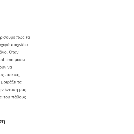
ωρίσουμε πώς τα
υχερά παιχνίδια
ζίνο. Όταν
eal-time μέσω
ρούν να
υς παίκτες,
μοιράζει τα
την ένταση μας
και του πάθους
ση