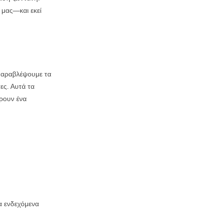
 μας—και εκεί
παραβλέψουμε τα
ς. Αυτά τα
ρουν ένα
α ενδεχόμενα