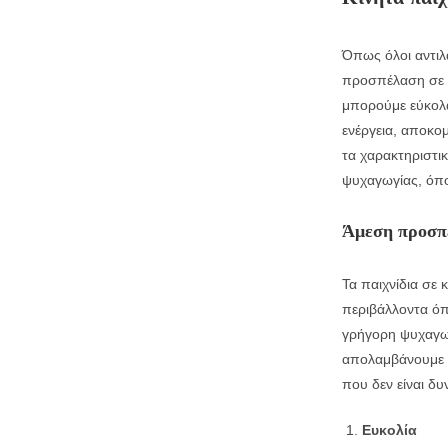
Όπως όλοι αντιλ
προσπέλαση σε έ
μπορούμε εύκολα
ενέργεια, αποκο
τα χαρακτηριστι
ψυχαγωγίας, όπο
Άμεση προσπέ
Τα παιχνίδια σε 
περιβάλλοντα όπ
γρήγορη ψυχαγωγ
απολαμβάνουμε τ
που δεν είναι δ
Ευκολία