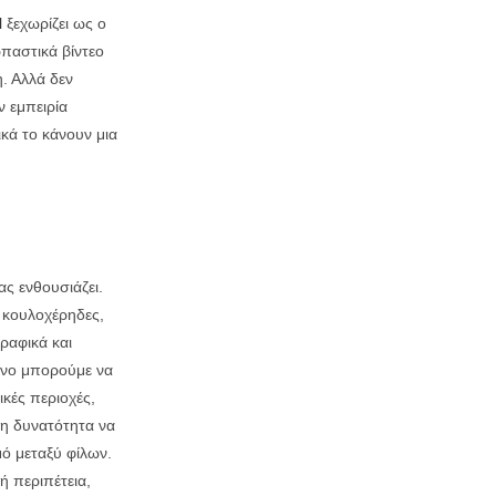
l
ξεχωρίζει ως ο
παστικά βίντεο
η. Αλλά δεν
ν εμπειρία
ικά το κάνουν μια
ας ενθουσιάζει.
 κουλοχέρηδες,
ραφικά και
μόνο μπορούμε να
κές περιοχές,
τη δυνατότητα να
μό μεταξύ φίλων.
ή περιπέτεια,