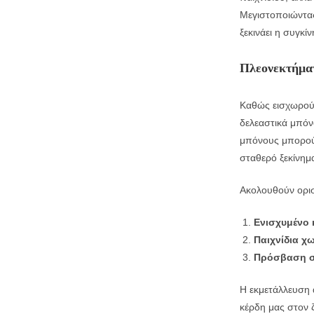
Μεγιστοποιώντας
ξεκινάει η συγκί
Πλεονεκτήμα
Καθώς εισχωρούμ
δελεαστικά μπόν
μπόνους μπορούν
σταθερό ξεκίνημ
Ακολουθούν ορι
Ενισχυμένο 
Παιχνίδια χ
Πρόσβαση σε
Η εκμετάλλευση 
κέρδη μας στον 