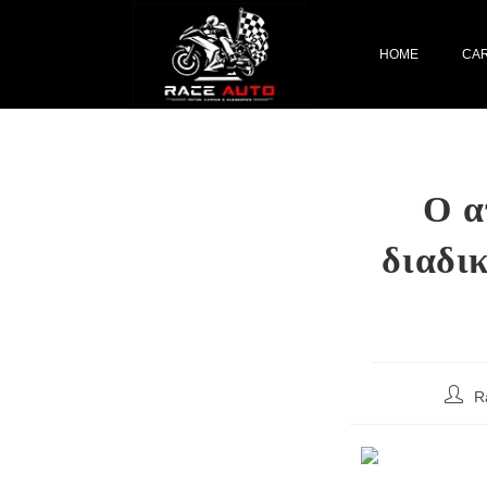
HOME
CA
Ο α
διαδι
R