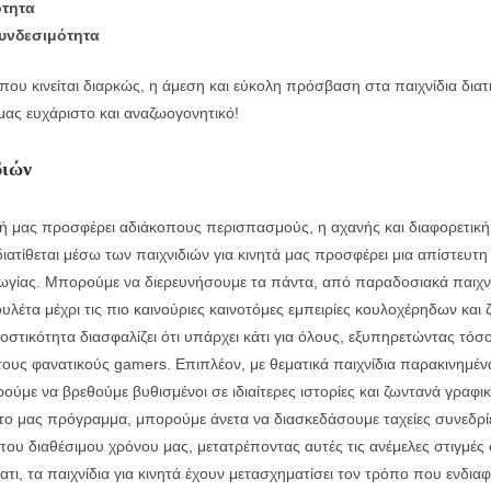
τητα
υνδεσιμότητα
ου κινείται διαρκώς, η άμεση και εύκολη πρόσβαση στα παιχνίδια διατ
μας ευχάριστο και αναζωογονητικό!
διών
ή μας προσφέρει αδιάκοπους περισπασμούς, η αχανής και διαφορετική
ιατίθεται μέσω των παιχνιδιών για κινητά μας προσφέρει μια απίστευτη 
γίας. Μπορούμε να διερευνήσουμε τα πάντα, από παραδοσιακά παιχνί
υλέτα μέχρι τις πιο καινούριες καινοτόμες εμπειρίες κουλοχέρηδων και 
στικότητα διασφαλίζει ότι υπάρχει κάτι για όλους, εξυπηρετώντας τόσο
 τους φανατικούς gamers. Επιπλέον, με θεματικά παιχνίδια παρακινημέ
ούμε να βρεθούμε βυθισμένοι σε ιδιαίτερες ιστορίες και ζωντανά γραφι
το μας πρόγραμμα, μπορούμε άνετα να διασκεδάσουμε ταχείες συνεδρίε
 του διαθέσιμου χρόνου μας, μετατρέποντας αυτές τις ανέμελες στιγμές
ατι, τα παιχνίδια για κινητά έχουν μετασχηματίσει τον τρόπο που ενδια