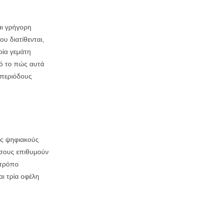
αι γρήγορη
υ διατίθενται,
ρία γεμάτη
κό το πώς αυτά
 περιόδους
ύς ψηφιακούς
όσους επιθυμούν
 τρόπο
ι τρία οφέλη