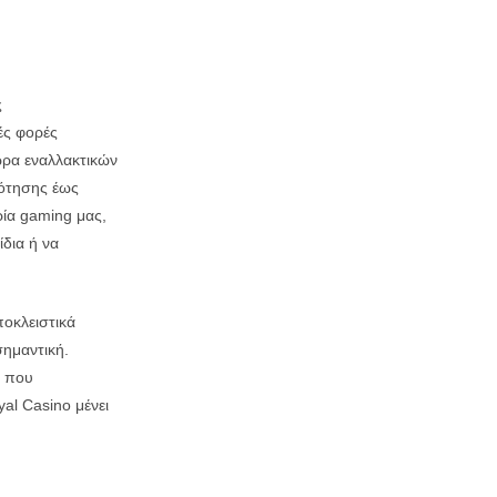
ς
ές φορές
ώρα εναλλακτικών
δότησης έως
ρία gaming μας,
δια ή να
οκλειστικά
σημαντική.
ς που
al Casino μένει