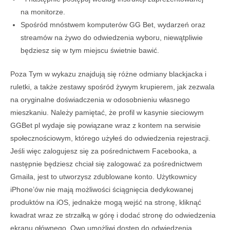
na monitorze.
Spośród mnóstwem komputerów GG Bet, wydarzeń oraz
streamów na żywo do odwiedzenia wyboru, niewątpliwie
będziesz się w tym miejscu świetnie bawić.
Poza Tym w wykazu znajdują się różne odmiany blackjacka i
ruletki, a także zestawy spośród żywym krupierem, jak zezwala
na oryginalne doświadczenia w odosobnieniu własnego
mieszkaniu. Należy pamiętać, że profil w kasynie sieciowym
GGBet pl wydaje się powiązane wraz z kontem na serwisie
społecznościowym, którego użyłeś do odwiedzenia rejestracji.
Jeśli więc zalogujesz się za pośrednictwem Facebooka, a
następnie będziesz chciał się zalogować za pośrednictwem
Gmaila, jest to utworzysz zdublowane konto. Użytkownicy
iPhone’ów nie mają możliwości ściągnięcia dedykowanej
produktów na iOS, jednakże mogą wejść na stronę, kliknąć
kwadrat wraz ze strzałką w górę i dodać stronę do odwiedzenia
ekranu głównego. Owo umożliwi dostęp do odwiedzenia