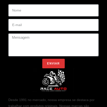
ENVIAR
Desde 1991 no mercado, nossa empresa se destaca por
trabalhar com produtos originais. Nossas marcas são