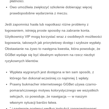
płatności.
Owo umożliwia zwiększyć szkolenie dobierając więcej
prawdopodobne wydarzenia z meczu.
Jeśli zapomnisz hasła lub napotkasz różne problemy z
logowaniem, istnieją proste sposoby na zabranie konta.
Użytkownicy VIP mogą korzystać wraz z osobliwych możliwości
logowania, takowych jak priorytetowy dostęp i szybsze wypłaty.
Obstawianie na żywo to następna kwestia, która powoduje, że
GGBet wydaje się być idealnym wyborem na rzecz niezbyt
ryzykownych klientów.
Wypłata wygranych jest dostępna w ten sam sposób, z
którego fan dokonał wcześniej co najmniej 1 wpłaty.
Prawny bukmacher internetowego GGBet używa czarno-
pomarańczowego motywu kolorystycznego we wszystkich
sekcjach, co powoduje, że nawigacja — w naszym
własnym sytuacji bardzo łatwa.
” i następnie postępuj według instrukcji zaprezentowanej