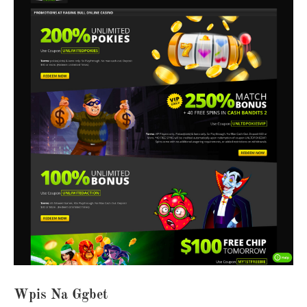
Wpis Na Ggbet