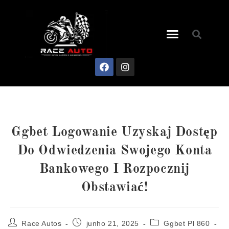
Ggbet Logowanie Uzyskaj Dostęp
Do Odwiedzenia Swojego Konta
Bankowego I Rozpocznij
Obstawiać!
Race Autos
junho 21, 2025
Ggbet Pl 860