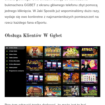
bukmachera GGBET z ekranu głównego telefonu zbyt pomocą
jednego kliknięcia. W Jaki Sposób już wspominaliśmy dużo razy,
wydaje się owo konkretne z najznamienitszych pomieszczeń na
rzecz każdego fana eSportu.
Obsługa Klientów W Ggbet
Przy tym odrzucić trzeba dodawać, że może jest to być