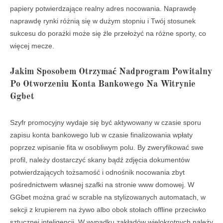
papiery potwierdzające realny adres nocowania. Naprawdę
naprawdę rynki różnią się w dużym stopniu i Twój stosunek
sukcesu do porażki może się źle przełożyć na różne sporty, co
więcej mecze.
Jakim Sposobem Otrzymać Nadprogram Powitalny
Po Otworzeniu Konta Bankowego Na Witrynie
Ggbet
Szyfr promocyjny wydaje się być aktywowany w czasie sporu
zapisu konta bankowego lub w czasie finalizowania wpłaty
poprzez wpisanie fita w osobliwym polu. By zweryfikować swe
profil, należy dostarczyć skany bądź zdjęcia dokumentów
potwierdzających tożsamość i odnośnik nocowania zbyt
pośrednictwem własnej szafki na stronie www domowej. W
GGbet można grać w scrable na stylizowanych automatach, w
sekcji z krupierem na żywo albo obok stołach offline przeciwko
sztucznej inteligencji. W wypadku zakładów wielokrotnych należy