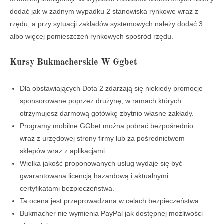
dodać jak w żadnym wypadku 2 stanowiska rynkowe wraz z
rzędu, a przy sytuacji zakładów systemowych należy dodać 3
albo więcej pomieszczeń rynkowych spośród rzędu.
Kursy Bukmacherskie W Ggbet
Dla obstawiających Dota 2 zdarzają się niekiedy promocje
sponsorowane poprzez drużynę, w ramach których
otrzymujesz darmową gotówkę zbytnio własne zakłady.
Programy mobilne GGbet można pobrać bezpośrednio
wraz z urzędowej strony firmy lub za pośrednictwem
sklepów wraz z aplikacjami.
Wielka jakość proponowanych usług wydaje się być
gwarantowana licencją hazardową i aktualnymi
certyfikatami bezpieczeństwa.
Ta ocena jest przeprowadzana w celach bezpieczeństwa.
Bukmacher nie wymienia PayPal jak dostępnej możliwości