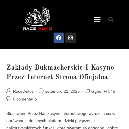
Zakłady Bukmacherskie I Kasyno
Przez Internet Strona Oficjalna
Race Autos
setembro 22, 2025
Ggbet Pl 845
0 comentário
Stosowane Przez Nas kasyno internetowego wyróżnia się w
porównaniu do innych platform dzięki połączeniu
najkorzystniejszych funkcji, które gwarantują dogodne i dobre