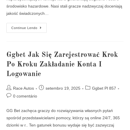
środowisko hazardowe. Nasi stali gracze nadzwyczaj doceniają
jakość świadczonych…
Continue Lendo
Ggbet Jak Się Zarejestrować Krok
Po Kroku Zakładanie Konta I
Logowanie
Race Autos
setembro 19, 2025
Ggbet Pl 857
0 comentário
GG Bet zachęca graczy do rozwiązywania własnych pytań
spośród przedstawicielami pomocy, którzy są online 24/7, 365
dzionki w r.. Ten gatunek bonusu wydaje się być zazwyczaj