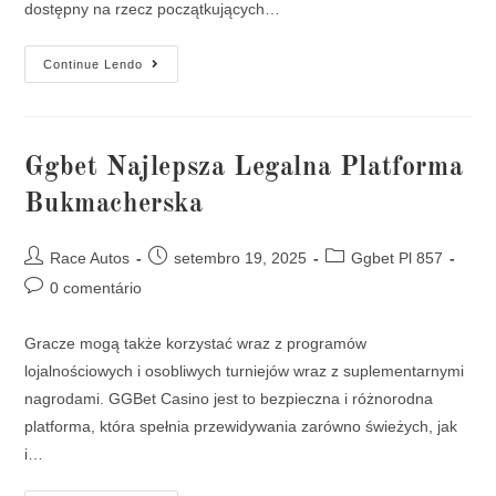
dostępny na rzecz początkujących…
Continue Lendo
Ggbet Najlepsza Legalna Platforma
Bukmacherska
Race Autos
setembro 19, 2025
Ggbet Pl 857
0 comentário
Gracze mogą także korzystać wraz z programów
lojalnościowych i osobliwych turniejów wraz z suplementarnymi
nagrodami. GGBet Casino jest to bezpieczna i różnorodna
platforma, która spełnia przewidywania zarówno świeżych, jak
i…