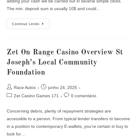
adding your cash will be carried out in several simple clicks.
The min. deposit sum is usually 10$ and could…
Continue Lendo
Zet On Range Casino Overview St
Joseph’s Local Community
Foundation
Race Autos
junho 24, 2025
Zet Casino Games 171
0 comentário
Concerning debris, plenty of repayment strategies are
accessible to a person. From typical lender transfers to become
in a position to contemporary E-wallets, you’re certain in buy to
look for…