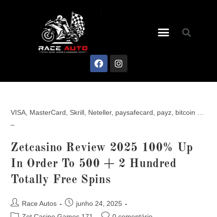
VISA, MasterCard, Skrill, Neteller, paysafecard, payz, bitcoin …
–
Zetcasino Review 2025 100% Up
In Order To 500 + 2 Hundred
Totally Free Spins
Race Autos
junho 24, 2025
Zet Casino Games 171
0 comentário