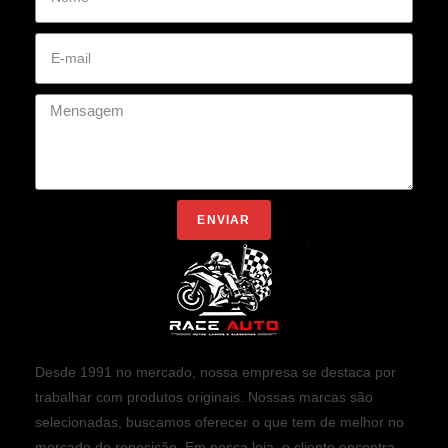
ENVIAR
Desde 1991 no mercado, nossa empresa se destaca por
trabalhar com produtos originais. Nossas marcas são
selecionadas, buscamos oferecer o que tem de melhor no
mercado de reposição. Em nossa loja, o cliente encontra