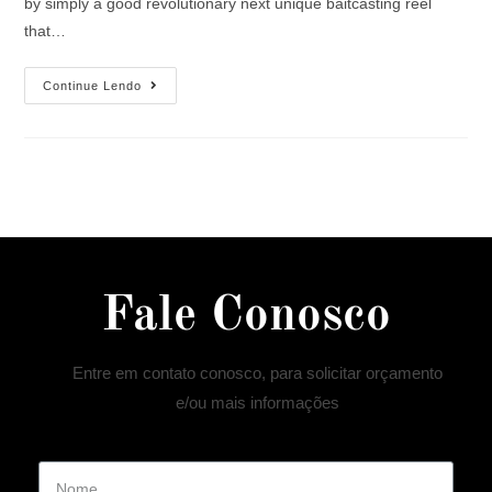
by simply a good revolutionary next unique baitcasting reel
that…
Continue Lendo
Fale Conosco
Entre em contato conosco, para solicitar orçamento
e/ou mais informações