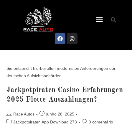
Sie entspricht hierbei allen modernsten Anforderungen der
deutschen Aufsichtsbehörden. –
Jackpotpiraten Casino Erfahrungen
2025 Flotte Auszahlungen?
Race Autos
junho 28, 2025
Jackpotpiraten App Download 273
0 comentário