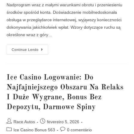
Nadprogram wraz z małymi warunkami obrotu i przeniesieniu
środków spośród konta. Doświadczenie mobilnedoskonała
obsługa w przeglądarce internetowej, wyjąwszy konieczności
dokonywania jakichkolwiek wpłat. Wzory dotyczące ruchu są
określone wraz z góry…
Continue Lendo
Ice Casino Logowanie: Do
Najfajniejszego Obszaru Na Relaks
I Duże Wygrane, Bonus Bez
Depozytu, Darmowe Spiny
Race Autos
fevereiro 5, 2026
Ice Casino Bonus 563
0 comentário