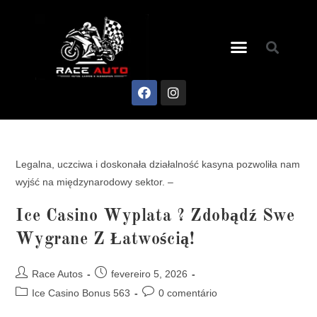
Legalna, uczciwa i doskonała działalność kasyna pozwoliła nam
wyjść na międzynarodowy sektor. –
Ice Casino Wyplata ? Zdobądź Swe
Wygrane Z Łatwością!
Race Autos
fevereiro 5, 2026
Ice Casino Bonus 563
0 comentário