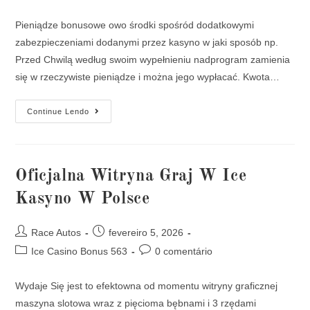
Pieniądze bonusowe owo środki spośród dodatkowymi
zabezpieczeniami dodanymi przez kasyno w jaki sposób np.
Przed Chwilą według swoim wypełnieniu nadprogram zamienia
się w rzeczywiste pieniądze i można jego wypłacać. Kwota…
Continue Lendo
Oficjalna Witryna Graj W Ice
Kasyno W Polsce
Race Autos
fevereiro 5, 2026
Ice Casino Bonus 563
0 comentário
Wydaje Się jest to efektowna od momentu witryny graficznej
maszyna slotowa wraz z pięcioma bębnami i 3 rzędami