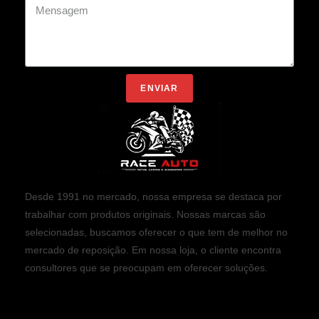
ENVIAR
Desde 1991 no mercado, nossa empresa se destaca por
trabalhar com produtos originais. Nossas marcas são
selecionadas, buscamos oferecer o que tem de melhor no
mercado de reposição. Em nossa loja, o cliente encontra
consultores que se preocupam em oferecer soluções.