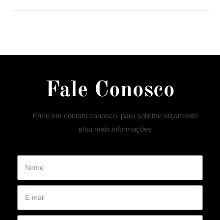
Fale Conosco
Entre em contato conosco, para solicitar orçamento
e/ou mais informações