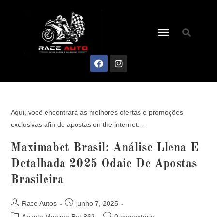
Aqui, você encontrará as melhores ofertas e promoções
exclusivas afin de apostas on the internet. –
Maximabet Brasil: Análise Llena E
Detalhada 2025 Odaie De Apostas
Brasileira
Race Autos
junho 7, 2025
Aposta Maxima Bet 862
0 comentário