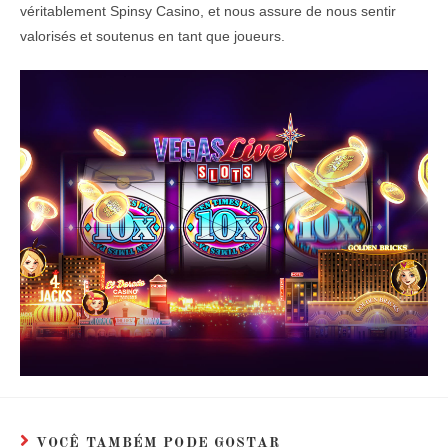
véritablement Spinsy Casino, et nous assure de nous sentir
valorisés et soutenus en tant que joueurs.
VOCÊ TAMBÉM PODE GOSTAR