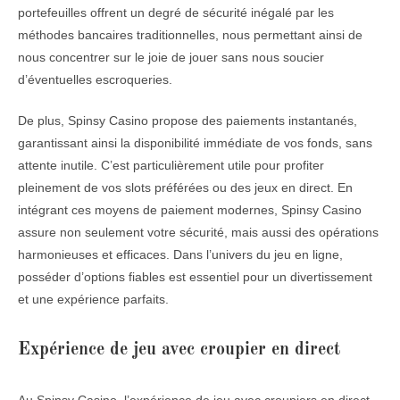
portefeuilles offrent un degré de sécurité inégalé par les
méthodes bancaires traditionnelles, nous permettant ainsi de
nous concentrer sur le joie de jouer sans nous soucier
d’éventuelles escroqueries.
De plus, Spinsy Casino propose des paiements instantanés,
garantissant ainsi la disponibilité immédiate de vos fonds, sans
attente inutile. C’est particulièrement utile pour profiter
pleinement de vos slots préférées ou des jeux en direct. En
intégrant ces moyens de paiement modernes, Spinsy Casino
assure non seulement votre sécurité, mais aussi des opérations
harmonieuses et efficaces. Dans l’univers du jeu en ligne,
posséder d’options fiables est essentiel pour un divertissement
et une expérience parfaits.
Expérience de jeu avec croupier en direct