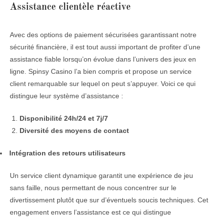
Assistance clientèle réactive
Avec des options de paiement sécurisées garantissant notre
sécurité financière, il est tout aussi important de profiter d’une
assistance fiable lorsqu’on évolue dans l’univers des jeux en
ligne. Spinsy Casino l’a bien compris et propose un service
client remarquable sur lequel on peut s’appuyer. Voici ce qui
distingue leur système d’assistance :
Disponibilité 24h/24 et 7j/7
Diversité des moyens de contact
Intégration des retours utilisateurs
Un service client dynamique garantit une expérience de jeu
sans faille, nous permettant de nous concentrer sur le
divertissement plutôt que sur d’éventuels soucis techniques. Cet
engagement envers l’assistance est ce qui distingue