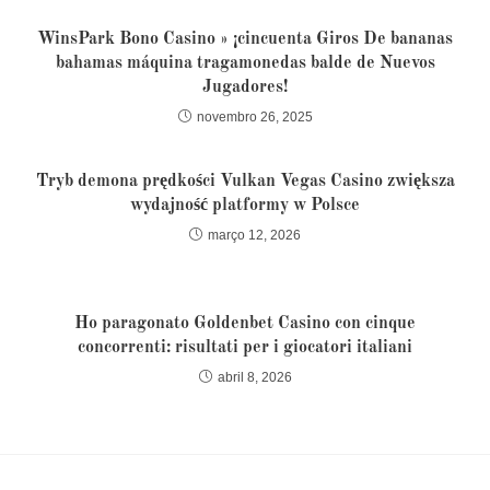
WinsPark Bono Casino » ¡cincuenta Giros De bananas
bahamas máquina tragamonedas balde de Nuevos
Jugadores!
novembro 26, 2025
Tryb demona prędkości Vulkan Vegas Casino zwiększa
wydajność platformy w Polsce
março 12, 2026
Ho paragonato Goldenbet Casino con cinque
concorrenti: risultati per i giocatori italiani
abril 8, 2026