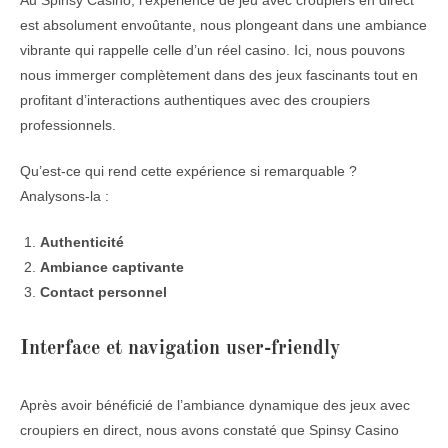
Au Spinsy Casino, l’expérience de jeu avec croupiers en direct
est absolument envoûtante, nous plongeant dans une ambiance
vibrante qui rappelle celle d’un réel casino. Ici, nous pouvons
nous immerger complètement dans des jeux fascinants tout en
profitant d’interactions authentiques avec des croupiers
professionnels.
Qu’est-ce qui rend cette expérience si remarquable ?
Analysons-la :
Authenticité
Ambiance captivante
Contact personnel
Interface et navigation user-friendly
Après avoir bénéficié de l’ambiance dynamique des jeux avec
croupiers en direct, nous avons constaté que Spinsy Casino