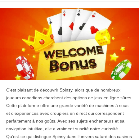
C’est plaisant de découvrir
Spinsy
, alors que de nombreux
joueurs canadiens cherchent des options de jeux en ligne sûres.
Cette plateforme offre une grande variété de machines à sous
et d’expériences avec croupiers en direct qui correspondent
parfaitement à nos goûts. Avec ses sujets enchanteurs et sa
navigation intuitive, elle a vraiment suscité notre curiosité.
Qu’est-ce qui distingue Spinsy dans l’univers saturé des casinos