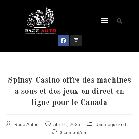
Spinsy Casino offre des machines
à sous et des jeux en direct en
ligne pour le Canada
Race Autos
abril 8, 2026
Uncategorized
0 comentário