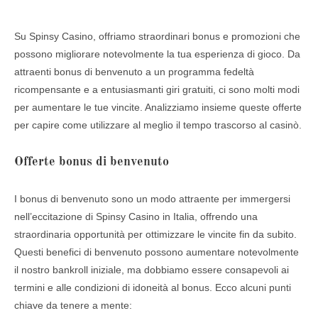
Su Spinsy Casino, offriamo straordinari bonus e promozioni che
possono migliorare notevolmente la tua esperienza di gioco. Da
attraenti bonus di benvenuto a un programma fedeltà
ricompensante e a entusiasmanti giri gratuiti, ci sono molti modi
per aumentare le tue vincite. Analizziamo insieme queste offerte
per capire come utilizzare al meglio il tempo trascorso al casinò.
Offerte bonus di benvenuto
I bonus di benvenuto sono un modo attraente per immergersi
nell’eccitazione di Spinsy Casino in Italia, offrendo una
straordinaria opportunità per ottimizzare le vincite fin da subito.
Questi benefici di benvenuto possono aumentare notevolmente
il nostro bankroll iniziale, ma dobbiamo essere consapevoli ai
termini e alle condizioni di idoneità al bonus. Ecco alcuni punti
chiave da tenere a mente: