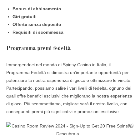
Bonus di abbinamento
Giri gratuiti
Offerte senza deposito
Requisiti di scommessa
Programma premi fedeltà
Immergendoci nel mondo di Spinsy Casino in Italia, il
Programma Fedeltà si dimostra un’importante opportunità per
potenziare la nostra esperienza di gioco e ottimizzare le vincite.
Partecipando, possiamo salire i vari livelli di fedeltà, ognuno dei
quali offre benefici esclusivi che migliorano la nostra esperienza
di gioco. Più scommettiamo, migliore sarà il nostro livello, con
conseguenti premi più significativi e promozioni esclusive.