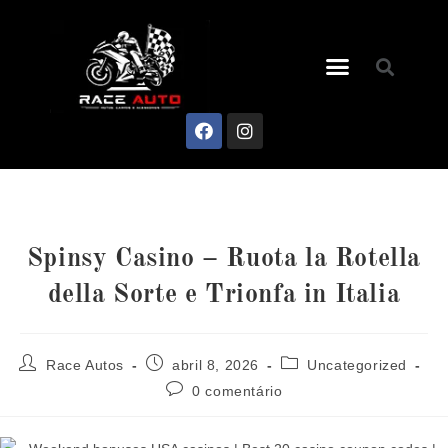
Spinsy Casino – Ruota la Rotella
della Sorte e Trionfa in Italia
Race Autos
abril 8, 2026
Uncategorized
0 comentário