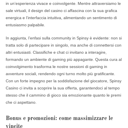
in un’esperienza vivace e coinvolgente. Mentre attraversiamo le
sale virtuali, il design del casino ci affascina con la sua grafica
energica e l’interfaccia intuitiva, alimentando un sentimento di
entusiasmo palpabile.
In aggiunta, l’enfasi sulla community in Spinsy è evidente: non si
tratta solo di partecipare in singolo, ma anche di connettersi con
altri entusiasti. Classifiche e chat ci invitano a interagire,
formando un ambiente di gaming più appagante. Questa cura al
coinvolgimento trasforma le nostre sessioni di gaming in
avventure sociali, rendendo ogni turno molto più gratificante.
Con un forte impegno per la soddisfazione del giocatore, Spinsy
Casino ci invita a scoprire la sua offerta, garantendoci al tempo
stesso che il cammino di gioco sia emozionante quanto le premi
che ci aspettano.
Bonus e promozioni: come massimizzare le
vincite