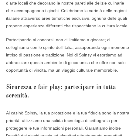
d’arte locali che decorano le nostre pareti alle delizie culinarie
che accompagnano i giochi. Celebriamo la varietà delle regioni
italiane attraverso aree tematiche esclusive, ognuna delle quali
propone esperienze differenti che rispecchiano la cultura locale.
Partecipando ai concorsi, non ci limitiamo a giocare; ci
colleghiamo con lo spirito dell’Italia, assaporando ogni momento
intriso di passione e tradizione. Noi di Spinsy vi esortiamo ad
abbracciare questa ambiente di gioco unica che offre non solo
opportunità di vincita, ma un viaggio culturale memorabile.
Sicurezza e fair play: partecipare in tutta
serenità.
Al casinò Spinsy, la tua protezione e la tua fiducia sono la nostra
priorità: utilizziamo una solida tecnologia di crittografia per
proteggere le tue informazioni personali. Garantiamo inoltre
l’equità dei giochi grazie ad algoritmi attentamente progettati,