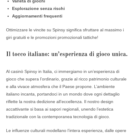
Varietà di giochi
Esplorazione senza rischi
Aggiornamenti frequenti
Ottimizzare le vincite su Spinsy significa sfruttare al massimo i
giri gratuiti e le promozioni promozionali tattiche!
Il tocco italiano: un’esperienza di gioco unica.
Al casinò Spinsy in Italia, ci immergiamo in un’esperienza di
gioco che supera l’ordinario, grazie al ricco patrimonio culturale
e alla vivace atmosfera che il Paese propone. L’ambiente
italiano incanta, portandoci in un mondo dove ogni dettaglio
riflette la nostra dedizione all’eccellenza. Il nostro design
accattivante si basa ai sapori regionali, unendo l’estetica
tradizionale con la contemporanea tecnologia di gioco.
Le influenze culturali modellano l’intera esperienza, dalle opere