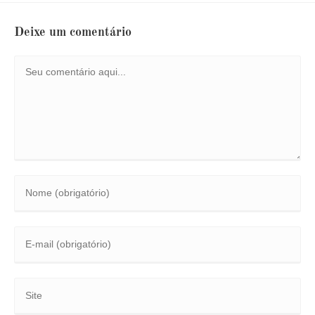
Deixe um comentário