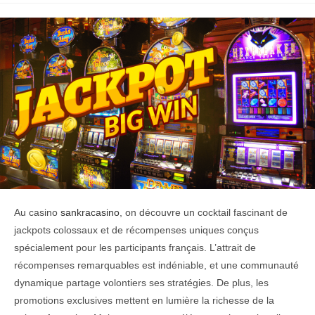
Au casino
sankracasino
, on découvre un cocktail fascinant de
jackpots colossaux et de récompenses uniques conçus
spécialement pour les participants français. L’attrait de
récompenses remarquables est indéniable, et une communauté
dynamique partage volontiers ses stratégies. De plus, les
promotions exclusives mettent en lumière la richesse de la