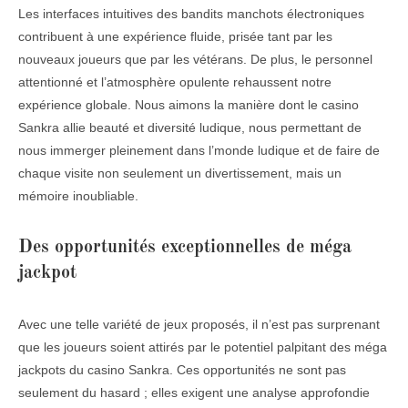
Les interfaces intuitives des bandits manchots électroniques
contribuent à une expérience fluide, prisée tant par les
nouveaux joueurs que par les vétérans. De plus, le personnel
attentionné et l’atmosphère opulente rehaussent notre
expérience globale. Nous aimons la manière dont le casino
Sankra allie beauté et diversité ludique, nous permettant de
nous immerger pleinement dans l’monde ludique et de faire de
chaque visite non seulement un divertissement, mais un
mémoire inoubliable.
Des opportunités exceptionnelles de méga
jackpot
Avec une telle variété de jeux proposés, il n’est pas surprenant
que les joueurs soient attirés par le potentiel palpitant des méga
jackpots du casino Sankra. Ces opportunités ne sont pas
seulement du hasard ; elles exigent une analyse approfondie