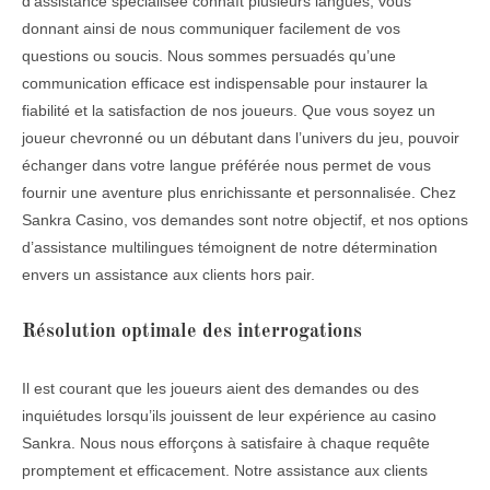
d’assistance spécialisée connaît plusieurs langues, vous
donnant ainsi de nous communiquer facilement de vos
questions ou soucis. Nous sommes persuadés qu’une
communication efficace est indispensable pour instaurer la
fiabilité et la satisfaction de nos joueurs. Que vous soyez un
joueur chevronné ou un débutant dans l’univers du jeu, pouvoir
échanger dans votre langue préférée nous permet de vous
fournir une aventure plus enrichissante et personnalisée. Chez
Sankra Casino, vos demandes sont notre objectif, et nos options
d’assistance multilingues témoignent de notre détermination
envers un assistance aux clients hors pair.
Résolution optimale des interrogations
Il est courant que les joueurs aient des demandes ou des
inquiétudes lorsqu’ils jouissent de leur expérience au casino
Sankra. Nous nous efforçons à satisfaire à chaque requête
promptement et efficacement. Notre assistance aux clients