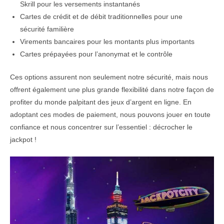
Skrill pour les versements instantanés
Cartes de crédit et de débit traditionnelles pour une
sécurité familière
Virements bancaires pour les montants plus importants
Cartes prépayées pour l’anonymat et le contrôle
Ces options assurent non seulement notre sécurité, mais nous
offrent également une plus grande flexibilité dans notre façon de
profiter du monde palpitant des jeux d’argent en ligne. En
adoptant ces modes de paiement, nous pouvons jouer en toute
confiance et nous concentrer sur l’essentiel : décrocher le
jackpot !