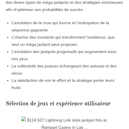
des divers types de méga jackpots et des stratégies victorieuses
afin d’optimiser ses probabilités de succès.
L’excitation de la roue qui tourne et l’anticipation de la
séquence gagnante
L’charme des montants qui transforment l’existence, que
seul un méga jackpot peut proposer.
L’excitation des jackpots progressifs qui augmentent sous
nos yeux
La collectivité des joueurs échangeant des astuces et des
vécus
La satisfaction de voir le effort et la stratégie porter leurs
fruits
Sélection de jeux et expérience utilisateur