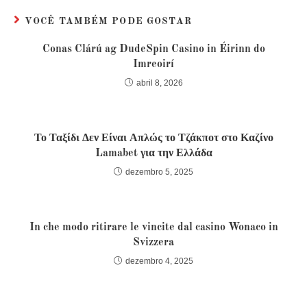
VOCÊ TAMBÉM PODE GOSTAR
Conas Clárú ag DudeSpin Casino in Éirinn do
Imreoirí
abril 8, 2026
Το Ταξίδι Δεν Είναι Απλώς το Τζάκποτ στο Καζίνο
Lamabet για την Ελλάδα
dezembro 5, 2025
In che modo ritirare le vincite dal casino Wonaco in
Svizzera
dezembro 4, 2025