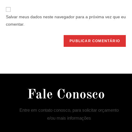
Salvar meus dados neste navegador para a próxima vez que eu
comentar.
Fale Conosco
Entre em contato conosco, para solicitar orçamento
e/ou mais informações