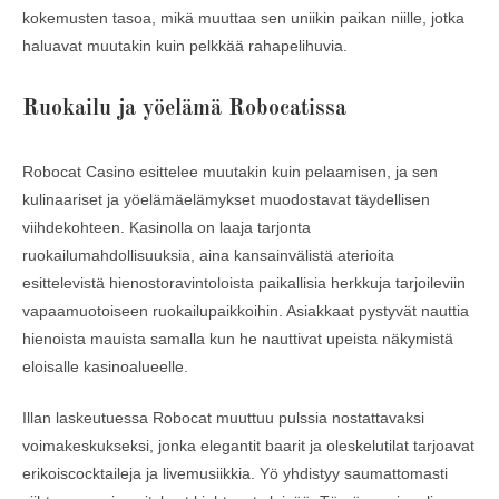
kokemusten tasoa, mikä muuttaa sen uniikin paikan niille, jotka
haluavat muutakin kuin pelkkää rahapelihuvia.
Ruokailu ja yöelämä Robocatissa
Robocat Casino esittelee muutakin kuin pelaamisen, ja sen
kulinaariset ja yöelämäelämykset muodostavat täydellisen
viihdekohteen. Kasinolla on laaja tarjonta
ruokailumahdollisuuksia, aina kansainvälistä aterioita
esittelevistä hienostoravintoloista paikallisia herkkuja tarjoileviin
vapaamuotoiseen ruokailupaikkoihin. Asiakkaat pystyvät nauttia
hienoista mauista samalla kun he nauttivat upeista näkymistä
eloisalle kasinoalueelle.
Illan laskeutuessa Robocat muuttuu pulssia nostattavaksi
voimakeskukseksi, jonka elegantit baarit ja oleskelutilat tarjoavat
erikoiscocktaileja ja livemusiikkia. Yö yhdistyy saumattomasti