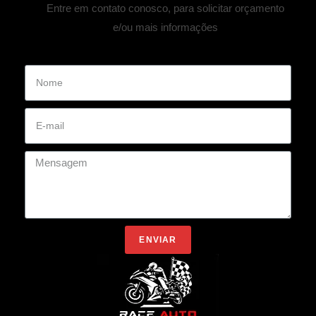
Entre em contato conosco, para solicitar orçamento
e/ou mais informações
ENVIAR