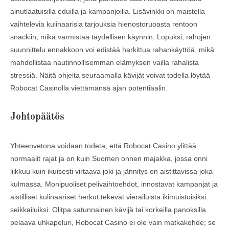
ainutlaatuisilla eduilla ja kampanjoilla. Lisävinkki on maistella
vaihtelevia kulinaarisia tarjouksia hienostoruoasta rentoon
snackiin, mikä varmistaa täydellisen käynnin. Lopuksi, rahojen
suunnittelu ennakkoon voi edistää harkittua rahankäyttöä, mikä
mahdollistaa nautinnollisemman elämyksen vailla rahalista
stressiä. Näitä ohjeita seuraamalla kävijät voivat todella löytää
Robocat Casinolla viettämänsä ajan potentiaalin.
Johtopäätös
Yhteenvetona voidaan todeta, että Robocat Casino ylittää
normaalit rajat ja on kuin Suomen onnen majakka, jossa onni
liikkuu kuin ikuisesti virtaava joki ja jännitys on aistittavissa joka
kulmassa. Monipuoliset pelivaihtoehdot, innostavat kampanjat ja
aistilliset kulinaariset herkut tekevät vierailuista ikimuistoisiksi
seikkailuiksi. Olitpa satunnainen kävijä tai korkeilla panoksilla
pelaava uhkapeluri, Robocat Casino ei ole vain matkakohde; se