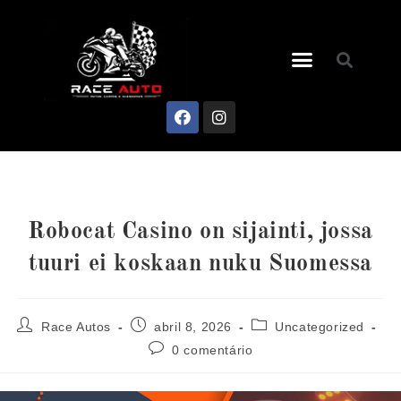
Robocat Casino on sijainti, jossa
tuuri ei koskaan nuku Suomessa
Race Autos
abril 8, 2026
Uncategorized
0 comentário