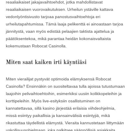
reaaliaikaiset jakajavaihtoehdot, jotka mahdollistavat
reaaliaikaisen vuorovaikutuksen. Urheilun ystäville kattava
vedonlyöntisivusto tarjoaa panostusvaihtoehtoja eri
urheilutapahtumissa. Tämä laaja pelikenttä ei ainoastaan tarjoa
jännitystä, vaan myös edistää pelaajien taktista ajattelua ja
päätöksentekoa, mikä parantaa heidän kokonaisvaltaista
kokemustaan Robocat Casinolla.
Miten saat kaiken irti käyntiäsi
Miten vierailijat pystyvät optimoida elämyksensä Robocat
Casinolla? Ensinnäkin on suositeltavaa tulla ajoissa tutustumaan
laajoihin pelivaihtoehtoihin, esimerkiksi uusiin kolikkopeleihin ja
korttipeleihin. Myös live-esityksiin osallistuminen on
kannatettavaa, sillä kasino järjestää erilaisia viihdeohjelmia,
missä esiintyy paikallisia ja kansainvälisiä esiintyjiä, mikä
rikastuttaa täydellistä elämystä. Vieraita kannustetaan liittymään
uskollisuusohjelmaan, joka palkitsee säännöllisiä asiakkaita