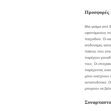
Προσφορές 
Μια γκάμα από δ
υφιστάμενους πα
παιχνιδιού. Οι 
ισοδύναμες κατα
παίκτες που επ
παρέχουν μοναδι
τους. Οι εποχια
παρέχοντας ευκαι
μόνο ενισχύουν τ
ανταποδοτικό. Ο
μπορούν να βελτ
Συναρπαστικ