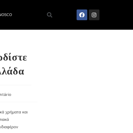
ONOSCO
ρδίστε
λλάδα
ntário
κά χρήματα και
σιακά
ενδιαφέρον