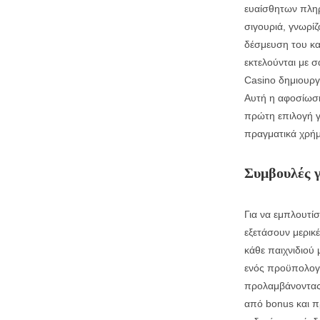
ευαίσθητων πλη
σιγουριά, γνωρί
δέσμευση του καζ
εκτελούνται με 
Casino δημιουργε
Αυτή η αφοσίωση
πρώτη επιλογή γ
πραγματικά χρήμ
Συμβουλές γ
Για να εμπλουτί
εξετάσουν μερικέ
κάθε παιχνιδιού 
ενός προϋπολογ
προλαμβάνοντας 
από bonus και π