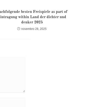
chfolgende besten Freispiele as part of
intragung within Land der dichter und
denker 2025
novembro 28, 2025