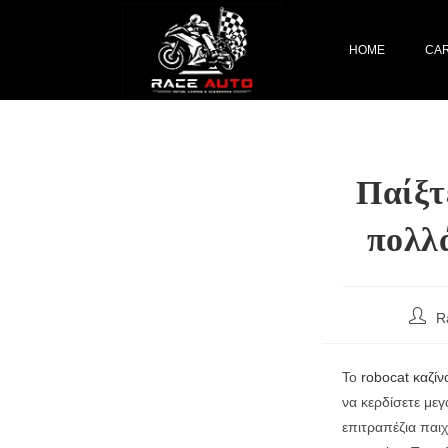
HOME
CA
Παίξτ
πολλ
R
Το
robocat καζίν
να κερδίσετε μεγ
επιτραπέζια παι