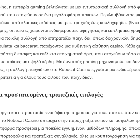
ino, η εμπειρία gaming βελτιώνεται με μια εντυπωσιακή συλλογή από φ
ζιού που στοχεύουν σε ένα μεγάλο φάσμα παικτών. Περιλαμβάνοντας μια
άκια, από κλασικές εκδόσεις με τρεις τροχούς έως κουλοχέρηδες βίντ
ς, οι παίκτες χαίρονται ενδιαφέρουσες αφηγήσεις και εκπληκτικά γραφ
 μια ποικίλη συλλογή από επιτραπέζια παιχνίδια, όπως διαχρονικών δη
 roulette και baccarat, παρέχοντας μια αυθεντική αίσθηση casino. Κάθε g
χρήστη διεπαφές και ευέλικτα στοιχηματικά όρια, που στοχεύουν τόσο σ
ς παίκτες με υψηλά κέρδη. Με δυνατούς gaming μηχανισμούς και δυνα
ς, η συλλογή παιχνιδιών στο Robocat Casino εγγυάται μια ενδιαφέρου
ιπέτεια για όλους τους φίλους των παιχνιδιών.
ι προστατευμένες τραπεζικές επιλογές
ργία και η προστασία είναι ύψιστης σημασίας για τους παίκτες όταν επ
και το Robocat Casino υπερέχει στην παροχή αξιόπιστων και ασφαλών τ
τφόρμα προσφέρει μια ποικιλία εγγυημένων μεθόδων πληρωμής, όπως
 πορτοφόλια και τραπεζικές συναλλαγές, όλες με κρυπτογράφηση για τ