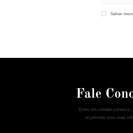
Salvar meus
Fale Con
Entre em contato conosco, p
orçamento e/ou mais in