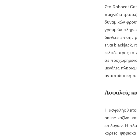
Στο Robocat Cas
παιχνίδια τραπε
δυναμικών φρουτ
γραμμών πληρωμή
διαθέτει επίσης
είναι blackjack,
φιλικές προς το 
σε προχωρημένου
μεγάλες πληρωμέ
ανταποδοτική περ
Ασφαλείς κα
Η ασφαλής λειτου
online καζίνο, 
επιλογών. Η πλα
κάρτες, ψηφιακά