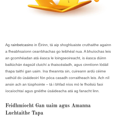
Ag
rainbetcasino
in Éirinn, tá aip shoghluaiste cruthaithe againn
a fheabhsaíonn cearrbhachas go leibhéal nua. A bhuíochas leis
an gcomhéadan atá éasca le loingseoireacht, is éasca dúinn
bailiúchán éagsúil cluichí a thaiscéaladh, agus cinntíonn lódáil
thapa taithí gan uaim. Ina theannta sin, cuireann ardú céime
uathúil do úsáideoirí fón póca casadh corraitheach leis. Ach níl
ansin ach an túsphointe – tá i bhfad níos mó le fhoilsiú faoi
íocaíochtaí agus gnéithe úsáideacha atá ag fanacht linn.
Feidhmíocht Gan uaim agus Amanna
Luchtaithe Tapa