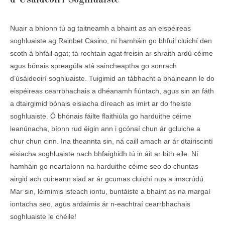
Nuair a bhíonn tú ag taitneamh a bhaint as an eispéireas
soghluaiste ag Rainbet Casino, ní hamháin go bhfuil cluichí den
scoth á bhfáil agat; tá rochtain agat freisin ar shraith ardú céime
agus bónais spreagúla atá saincheaptha go sonrach
d’úsáideoirí soghluaiste. Tuigimid an tábhacht a bhaineann le do
eispéireas cearrbhachais a dhéanamh fiúntach, agus sin an fáth
a dtairgimid bónais eisiacha díreach as imirt ar do fheiste
soghluaiste. Ó bhónais fáilte flaithiúla go harduithe céime
leanúnacha, bíonn rud éigin ann i gcónaí chun ár gcluiche a
chur chun cinn. Ina theannta sin, ná caill amach ar ár dtairiscintí
eisiacha soghluaiste nach bhfaighidh tú in áit ar bith eile. Ní
hamháin go neartaíonn na harduithe céime seo do chuntas
airgid ach cuireann siad ar ár gcumas cluichí nua a imscrúdú.
Mar sin, léimimis isteach iontu, buntáiste a bhaint as na margaí
iontacha seo, agus ardaímis ár n-eachtraí cearrbhachais
soghluaiste le chéile!