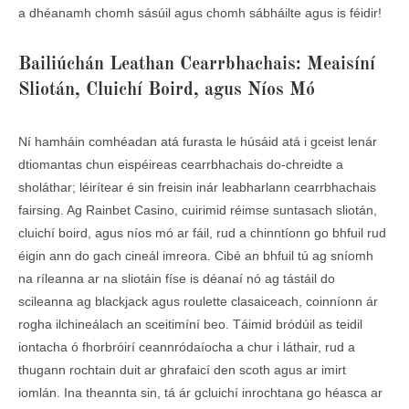
a dhéanamh chomh sásúil agus chomh sábháilte agus is féidir!
Bailiúchán Leathan Cearrbhachais: Meaisíní
Sliotán, Cluichí Boird, agus Níos Mó
Ní hamháin comhéadan atá furasta le húsáid atá i gceist lenár
dtiomantas chun eispéireas cearrbhachais do-chreidte a
sholáthar; léirítear é sin freisin inár leabharlann cearrbhachais
fairsing. Ag Rainbet Casino, cuirimid réimse suntasach sliotán,
cluichí boird, agus níos mó ar fáil, rud a chinntíonn go bhfuil rud
éigin ann do gach cineál imreora. Cibé an bhfuil tú ag sníomh
na ríleanna ar na sliotáin físe is déanaí nó ag tástáil do
scileanna ag blackjack agus roulette clasaiceach, coinníonn ár
rogha ilchineálach an sceitimíní beo. Táimid bródúil as teidil
iontacha ó fhorbróirí ceannródaíocha a chur i láthair, rud a
thugann rochtain duit ar ghrafaicí den scoth agus ar imirt
iomlán. Ina theannta sin, tá ár gcluichí inrochtana go héasca ar