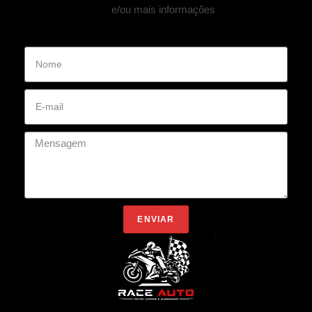
e/ou mais informações
ENVIAR