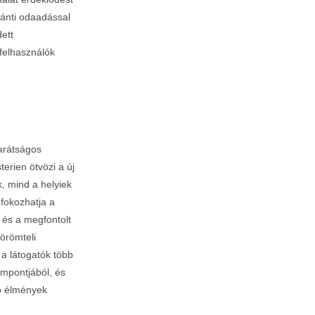
iránti odaadással
ett
felhasználók
barátságos
terien ötvözi a új
, mind a helyiek
fokozhatja a
 és a megfontolt
 örömteli
 a látogatók több
mpontjából, és
dó élmények