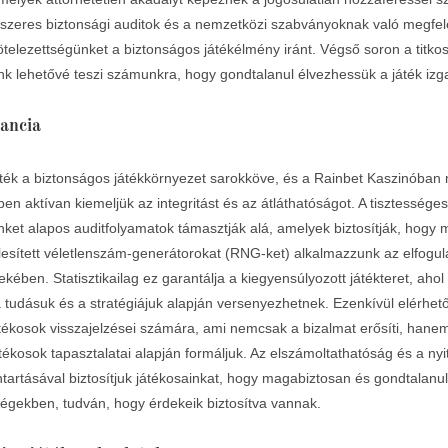
dszeres biztonsági auditok és a nemzetközi szabványoknak való megfel
ötelezettségünket a biztonságos játékélmény iránt. Végső soron a titkos
k lehetővé teszi számunkra, hogy gondtalanul élvezhessük a játék izg
rancia
áték a biztonságos játékkörnyezet sarokköve, és a Rainbet Kaszinóban
 aktívan kiemeljük az integritást és az átláthatóságot. A tisztességes 
nket alapos auditfolyamatok támasztják alá, amelyek biztosítják, hogy
lesített véletlenszám-generátorokat (RNG-ket) alkalmazzunk az elfogul
ében. Statisztikailag ez garantálja a kiegyensúlyozott játékteret, ahol
 a tudásuk és a stratégiájuk alapján versenyezhetnek. Ezenkívül elérhet
átékosok visszajelzései számára, ami nemcsak a bizalmat erősíti, hanem
átékosok tapasztalatai alapján formáljuk. Az elszámoltathatóság és a ny
ntartásával biztosítjuk játékosainkat, hogy magabiztosan és gondtalanu
égekben, tudván, hogy érdekeik biztosítva vannak.