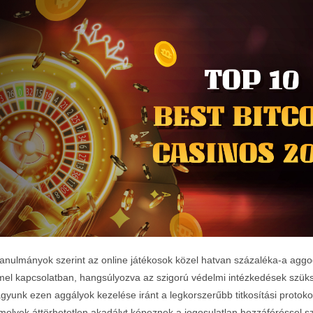
tanulmányok szerint az online játékosok közel hatvan százaléka-a aggod
el kapcsolatban, hangsúlyozva az szigorú védelmi intézkedések szük
agyunk ezen aggályok kezelése iránt a legkorszerűbb titkosítási protoko
melyek áttörhetetlen akadályt képeznek a jogosulatlan hozzáféréssel 