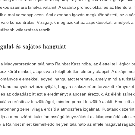
átékos számára kínálva valamit. A csábító promóciókkal és az klientúra 
ik a mai versenypiacon. Ami azonban igazán megkülönbözteti, az a véd
 való koncentrálás. Vizsgáljuk meg azokat az aspektusokat, amelyek a 
álisabb választássá teszik.
gulat és sajátos hangulat
a Magyarországon található Rainbet Kaszinóba, az élettel teli légkör 
sz körül minket, alapozva a felejthetetlen élmény alapjait. A dizájn mes
yományos elemekkel, egyedi hangulatot teremtve, amely mind a turisták
 tanulmányok azt bizonyítják, hogy a szakszerűen tervezett környezet 
t és az odaadást; itt ezt a eredményt alaposan érezzük. Az élénk színek
nálása erősíti az feszültséget, minden percet feszültté alakít. Emellett a
etonhang zenei világa erősíti a atmoszféra izgalmát. Kutatások szerint
ja a atmoszférát kulcsfontosságú tényezőként az kikapcsolódásuk sze
 a Rainbet miért kiemelkedő helyen található az efféle magával raga