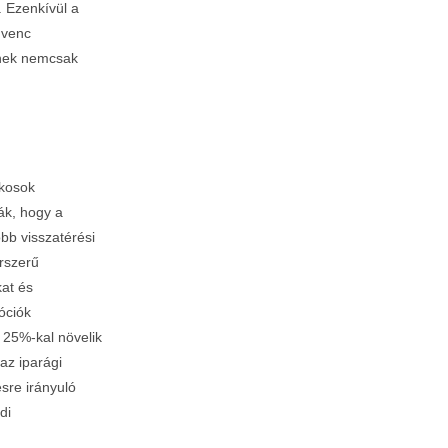
. Ezenkívül a
dvenc
ének nemcsak
ékosok
ák, hogy a
bb visszatérési
orszerű
kat és
óciók
k 25%-kal növelik
az iparági
sre irányuló
di