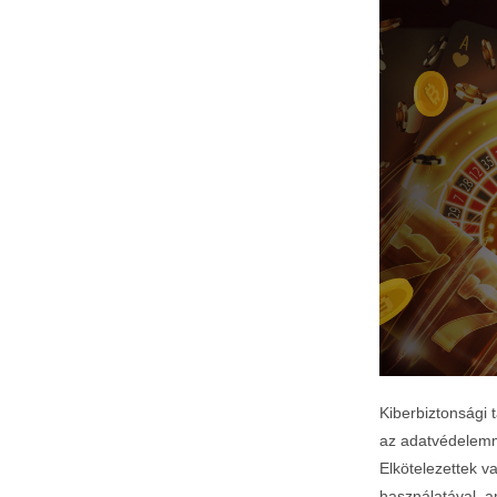
Kiberbiztonsági 
az adatvédelemm
Elkötelezettek v
használatával, a