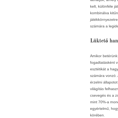
kelt, különféle j
kombinálva kitűn
játékkörnyezetre
számára a legide
Lüktető han
Amikor betérünk 
fogadtatásként ve
esztétikát a hag
számára vonzó. A
érzelmi állapoto
világítás felhasz
csevegés és a zs
mint 70%-a mond
egyértelmű, hogy
körében.