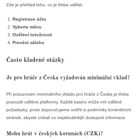
Zde je přehled toho, co je třeba udělat:
Registrace účtu
Vyberte měnu
Ověření totožnosti
Provést zálohu
Často kladené otázky
Je pro hráče z Česka vyžadován minimální vklad?
Při posuzování minimálního vkladu pro hráče z Česka je třeba
posoudit odlišné platformy. Každé kasino může mít odlišné
požadavky, proto doporučujeme ověřit si podmínky konkrétních
stránek, abyste získali co nejaktuálnější dostupné informace.
Mohu hrát v českých korunách (CZK)?