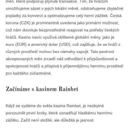
měn, které podporují plynulé transakce. Tím, že hráčům
umožňujeme sázet v jejich lokální měně, odstraňujeme zbytečné
poplatky za konverzi a optimalizujeme celý herní zážitek. Česká
koruna (CZK) je prominentně uvedena jako primární možnost,
což nám dovoluje bezprostředně reagovat na potřeby českých
hráčů. Kasino navíc využívá oblíbené globální měny, jako je
euro (EUR) a americký dolar (USD), což zajišťuje, že se hráči z
různých prostředí mohou bez námahy zapojit. Tato pestrost
akceptovaných měn zrcadlí náš odhodlání k přizpůsobivosti a
spokojenosti hráčů a přispívá k příjemnějšímu hernímu prostředí
pro každého zúčastněné.
Začínáme s kasinem Rainbet
Když se vydáme do světa kasina Rainbet, je nezbytné
porozumět první kroky, které usnadňují hladkému hernímu
zážitku. Začít není složité, ale důležitá je jasnost.