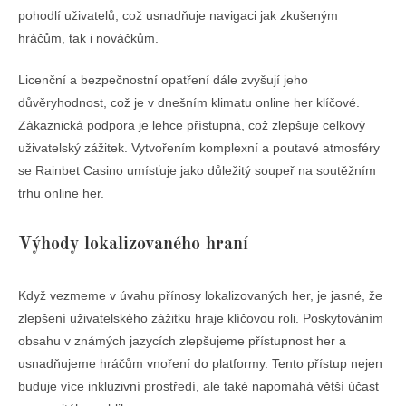
pohodlí uživatelů, což usnadňuje navigaci jak zkušeným
hráčům, tak i nováčkům.
Licenční a bezpečnostní opatření dále zvyšují jeho
důvěryhodnost, což je v dnešním klimatu online her klíčové.
Zákaznická podpora je lehce přístupná, což zlepšuje celkový
uživatelský zážitek. Vytvořením komplexní a poutavé atmosféry
se Rainbet Casino umísťuje jako důležitý soupeř na soutěžním
trhu online her.
Výhody lokalizovaného hraní
Když vezmeme v úvahu přínosy lokalizovaných her, je jasné, že
zlepšení uživatelského zážitku hraje klíčovou roli. Poskytováním
obsahu v známých jazycích zlepšujeme přístupnost her a
usnadňujeme hráčům vnoření do platformy. Tento přístup nejen
buduje více inkluzivní prostředí, ale také napomáhá větší účast