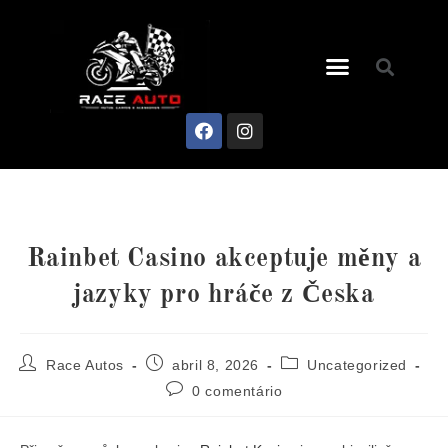
Rainbet Casino akceptuje měny a
jazyky pro hráče z Česka
Race Autos
abril 8, 2026
Uncategorized
0 comentário