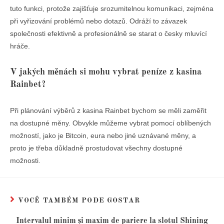
tuto funkci, protože zajišťuje srozumitelnou komunikaci, zejména
při vyřizování problémů nebo dotazů. Odráží to závazek
společnosti efektivně a profesionálně se starat o česky mluvící
hráče.
V jakých měnách si mohu vybrat peníze z kasina
Rainbet?
Při plánování výběrů z kasina Rainbet bychom se měli zaměřit
na dostupné měny. Obvykle můžeme vybrat pomocí oblíbených
možností, jako je Bitcoin, eura nebo jiné uznávané měny, a
proto je třeba důkladně prostudovat všechny dostupné
možnosti.
VOCÊ TAMBÉM PODE GOSTAR
Intervalul minim și maxim de pariere la slotul Shining