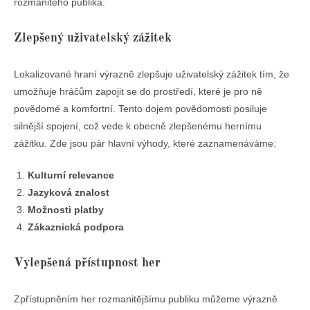
rozmanitého publika.
Zlepšený uživatelský zážitek
Lokalizované hraní výrazně zlepšuje uživatelský zážitek tím, že
umožňuje hráčům zapojit se do prostředí, které je pro ně
povědomé a komfortní. Tento dojem povědomosti posiluje
silnější spojení, což vede k obecně zlepšenému hernímu
zážitku. Zde jsou pár hlavní výhody, které zaznamenáváme:
Kulturní relevance
Jazyková znalost
Možnosti platby
Zákaznická podpora
Vylepšená přístupnost her
Zpřístupněním her rozmanitějšímu publiku můžeme výrazně