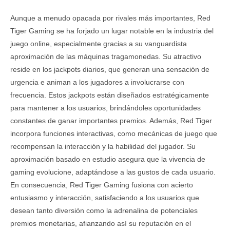
Aunque a menudo opacada por rivales más importantes, Red
Tiger Gaming se ha forjado un lugar notable en la industria del
juego online, especialmente gracias a su vanguardista
aproximación de las máquinas tragamonedas. Su atractivo
reside en los jackpots diarios, que generan una sensación de
urgencia e animan a los jugadores a involucrarse con
frecuencia. Estos jackpots están diseñados estratégicamente
para mantener a los usuarios, brindándoles oportunidades
constantes de ganar importantes premios. Además, Red Tiger
incorpora funciones interactivas, como mecánicas de juego que
recompensan la interacción y la habilidad del jugador. Su
aproximación basado en estudio asegura que la vivencia de
gaming evolucione, adaptándose a las gustos de cada usuario.
En consecuencia, Red Tiger Gaming fusiona con acierto
entusiasmo y interacción, satisfaciendo a los usuarios que
desean tanto diversión como la adrenalina de potenciales
premios monetarias, afianzando así su reputación en el