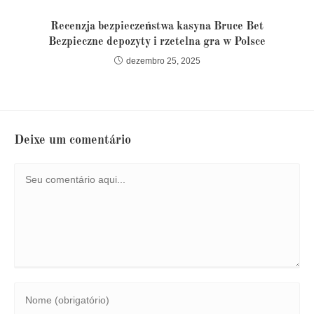
Recenzja bezpieczeństwa kasyna Bruce Bet
Bezpieczne depozyty i rzetelna gra w Polsce
dezembro 25, 2025
Deixe um comentário