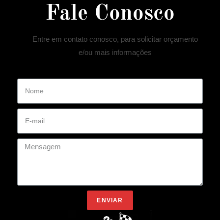
Fale Conosco
Entre em contato conosco, para solicitar orçamento
e/ou mais informações
ENVIAR