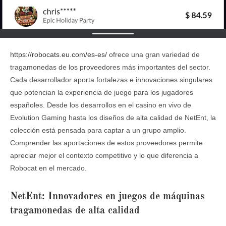
https://robocats.eu.com/es-es/
ofrece una gran variedad de
tragamonedas de los proveedores más importantes del sector.
Cada desarrollador aporta fortalezas e innovaciones singulares
que potencian la experiencia de juego para los jugadores
españoles. Desde los desarrollos en el casino en vivo de
Evolution Gaming hasta los diseños de alta calidad de NetEnt, la
colección está pensada para captar a un grupo amplio.
Comprender las aportaciones de estos proveedores permite
apreciar mejor el contexto competitivo y lo que diferencia a
Robocat en el mercado.
NetEnt: Innovadores en juegos de máquinas
tragamonedas de alta calidad