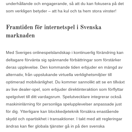
underhållande och engagerande, så att du kan fokusera på det
som verkligen betyder – att ha kul och ta hem stora vinster!
Framtiden för internetspel i Svenska
marknaden
Med Sveriges onlinespelslandskap i kontinuerlig förändring kan
deltagare förvänta sig spännande förbättringar som förstärker
deras upplevelse. Den kommande tiden erbjuder en mängd av
alternativ, från uppslukande virtuella verklighetsmiljöer till
optimerad mobilvänlighet. Du kommer sannolikt att se en tillväxt
av live dealer-spel, som erbjuder direktinteraktion som förflyttar
spelgolvet till ditt vardagsrum. Spelutvecklare integrerar också
maskininlärning för personliga spelupplevelser anpassade just
för dig. Ytterligare kan blockkedjeteknik försäkra enastående
skydd och opartiskhet i transaktioner. I takt med att regleringar
ändras kan fler globala tjänster gå in på den svenska