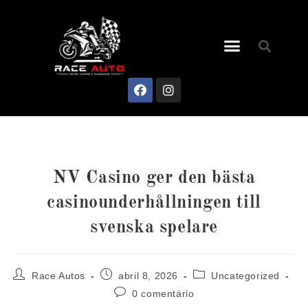
NV Casino ger den bästa
casinounderhållningen till
svenska spelare
Race Autos
abril 8, 2026
Uncategorized
0 comentário