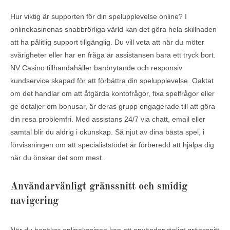
Hur viktig är supporten för din spelupplevelse online? I
onlinekasinonas snabbrörliga värld kan det göra hela skillnaden
att ha pålitlig support tillgänglig. Du vill veta att när du möter
svårigheter eller har en fråga är assistansen bara ett tryck bort.
NV Casino tillhandahåller banbrytande och responsiv
kundservice skapad för att förbättra din spelupplevelse. Oaktat
om det handlar om att åtgärda kontofrågor, fixa spelfrågor eller
ge detaljer om bonusar, är deras grupp engagerade till att göra
din resa problemfri. Med assistans 24/7 via chatt, email eller
samtal blir du aldrig i okunskap. Så njut av dina bästa spel, i
förvissningen om att specialiststödet är förberedd att hjälpa dig
när du önskar det som mest.
Användarvänligt gränssnitt och smidig
navigering