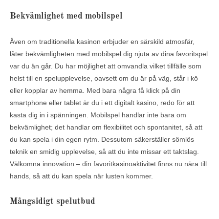
Bekvämlighet med mobilspel
Även om traditionella kasinon erbjuder en särskild atmosfär,
låter bekvämligheten med mobilspel dig njuta av dina favoritspel
var du än går. Du har möjlighet att omvandla vilket tillfälle som
helst till en spelupplevelse, oavsett om du är på väg, står i kö
eller kopplar av hemma. Med bara några få klick på din
smartphone eller tablet är du i ett digitalt kasino, redo för att
kasta dig in i spänningen. Mobilspel handlar inte bara om
bekvämlighet; det handlar om flexibilitet och spontanitet, så att
du kan spela i din egen rytm. Dessutom säkerställer sömlös
teknik en smidig upplevelse, så att du inte missar ett taktslag.
Välkomna innovation – din favoritkasinoaktivitet finns nu nära till
hands, så att du kan spela när lusten kommer.
Mångsidigt spelutbud