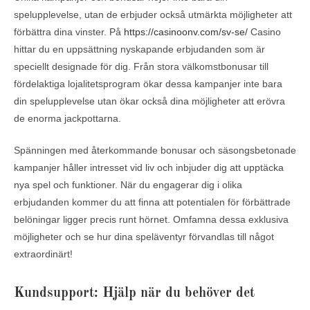
spelupplevelse, utan de erbjuder också utmärkta möjligheter att
förbättra dina vinster. På
https://casinoonv.com/sv-se/
Casino
hittar du en uppsättning nyskapande erbjudanden som är
speciellt designade för dig. Från stora välkomstbonusar till
fördelaktiga lojalitetsprogram ökar dessa kampanjer inte bara
din spelupplevelse utan ökar också dina möjligheter att erövra
de enorma jackpottarna.
Spänningen med återkommande bonusar och säsongsbetonade
kampanjer håller intresset vid liv och inbjuder dig att upptäcka
nya spel och funktioner. När du engagerar dig i olika
erbjudanden kommer du att finna att potentialen för förbättrade
belöningar ligger precis runt hörnet. Omfamna dessa exklusiva
möjligheter och se hur dina speläventyr förvandlas till något
extraordinärt!
Kundsupport: Hjälp när du behöver det