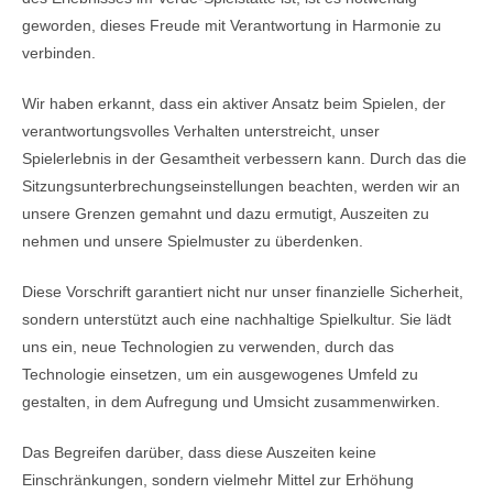
geworden, dieses Freude mit Verantwortung in Harmonie zu
verbinden.
Wir haben erkannt, dass ein aktiver Ansatz beim Spielen, der
verantwortungsvolles Verhalten unterstreicht, unser
Spielerlebnis in der Gesamtheit verbessern kann. Durch das die
Sitzungsunterbrechungseinstellungen beachten, werden wir an
unsere Grenzen gemahnt und dazu ermutigt, Auszeiten zu
nehmen und unsere Spielmuster zu überdenken.
Diese Vorschrift garantiert nicht nur unser finanzielle Sicherheit,
sondern unterstützt auch eine nachhaltige Spielkultur. Sie lädt
uns ein, neue Technologien zu verwenden, durch das
Technologie einsetzen, um ein ausgewogenes Umfeld zu
gestalten, in dem Aufregung und Umsicht zusammenwirken.
Das Begreifen darüber, dass diese Auszeiten keine
Einschränkungen, sondern vielmehr Mittel zur Erhöhung