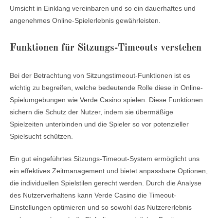
Umsicht in Einklang vereinbaren und so ein dauerhaftes und
angenehmes Online-Spielerlebnis gewährleisten.
Funktionen für Sitzungs-Timeouts verstehen
Bei der Betrachtung von Sitzungstimeout-Funktionen ist es
wichtig zu begreifen, welche bedeutende Rolle diese in Online-
Spielumgebungen wie Verde Casino spielen. Diese Funktionen
sichern die Schutz der Nutzer, indem sie übermäßige
Spielzeiten unterbinden und die Spieler so vor potenzieller
Spielsucht schützen.
Ein gut eingeführtes Sitzungs-Timeout-System ermöglicht uns
ein effektives Zeitmanagement und bietet anpassbare Optionen,
die individuellen Spielstilen gerecht werden. Durch die Analyse
des Nutzerverhaltens kann Verde Casino die Timeout-
Einstellungen optimieren und so sowohl das Nutzererlebnis