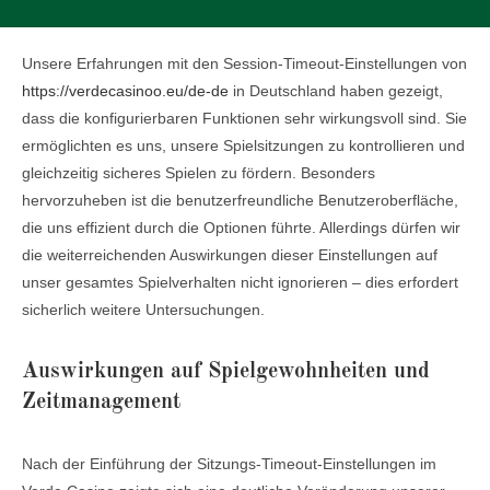
Unsere Erfahrungen mit den Session-Timeout-Einstellungen von
https://verdecasinoo.eu/de-de
in Deutschland haben gezeigt,
dass die konfigurierbaren Funktionen sehr wirkungsvoll sind. Sie
ermöglichten es uns, unsere Spielsitzungen zu kontrollieren und
gleichzeitig sicheres Spielen zu fördern. Besonders
hervorzuheben ist die benutzerfreundliche Benutzeroberfläche,
die uns effizient durch die Optionen führte. Allerdings dürfen wir
die weiterreichenden Auswirkungen dieser Einstellungen auf
unser gesamtes Spielverhalten nicht ignorieren – dies erfordert
sicherlich weitere Untersuchungen.
Auswirkungen auf Spielgewohnheiten und
Zeitmanagement
Nach der Einführung der Sitzungs-Timeout-Einstellungen im