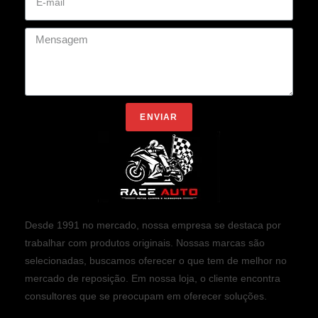
ENVIAR
Desde 1991 no mercado, nossa empresa se destaca por
trabalhar com produtos originais. Nossas marcas são
selecionadas, buscamos oferecer o que tem de melhor no
mercado de reposição. Em nossa loja, o cliente encontra
consultores que se preocupam em oferecer soluções.