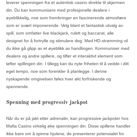
leverer spenningen fra et autentisk casino direkte til skjermen
din. Du kan kommunisere med profesjonelle dealere i
øyeblikkelig, noe som frembringer en fascinerende atmosfære
som er svært imponerende. Velg blant et fantastisk utvalg av
spill, som omfatter live blackjack, rulett og baccarat, alle
designet for å fortrylle og stimulere deg. Med HD-strømming vil
du ikke gå glipp av et øyeblikk av handlingen. Kommuniser med
dealere og andre spillere, og tilfør et interaktivt element som
løfter spillingen din. I tillegg kan du nyte friheten til å vedde i ditt
eget tempo, noe som forenkler å planlegge. I denne
nyskapende omgivelsen føles hver økt forfriskende og
spennende.
Spenning med progressiv jackpot
Når du er på jakt etter adrenalin, kan progressive jackpoter hos
Mafia Casino virkelig øke spenningen din. Disse spillene handler
ikke bare om å spinne hjulene; de presenterer potensialet for