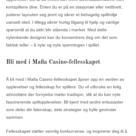
kortspillene dine. Enten du er på en stasjonær eller nettbrett,
justerer layouten seg jevnt og sikrer et behagelig spillmiljø
uansett sted. I tillegg sikrer hurtig tilgang til hjelp og vanlige
spørsmål at du aldri blir stående i mørket. Med dette
nytenkende designet kan du konsentrere deg om det som
faktisk teller – å nyte og nyte spenningen i spillet.
Bli med i Mafia Casino-fellesskapet
Å bli med i Mafia Casino-fellesskapet åpner opp en verden av
opplevelser og fellesskap for spillere. Du vil utforske en livlig
atmosfære der fornyelse møter tradisjon, slik at du kan nyte
fascinerende spillopplevelser. Bli kjent med andre entusiaster
som deler din lidenskap, dele strategier og hylle gevinster
sammen.
Fellesskapet støtter vennlig konkurranse, og inspirerer deg til å