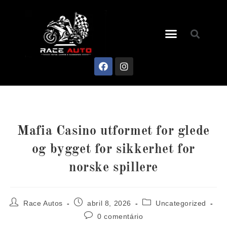
Mafia Casino utformet for glede
og bygget for sikkerhet for
norske spillere
Race Autos
abril 8, 2026
Uncategorized
0 comentário