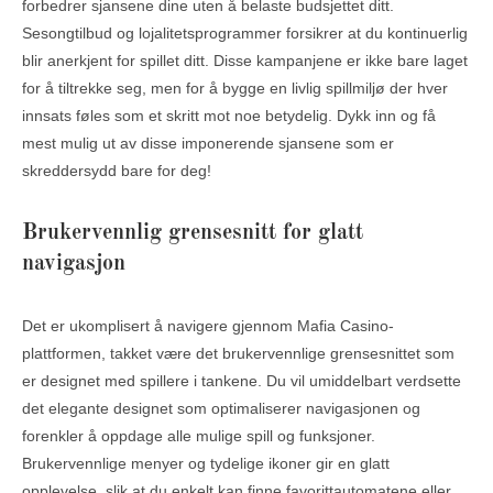
forbedrer sjansene dine uten å belaste budsjettet ditt.
Sesongtilbud og lojalitetsprogrammer forsikrer at du kontinuerlig
blir anerkjent for spillet ditt. Disse kampanjene er ikke bare laget
for å tiltrekke seg, men for å bygge en livlig spillmiljø der hver
innsats føles som et skritt mot noe betydelig. Dykk inn og få
mest mulig ut av disse imponerende sjansene som er
skreddersydd bare for deg!
Brukervennlig grensesnitt for glatt
navigasjon
Det er ukomplisert å navigere gjennom Mafia Casino-
plattformen, takket være det brukervennlige grensesnittet som
er designet med spillere i tankene. Du vil umiddelbart verdsette
det elegante designet som optimaliserer navigasjonen og
forenkler å oppdage alle mulige spill og funksjoner.
Brukervennlige menyer og tydelige ikoner gir en glatt
opplevelse, slik at du enkelt kan finne favorittautomatene eller