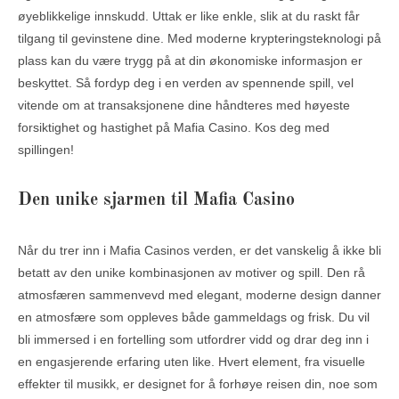
øyeblikkelige innskudd. Uttak er like enkle, slik at du raskt får
tilgang til gevinstene dine. Med moderne krypteringsteknologi på
plass kan du være trygg på at din økonomiske informasjon er
beskyttet. Så fordyp deg i en verden av spennende spill, vel
vitende om at transaksjonene dine håndteres med høyeste
forsiktighet og hastighet på Mafia Casino. Kos deg med
spillingen!
Den unike sjarmen til Mafia Casino
Når du trer inn i Mafia Casinos verden, er det vanskelig å ikke bli
betatt av den unike kombinasjonen av motiver og spill. Den rå
atmosfæren sammenvevd med elegant, moderne design danner
en atmosfære som oppleves både gammeldags og frisk. Du vil
bli immersed i en fortelling som utfordrer vidd og drar deg inn i
en engasjerende erfaring uten like. Hvert element, fra visuelle
effekter til musikk, er designet for å forhøye reisen din, noe som