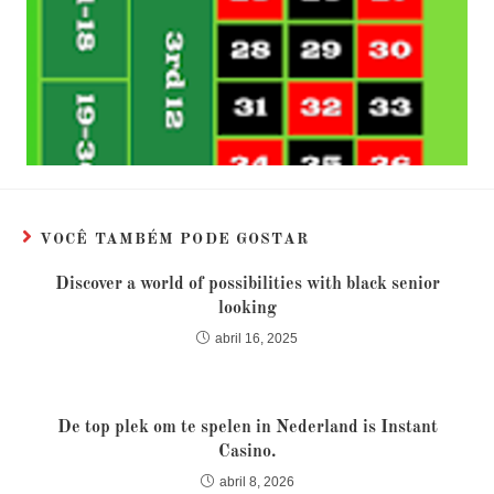
VOCÊ TAMBÉM PODE GOSTAR
Discover a world of possibilities with black senior
looking
abril 16, 2025
De top plek om te spelen in Nederland is Instant
Casino.
abril 8, 2026