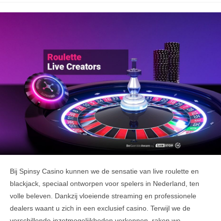
Bij Spinsy Casino kunnen we de sensatie van live roulette en
blackjack, speciaal ontworpen voor spelers in Nederland, ten
volle beleven. Dankzij vloeiende streaming en professionele
dealers waant u zich in een exclusief casino. Terwijl we de
verschillende inzetmogelijkheden verkennen, raken we