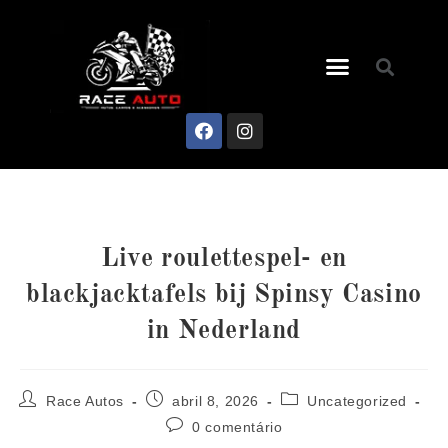
Live roulettespel- en
blackjacktafels bij Spinsy Casino
in Nederland
Race Autos
abril 8, 2026
Uncategorized
0 comentário