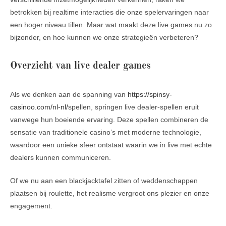
betrokken bij realtime interacties die onze spelervaringen naar
een hoger niveau tillen. Maar wat maakt deze live games nu zo
bijzonder, en hoe kunnen we onze strategieën verbeteren?
Overzicht van live dealer games
Als we denken aan de spanning van
https://spinsy-
casinoo.com/nl-nl/
spellen, springen live dealer-spellen eruit
vanwege hun boeiende ervaring. Deze spellen combineren de
sensatie van traditionele casino’s met moderne technologie,
waardoor een unieke sfeer ontstaat waarin we in live met echte
dealers kunnen communiceren.
Of we nu aan een blackjacktafel zitten of weddenschappen
plaatsen bij roulette, het realisme vergroot ons plezier en onze
engagement.