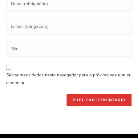
Salvar meus dados neste navegador para a próxima vez que eu
comentar.