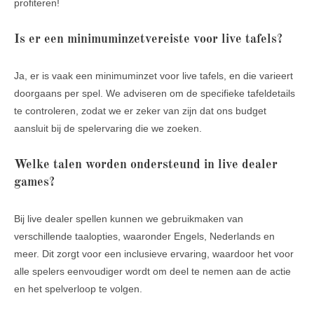
profiteren!
Is er een minimuminzetvereiste voor live tafels?
Ja, er is vaak een minimuminzet voor live tafels, en die varieert
doorgaans per spel. We adviseren om de specifieke tafeldetails
te controleren, zodat we er zeker van zijn dat ons budget
aansluit bij de spelervaring die we zoeken.
Welke talen worden ondersteund in live dealer
games?
Bij live dealer spellen kunnen we gebruikmaken van
verschillende taalopties, waaronder Engels, Nederlands en
meer. Dit zorgt voor een inclusieve ervaring, waardoor het voor
alle spelers eenvoudiger wordt om deel te nemen aan de actie
en het spelverloop te volgen.