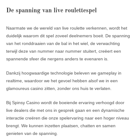
De spanning van live roulettespel
Naarmate we de wereld van live roulette verkennen, wordt het
duidelijk waarom dit spel zoveel deelnemers boeit. De spanning
van het ronddraaien van de bal in het wiel, de verwachting
terwijl deze van nummer naar nummer stuitert, creëert een
spannende sfeer die nergens anders te evenaren is.
Dankzij hoogwaardige technologie beleven we gameplay in
realtime, waardoor we het gevoel hebben alsof we in een
glamoureus casino zitten, zonder ons huis te verlaten.
Bij Spinsy Casino wordt de boeiende ervaring verhoogd door
live dealers die met ons in gesprek gaan en een dynamische
interactie creëren die onze spelervaring naar een hoger niveau
brengt. We kunnen inzetten plaatsen, chatten en samen
genieten van de spanning.