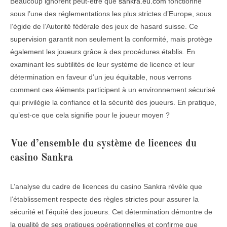
Beaucoup ignorent peut-être que
sankra.eu.com
fonctionne
sous l’une des réglementations les plus strictes d’Europe, sous
l’égide de l’Autorité fédérale des jeux de hasard suisse. Ce
supervision garantit non seulement la conformité, mais protège
également les joueurs grâce à des procédures établis. En
examinant les subtilités de leur système de licence et leur
détermination en faveur d’un jeu équitable, nous verrons
comment ces éléments participent à un environnement sécurisé
qui privilégie la confiance et la sécurité des joueurs. En pratique,
qu’est-ce que cela signifie pour le joueur moyen ?
Vue d’ensemble du système de licences du
casino Sankra
L’analyse du cadre de licences du casino Sankra révèle que
l’établissement respecte des règles strictes pour assurer la
sécurité et l’équité des joueurs. Cet détermination démontre de
la qualité de ses pratiques opérationnelles et confirme que