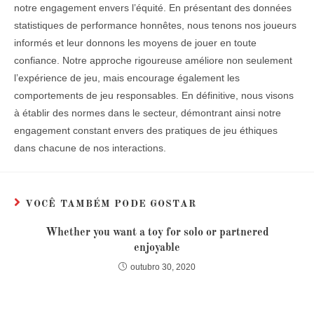
notre engagement envers l’équité. En présentant des données
statistiques de performance honnêtes, nous tenons nos joueurs
informés et leur donnons les moyens de jouer en toute
confiance. Notre approche rigoureuse améliore non seulement
l’expérience de jeu, mais encourage également les
comportements de jeu responsables. En définitive, nous visons
à établir des normes dans le secteur, démontrant ainsi notre
engagement constant envers des pratiques de jeu éthiques
dans chacune de nos interactions.
VOCÊ TAMBÉM PODE GOSTAR
Whether you want a toy for solo or partnered
enjoyable
outubro 30, 2020