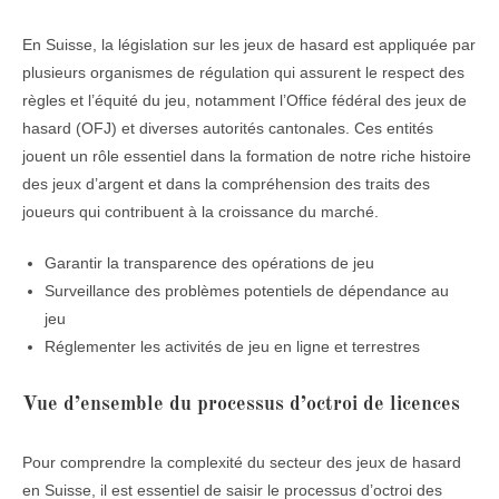
En Suisse, la législation sur les jeux de hasard est appliquée par
plusieurs organismes de régulation qui assurent le respect des
règles et l’équité du jeu, notamment l’Office fédéral des jeux de
hasard (OFJ) et diverses autorités cantonales. Ces entités
jouent un rôle essentiel dans la formation de notre riche histoire
des jeux d’argent et dans la compréhension des traits des
joueurs qui contribuent à la croissance du marché.
Garantir la transparence des opérations de jeu
Surveillance des problèmes potentiels de dépendance au
jeu
Réglementer les activités de jeu en ligne et terrestres
Vue d’ensemble du processus d’octroi de licences
Pour comprendre la complexité du secteur des jeux de hasard
en Suisse, il est essentiel de saisir le processus d’octroi des