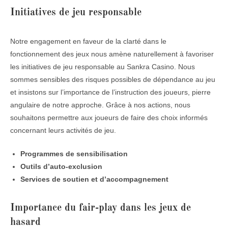
Initiatives de jeu responsable
Notre engagement en faveur de la clarté dans le
fonctionnement des jeux nous amène naturellement à favoriser
les initiatives de jeu responsable au Sankra Casino. Nous
sommes sensibles des risques possibles de dépendance au jeu
et insistons sur l’importance de l’instruction des joueurs, pierre
angulaire de notre approche. Grâce à nos actions, nous
souhaitons permettre aux joueurs de faire des choix informés
concernant leurs activités de jeu.
Programmes de sensibilisation
Outils d’auto-exclusion
Services de soutien et d’accompagnement
Importance du fair-play dans les jeux de
hasard