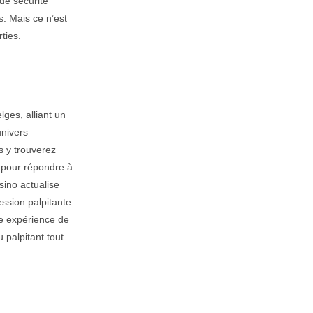
 de sécurité
s. Mais ce n’est
ties.
ges, alliant un
univers
 y trouverez
t pour répondre à
sino actualise
ssion palpitante.
e expérience de
 palpitant tout