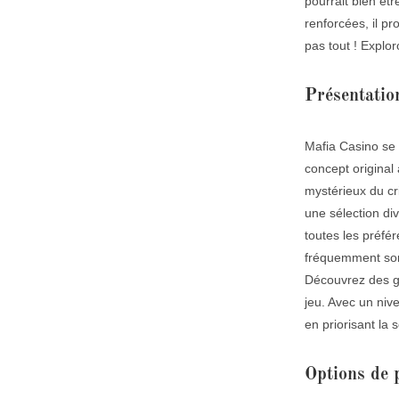
pourrait bien êtr
renforcées, il p
pas tout ! Explor
Présentatio
Mafia Casino se 
concept original
mystérieux du c
une sélection div
toutes les préfé
fréquemment son 
Découvrez des g
jeu. Avec un niv
en priorisant la s
Options de 