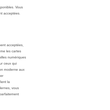
sponibles. Vous
ont acceptées.
ement acceptées,
mme les cartes
uilles numériques
ur ceux qui
tion moderne aux
cer
ient la
dernes, vous
 parfaitement