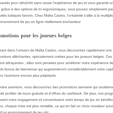
eautés jeux rafraîchit sans cesse l’expérience de jeu et vous garantit u
, grâce à des options de tri ergonomiques, vous pouvez simplement par
vités ludiques favoris. Chez Mafia Casino, l’créativité s’allie à la multipli
vironnement de jeu en ligne réellement enchanteur.
omotions pour les joueurs belges
ant dans l’univers de Mafia Casino, vous découvrirez rapidement un
motions alléchantes, spécialement créées pour les joueurs belges. Ce
nt attrayantes ; elles sont pensées pour améliorer votre expérience d
els bonus de bienvenue qui augmenteront considérablement votre capita
s l’aventure encore plus palpitants.
votre aventure, vous découvrirez des promotions semaine qui soutiennen
de profiter de tours gratuits et d’offres de cashback. De plus, nos pr
nsent votre engagement et convertissent votre temps de jeu en bénéfic
o, chaque mise est plus rentable, ce qui en fait un choix novateur pour
d’un environnement de jeu sûr.