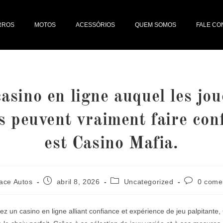
RROS
MOTOS
ACESSÓRIOS
QUEM SOMOS
FALE C
asino en ligne auquel les jo
s peuvent vraiment faire con
est Casino Mafia.
ace Autos
abril 8, 2026
Uncategorized
0 come
ez un casino en ligne alliant confiance et expérience de jeu palpitante