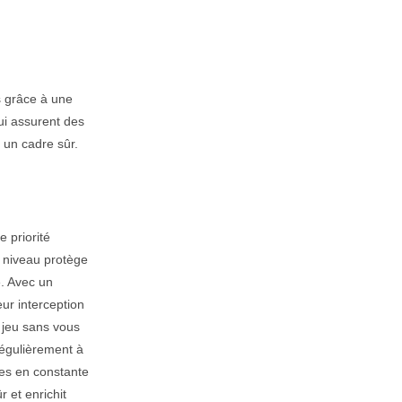
s grâce à une
ui assurent des
 un cadre sûr.
e priorité
 niveau protège
é. Avec un
ur interception
 jeu sans vous
régulièrement à
es en constante
 et enrichit