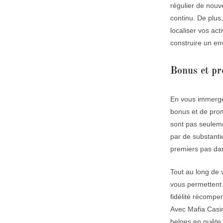
régulier de nouv
continu. De plus
localiser vos acti
construire un en
Bonus et pr
En vous immerge
bonus et de pro
sont pas seuleme
par de substanti
premiers pas dan
Tout au long de 
vous permettent 
fidélité récompe
Avec Mafia Casin
belges en quête 