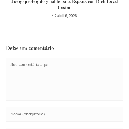
Juego protegido y fiable para España con Rich Royal
Casino
abril 8, 2026
Deixe um comentário