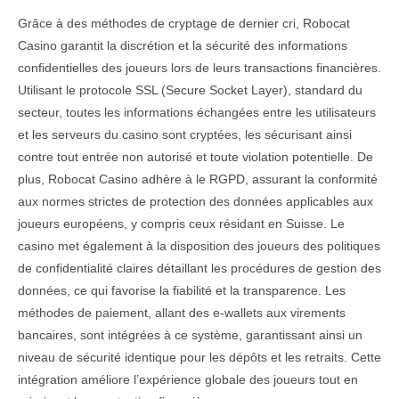
Grâce à des méthodes de cryptage de dernier cri, Robocat
Casino garantit la discrétion et la sécurité des informations
confidentielles des joueurs lors de leurs transactions financières.
Utilisant le protocole SSL (Secure Socket Layer), standard du
secteur, toutes les informations échangées entre les utilisateurs
et les serveurs du casino sont cryptées, les sécurisant ainsi
contre tout entrée non autorisé et toute violation potentielle. De
plus, Robocat Casino adhère à le RGPD, assurant la conformité
aux normes strictes de protection des données applicables aux
joueurs européens, y compris ceux résidant en Suisse. Le
casino met également à la disposition des joueurs des politiques
de confidentialité claires détaillant les procédures de gestion des
données, ce qui favorise la fiabilité et la transparence. Les
méthodes de paiement, allant des e-wallets aux virements
bancaires, sont intégrées à ce système, garantissant ainsi un
niveau de sécurité identique pour les dépôts et les retraits. Cette
intégration améliore l’expérience globale des joueurs tout en