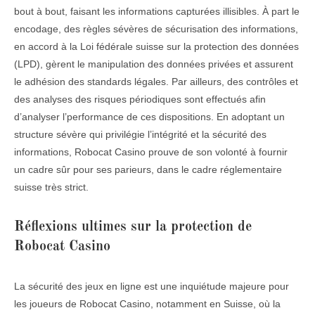
bout à bout, faisant les informations capturées illisibles. À part le
encodage, des règles sévères de sécurisation des informations,
en accord à la Loi fédérale suisse sur la protection des données
(LPD), gèrent le manipulation des données privées et assurent
le adhésion des standards légales. Par ailleurs, des contrôles et
des analyses des risques périodiques sont effectués afin
d’analyser l’performance de ces dispositions. En adoptant un
structure sévère qui privilégie l’intégrité et la sécurité des
informations, Robocat Casino prouve de son volonté à fournir
un cadre sûr pour ses parieurs, dans le cadre réglementaire
suisse très strict.
Réflexions ultimes sur la protection de
Robocat Casino
La sécurité des jeux en ligne est une inquiétude majeure pour
les joueurs de Robocat Casino, notamment en Suisse, où la