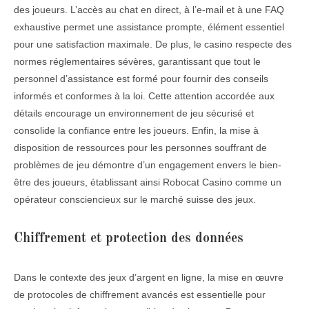
des joueurs. L’accès au chat en direct, à l’e-mail et à une FAQ
exhaustive permet une assistance prompte, élément essentiel
pour une satisfaction maximale. De plus, le casino respecte des
normes réglementaires sévères, garantissant que tout le
personnel d’assistance est formé pour fournir des conseils
informés et conformes à la loi. Cette attention accordée aux
détails encourage un environnement de jeu sécurisé et
consolide la confiance entre les joueurs. Enfin, la mise à
disposition de ressources pour les personnes souffrant de
problèmes de jeu démontre d’un engagement envers le bien-
être des joueurs, établissant ainsi Robocat Casino comme un
opérateur consciencieux sur le marché suisse des jeux.
Chiffrement et protection des données
Dans le contexte des jeux d’argent en ligne, la mise en œuvre
de protocoles de chiffrement avancés est essentielle pour