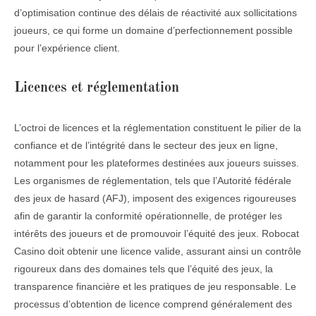
d’optimisation continue des délais de réactivité aux sollicitations
joueurs, ce qui forme un domaine d’perfectionnement possible
pour l’expérience client.
Licences et réglementation
L’octroi de licences et la réglementation constituent le pilier de la
confiance et de l’intégrité dans le secteur des jeux en ligne,
notamment pour les plateformes destinées aux joueurs suisses.
Les organismes de réglementation, tels que l’Autorité fédérale
des jeux de hasard (AFJ), imposent des exigences rigoureuses
afin de garantir la conformité opérationnelle, de protéger les
intérêts des joueurs et de promouvoir l’équité des jeux. Robocat
Casino doit obtenir une licence valide, assurant ainsi un contrôle
rigoureux dans des domaines tels que l’équité des jeux, la
transparence financière et les pratiques de jeu responsable. Le
processus d’obtention de licence comprend généralement des