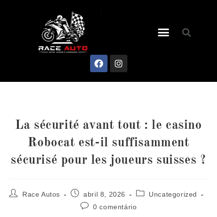
La sécurité avant tout : le casino
Robocat est-il suffisamment
sécurisé pour les joueurs suisses ?
Race Autos
abril 8, 2026
Uncategorized
0 comentário