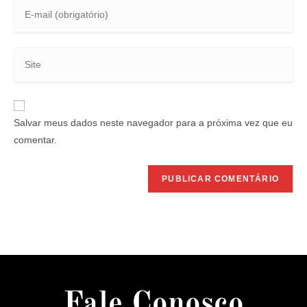
Salvar meus dados neste navegador para a próxima vez que eu
comentar.
Fale Conosco