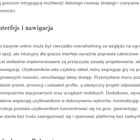
ą graczom intrygującą możliwość dalszego rozwoju strategii i czerpania
emności.
nterfejs i nawigacja
po kasynie online może być nierzadko overwhelming ze względu na ogr
i opcji, ale intuicyjny dla gracza interfejs wyraźnie poprawia całościow
at dokładnie implementowane są przejrzyste zasady projektowania, a
wigację. Użytkowników wita czytelny układ, który segreguje gry na p
najnowszych nowości, umożliwiając łatwy dostęp. Przemyślane menu po
anie premii, promocji i ustawień profilu, a elastyczny projekt odpowia
komputerów stacjonarnych oraz urządzeń mobilnych. Dodatkowo, wyra
ałania wspierają użytkownikom w dokonywaniu wyborów, minimalizując f
trukcja pozwala użytkownikom koncentrować się na grze, gwarantując,
 w stanie bez trudu zaangażować się i opanować platformę bez żadny