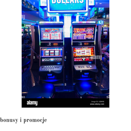
bonusy i promocje