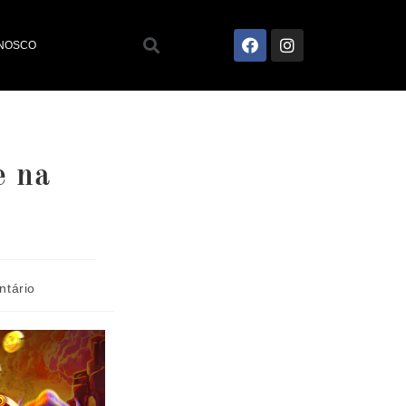
ONOSCO
e na
ntário