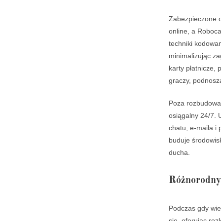
Zabezpieczone o
online, a Roboc
techniki kodowan
minimalizując za
karty płatnicze,
graczy, podnosz
Poza rozbudowane
osiągalny 24/7. 
chatu, e-maila i
buduje środowis
ducha.
Różnorodny
Podczas gdy wie
się, oferując ro