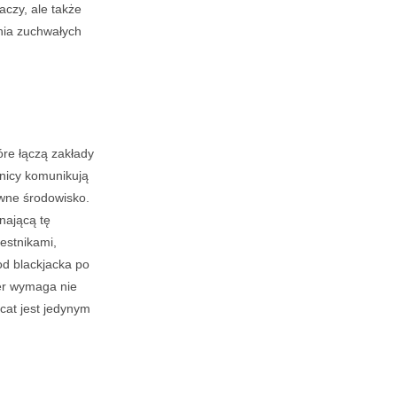
aczy, ale także
nia zuchwałych
re łączą zakłady
wnicy komunikują
ywne środowisko.
nającą tę
estnikami,
od blackjacka po
ier wymaga nie
ocat jest jedynym