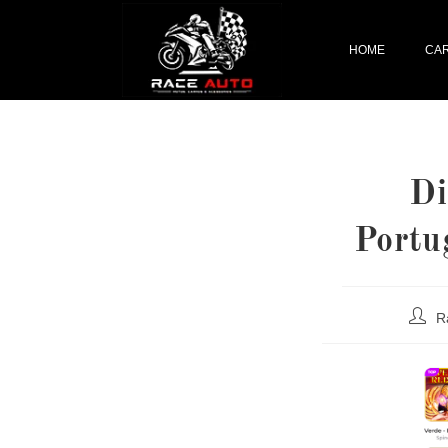
HOME
CA
Di
Portu
R