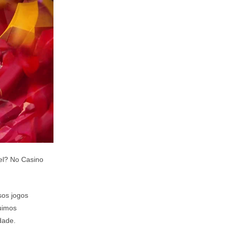
el? No Casino
sos jogos
guimos
dade.