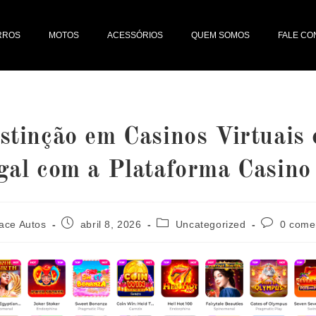
RROS
MOTOS
ACESSÓRIOS
QUEM SOMOS
FALE C
stinção em Casinos Virtuais
gal com a Plataforma Casino
ace Autos
abril 8, 2026
Uncategorized
0 come