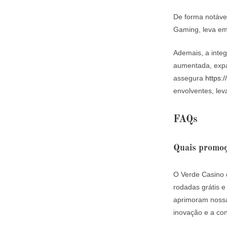
De forma notável
Gaming, leva em
Ademais, a integ
aumentada, expa
assegura
https:
envolventes, lev
FAQs
Quais promoç
O Verde Casino d
rodadas grátis 
aprimoram nossa
inovação e a co