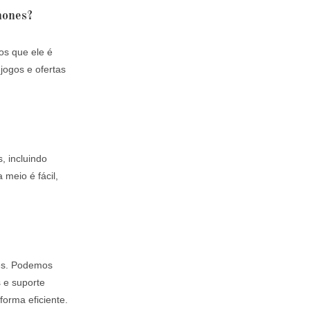
hones?
os que ele é
jogos e ofertas
, incluindo
 meio é fácil,
tes. Podemos
 e suporte
forma eficiente.