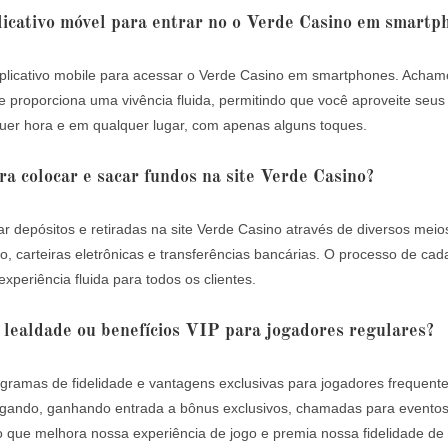
licativo móvel para entrar no o Verde Casino em smartp
aplicativo mobile para acessar o Verde Casino em smartphones. Acham
e proporciona uma vivência fluida, permitindo que você aproveite seus 
quer hora e em qualquer lugar, com apenas alguns toques.
a colocar e sacar fundos na site Verde Casino?
zar depósitos e retiradas na site Verde Casino através de diversos meios
to, carteiras eletrônicas e transferências bancárias. O processo de cada
xperiência fluida para todos os clientes.
 lealdade ou benefícios VIP para jogadores regulares?
ogramas de fidelidade e vantagens exclusivas para jogadores frequen
 jogando, ganhando entrada a bônus exclusivos, chamadas para eventos
 o que melhora nossa experiência de jogo e premia nossa fidelidade de 