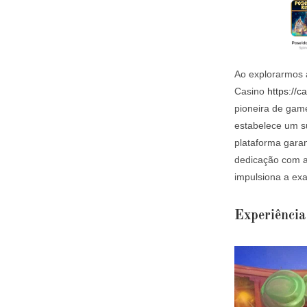
Ao explorarmos a
Casino
https://c
pioneira de game
estabelece um su
plataforma gara
dedicação com a 
impulsiona a ex
Experiência 