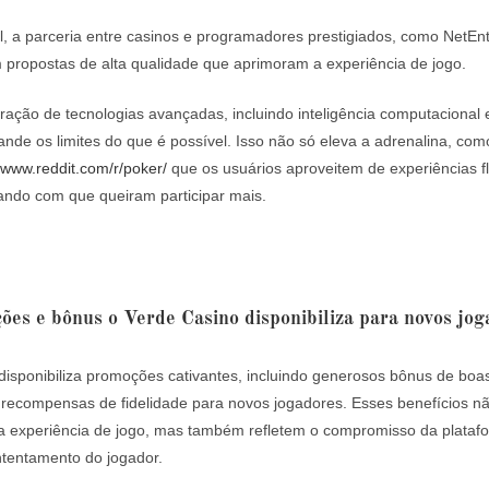
, a parceria entre casinos e programadores prestigiados, como NetEnt
 propostas de alta qualidade que aprimoram a experiência de jogo.
ração de tecnologias avançadas, incluindo inteligência computacional 
nde os limites do que é possível. Isso não só eleva a adrenalina, c
//www.reddit.com/r/poker/
que os usuários aproveitem de experiências f
ando com que queiram participar mais.
ões e bônus o Verde Casino disponibiliza para novos jog
isponibiliza promoções cativantes, incluindo generosos bônus de boa
e recompensas de fidelidade para novos jogadores. Esses benefícios n
 experiência de jogo, mas também refletem o compromisso da plataf
ntentamento do jogador.