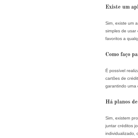
Existe um ap
Sim, existe um 
simples de usar 
favoritos a qual
Como faço par
É possível reali
cartões de crédi
garantindo uma e
Há planos de
Sim, existem pr
juntar créditos
individualizado,