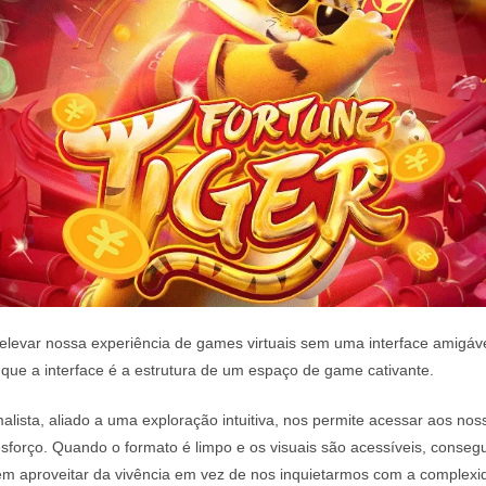
evar nossa experiência de games virtuais sem uma interface amigáv
que a interface é a estrutura de um espaço de game cativante.
lista, aliado a uma exploração intuitiva, nos permite acessar aos nos
sforço. Quando o formato é limpo e os visuais são acessíveis, conse
em aproveitar da vivência em vez de nos inquietarmos com a complexi