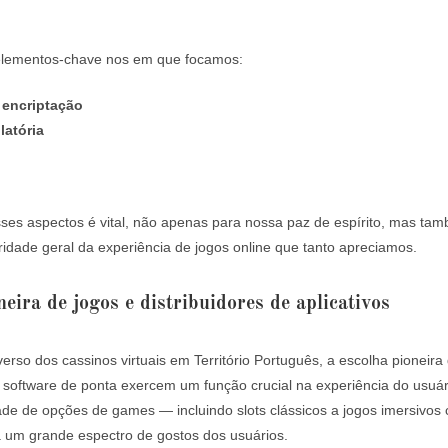
 elementos-chave nos em que focamos:
 encriptação
latória
es aspectos é vital, não apenas para nossa paz de espírito, mas ta
ridade geral da experiência de jogos online que tanto apreciamos.
eira de jogos e distribuidores de aplicativos
erso dos cassinos virtuais em Território Português, a escolha pioneira
e software de ponta exercem um função crucial na experiência do usuá
de de opções de games — incluindo slots clássicos a jogos imersivos
a um grande espectro de gostos dos usuários.