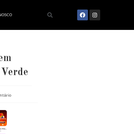
ONOSCO
 em
 Verde
ntário