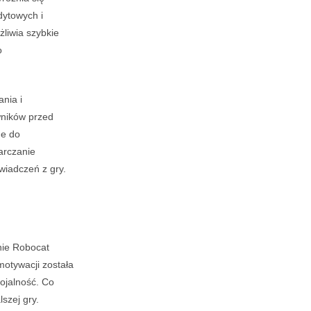
dytowych i
liwia szybkie
o
nia i
wników przed
ne do
arczanie
wiadczeń z gry.
nie Robocat
motywacji została
ojalność. Co
szej gry.