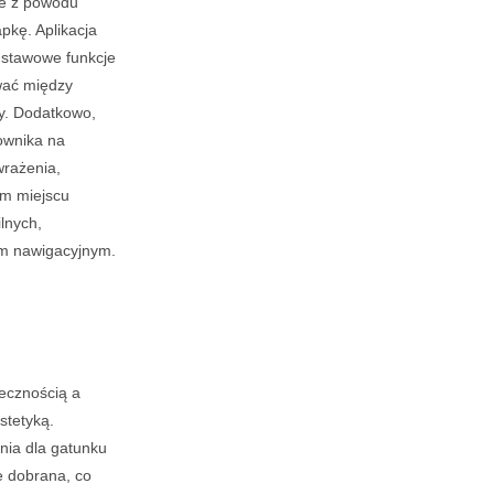
ce z powodu
pkę. Aplikacja
odstawowe funkcje
wać między
ry. Dodatkowo,
ownika na
rażenia,
ym miejscu
lnych,
om nawigacyjnym.
ecznością a
stetyką.
dnia dla gatunku
e dobrana, co