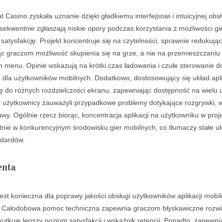
t Casino zyskała uznanie dzięki gładkiemu interfejsowi i intuicyjnej obs
ekwentnie zgłaszają niskie opory podczas korzystania z możliwości gie
satysfakcję. Projekt koncentruje się na czytelności, sprawnie redukując
c graczom możliwość skupienia się na grze, a nie na przemieszczaniu 
 menu. Opinie wskazują na krótki czas ładowania i czułe sterowanie d
 dla użytkowników mobilnych. Dodatkowo, dostosowujący się układ apli
ę do różnych rozdzielczości ekranu, zapewniając dostępność na wielu 
y użytkownicy zauważyli przypadkowe problemy dotykające rozgrywki, 
wy. Ogólnie rzecz biorąc, koncentracja aplikacji na użytkowniku w pro
stnie w konkurencyjnym środowisku gier mobilnych, co tłumaczy stałe u
ndardów.
enta
jest konieczna dla poprawy jakości obsługi użytkowników aplikacji mobil
 Całodobowa pomoc techniczna zapewnia graczom błyskawiczne rozw
utkuje lepszy poziom satysfakcji i wskaźnik retencji. Ponadto, zapewni