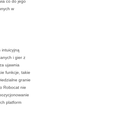
wia co do jego
innych w
intuicyjną
anych i gier z
za ujawnia
e funkcje, takie
iedzialne granie
o Robocat nie
e pozycjonowanie
ych platform