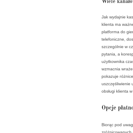
Wiele kanał
Jak wydajnie kas
klienta ma ważne
platforma do gie
telefoniczne, do
szczególnie w c
pytania, a kore
użytkownika czas
wzmacnia wrażeni
pokazuje różnice
uszczęśliwienie
obsługi klienta
Opcje płatn
Biorąc pod uwag
zróżnicowanych 