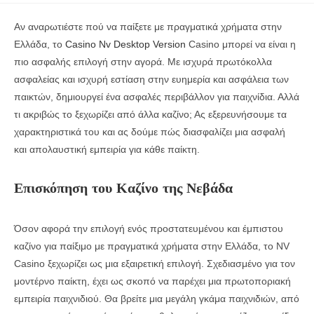
Αν αναρωτιέστε πού να παίξετε με πραγματικά χρήματα στην
Ελλάδα, το
Casino Nv Desktop Version
Casino μπορεί να είναι η
πιο ασφαλής επιλογή στην αγορά. Με ισχυρά πρωτόκολλα
ασφαλείας και ισχυρή εστίαση στην ευημερία και ασφάλεια των
παικτών, δημιουργεί ένα ασφαλές περιβάλλον για παιχνίδια. Αλλά
τι ακριβώς το ξεχωρίζει από άλλα καζίνο; Ας εξερευνήσουμε τα
χαρακτηριστικά του και ας δούμε πώς διασφαλίζει μια ασφαλή
και απολαυστική εμπειρία για κάθε παίκτη.
Επισκόπηση του Καζίνο της Νεβάδα
Όσον αφορά την επιλογή ενός προστατευμένου και έμπιστου
καζίνο για παίξιμο με πραγματικά χρήματα στην Ελλάδα, το NV
Casino ξεχωρίζει ως μια εξαιρετική επιλογή. Σχεδιασμένο για τον
μοντέρνο παίκτη, έχει ως σκοπό να παρέχει μια πρωτοποριακή
εμπειρία παιχνιδιού. Θα βρείτε μια μεγάλη γκάμα παιχνιδιών, από