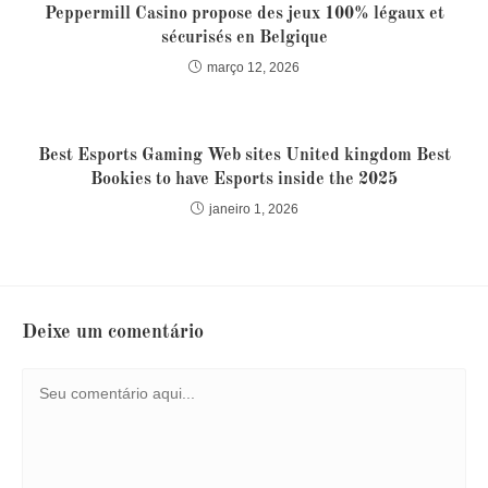
Peppermill Casino propose des jeux 100% légaux et
sécurisés en Belgique
março 12, 2026
Best Esports Gaming Web sites United kingdom Best
Bookies to have Esports inside the 2025
janeiro 1, 2026
Deixe um comentário