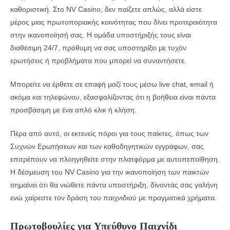
καθοριστική. Στο NV Casino, δεν παίζετε απλώς, αλλά είστε
μέρος μιας πρωτοποριακής κοινότητας που δίνει προτεραιότητα
στην ικανοποίησή σας. Η ομάδα υποστήριξής τους είναι
διαθέσιμη 24/7, πρόθυμη να σας υποστηρίξει με τυχόν
ερωτήσεις ή προβλήματα που μπορεί να συναντήσετε.
Μπορείτε να έρθετε σε επαφή μαζί τους μέσω live chat, email ή
ακόμα και τηλεφώνου, εξασφαλίζοντας ότι η βοήθεια είναι πάντα
προσβάσιμη με ένα απλό κλικ ή κλήση.
Πέρα από αυτό, οι εκτενείς πόροι για τους παίκτες, όπως των
Συχνών Ερωτήσεων και των καθοδηγητικών εγγράφων, σας
επιτρέπουν να πλοηγηθείτε στην πλατφόρμα με αυτοπεποίθηση.
Η δέσμευση του NV Casino για την ικανοποίηση των παικτών
σημαίνει ότι θα νιώθετε πάντα υποστήριξη, δίνοντάς σας γαλήνη
ενώ χαίρεστε τον δράση του παιχνιδιού με πραγματικά χρήματα.
Πρωτοβουλίες για Υπεύθυνο Παιχνίδι