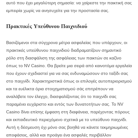
αυτό που έχει μεγαλύτερη σημασία: να χαίρεστε την παικτική σας
εμπειρία χωρίς να ανησυχείτε για την προστασία σας.
Πρακτικές Υπεύθυνου Παιχνιδιού
Βασιζόμενοι στα σύγχρονα μέτρα ασφαλείας που υπάρχουν, οι
πρακτικές υπεύθυνου παιχνιδιού διαδραματίζουν σημαντικό
ρόλο στη διασφάλιση της ασφάλειας των παικτών σε καζίνο
όπως το NV Casino. Θα βρείτε μια σειρά από καινοτόμα εργαλεία
που έχουν σχεδιαστεί για να σας ενδυναμώσουν στο ταξίδι σας
στο παιχνίδι. Χαρακτηριστικά όπως οι επιλογές αυτοπεριορισμού
και τα ευέλικτα όρια στοιχηματισμού σάς επιτρέπουν να
αναλάβετε τον έλεγχο, διασφαλίζοντας ότι το παιχνίδι σας
παραμένει ευχάριστο και εντός των δυνατοτήτων σας. Το NV
Casino δίνει επίσης έμφαση στη διαφάνεια, παρέχοντας πόρους
και εκπαιδευτικό περιεχόμενο σχετικά με το υπεύθυνο παιχνίδι.
Αυτή η δέσμευση όχι μόνο σας βοηθά να κάνετε τεκμηριωμένες
αποφάσεις, αλλά και προάγει ένα ασφαλές περιβάλλον