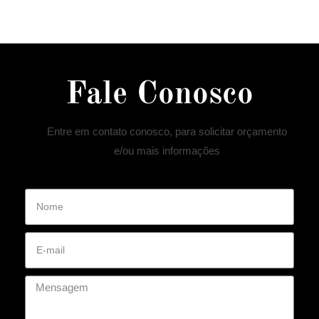
Fale Conosco
Entre em contato conosco, para solicitar orçamento
e/ou mais informações