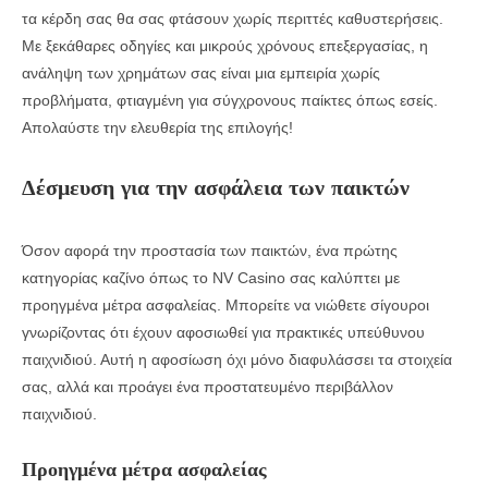
τα κέρδη σας θα σας φτάσουν χωρίς περιττές καθυστερήσεις.
Με ξεκάθαρες οδηγίες και μικρούς χρόνους επεξεργασίας, η
ανάληψη των χρημάτων σας είναι μια εμπειρία χωρίς
προβλήματα, φτιαγμένη για σύγχρονους παίκτες όπως εσείς.
Απολαύστε την ελευθερία της επιλογής!
Δέσμευση για την ασφάλεια των παικτών
Όσον αφορά την προστασία των παικτών, ένα πρώτης
κατηγορίας καζίνο όπως το NV Casino σας καλύπτει με
προηγμένα μέτρα ασφαλείας. Μπορείτε να νιώθετε σίγουροι
γνωρίζοντας ότι έχουν αφοσιωθεί για πρακτικές υπεύθυνου
παιχνιδιού. Αυτή η αφοσίωση όχι μόνο διαφυλάσσει τα στοιχεία
σας, αλλά και προάγει ένα προστατευμένο περιβάλλον
παιχνιδιού.
Προηγμένα μέτρα ασφαλείας