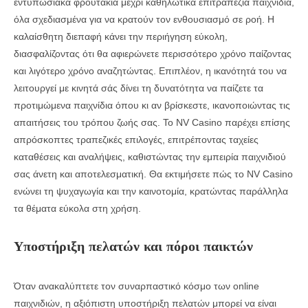
εντυπωσιακά φρουτάκια μέχρι καθηλωτικά επιτραπέζια παιχνίδια,
όλα σχεδιασμένα για να κρατούν τον ενθουσιασμό σε ροή. Η
καλαίσθητη διεπαφή κάνει την περιήγηση εύκολη,
διασφαλίζοντας ότι θα αφιερώνετε περισσότερο χρόνο παίζοντας
και λιγότερο χρόνο αναζητώντας. Επιπλέον, η ικανότητά του να
λειτουργεί με κινητά σάς δίνει τη δυνατότητα να παίζετε τα
προτιμώμενα παιχνίδια όπου κι αν βρίσκεστε, ικανοποιώντας τις
απαιτήσεις του τρόπου ζωής σας. Το NV Casino παρέχει επίσης
απρόσκοπτες τραπεζικές επιλογές, επιτρέποντας ταχείες
καταθέσεις και αναλήψεις, καθιστώντας την εμπειρία παιχνιδιού
σας άνετη και αποτελεσματική. Θα εκτιμήσετε πώς το NV Casino
ενώνει τη ψυχαγωγία και την καινοτομία, κρατώντας παράλληλα
τα θέματα εύκολα στη χρήση.
Υποστήριξη πελατών και πόροι παικτών
Όταν ανακαλύπτετε τον συναρπαστικό κόσμο των online
παιχνιδιών, η αξιόπιστη υποστήριξη πελατών μπορεί να είναι