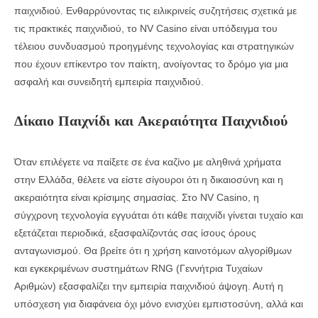
παιχνιδιού. Ενθαρρύνοντας τις ειλικρινείς συζητήσεις σχετικά με
τις πρακτικές παιχνιδιού, το NV Casino είναι υπόδειγμα του
τέλειου συνδυασμού προηγμένης τεχνολογίας και στρατηγικών
που έχουν επίκεντρο τον παίκτη, ανοίγοντας το δρόμο για μια
ασφαλή και συνειδητή εμπειρία παιχνιδιού.
Δίκαιο Παιχνίδι και Ακεραιότητα Παιχνιδιού
Όταν επιλέγετε να παίξετε σε ένα καζίνο με αληθινά χρήματα
στην Ελλάδα, θέλετε να είστε σίγουροι ότι η δικαιοσύνη και η
ακεραιότητα είναι κρίσιμης σημασίας. Στο NV Casino, η
σύγχρονη τεχνολογία εγγυάται ότι κάθε παιχνίδι γίνεται τυχαίο και
εξετάζεται περιοδικά, εξασφαλίζοντάς σας ίσους όρους
ανταγωνισμού. Θα βρείτε ότι η χρήση καινοτόμων αλγορίθμων
και εγκεκριμένων συστημάτων RNG (Γεννήτρια Τυχαίων
Αριθμών) εξασφαλίζει την εμπειρία παιχνιδιού άψογη. Αυτή η
υπόσχεση για διαφάνεια όχι μόνο ενισχύει εμπιστοσύνη, αλλά και