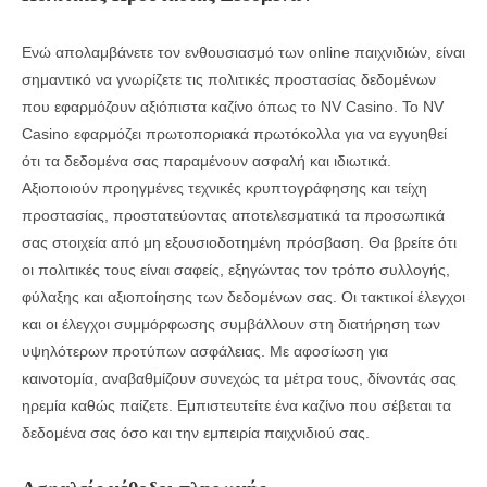
Ενώ απολαμβάνετε τον ενθουσιασμό των online παιχνιδιών, είναι
σημαντικό να γνωρίζετε τις πολιτικές προστασίας δεδομένων
που εφαρμόζουν αξιόπιστα καζίνο όπως το NV Casino. Το NV
Casino εφαρμόζει πρωτοποριακά πρωτόκολλα για να εγγυηθεί
ότι τα δεδομένα σας παραμένουν ασφαλή και ιδιωτικά.
Αξιοποιούν προηγμένες τεχνικές κρυπτογράφησης και τείχη
προστασίας, προστατεύοντας αποτελεσματικά τα προσωπικά
σας στοιχεία από μη εξουσιοδοτημένη πρόσβαση. Θα βρείτε ότι
οι πολιτικές τους είναι σαφείς, εξηγώντας τον τρόπο συλλογής,
φύλαξης και αξιοποίησης των δεδομένων σας. Οι τακτικοί έλεγχοι
και οι έλεγχοι συμμόρφωσης συμβάλλουν στη διατήρηση των
υψηλότερων προτύπων ασφάλειας. Με αφοσίωση για
καινοτομία, αναβαθμίζουν συνεχώς τα μέτρα τους, δίνοντάς σας
ηρεμία καθώς παίζετε. Εμπιστευτείτε ένα καζίνο που σέβεται τα
δεδομένα σας όσο και την εμπειρία παιχνιδιού σας.