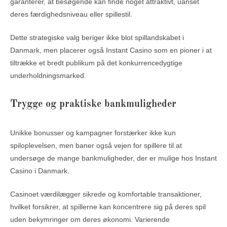
garanterer, at besøgende kan finde noget attraktivt, uanset
deres færdighedsniveau eller spillestil.
Dette strategiske valg beriger ikke blot spillandskabet i
Danmark, men placerer også Instant Casino som en pioner i at
tiltrække et bredt publikum på det konkurrencedygtige
underholdningsmarked.
Trygge og praktiske bankmuligheder
Unikke bonusser og kampagner forstærker ikke kun
spiloplevelsen, men baner også vejen for spillere til at
undersøge de mange bankmuligheder, der er mulige hos Instant
Casino i Danmark.
Casinoet værdilægger sikrede og komfortable transaktioner,
hvilket forsikrer, at spillerne kan koncentrere sig på deres spil
uden bekymringer om deres økonomi. Varierende