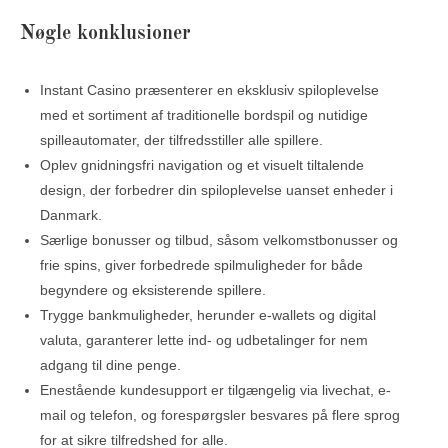
Nøgle konklusioner
Instant Casino præsenterer en eksklusiv spiloplevelse
med et sortiment af traditionelle bordspil og nutidige
spilleautomater, der tilfredsstiller alle spillere.
Oplev gnidningsfri navigation og et visuelt tiltalende
design, der forbedrer din spiloplevelse uanset enheder i
Danmark.
Særlige bonusser og tilbud, såsom velkomstbonusser og
frie spins, giver forbedrede spilmuligheder for både
begyndere og eksisterende spillere.
Trygge bankmuligheder, herunder e-wallets og digital
valuta, garanterer lette ind- og udbetalinger for nem
adgang til dine penge.
Enestående kundesupport er tilgængelig via livechat, e-
mail og telefon, og forespørgsler besvares på flere sprog
for at sikre tilfredshed for alle.