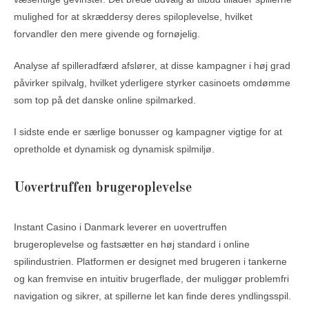
mulighed for at skræddersy deres spiloplevelse, hvilket
forvandler den mere givende og fornøjelig.
Analyse af spilleradfærd afslører, at disse kampagner i høj grad
påvirker spilvalg, hvilket yderligere styrker casinoets omdømme
som top på det danske online spilmarked.
I sidste ende er særlige bonusser og kampagner vigtige for at
opretholde et dynamisk og dynamisk spilmiljø.
Uovertruffen brugeroplevelse
Instant Casino i Danmark leverer en uovertruffen
brugeroplevelse og fastsætter en høj standard i online
spilindustrien. Platformen er designet med brugeren i tankerne
og kan fremvise en intuitiv brugerflade, der muliggør problemfri
navigation og sikrer, at spillerne let kan finde deres yndlingsspil.