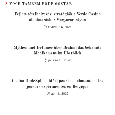
VOCÊ TAMBÉM PODE GOSTAR
Fejlett tételhelyezési stratégiák a Verde Casino
alkalmazáshoz Magyarországon
fevereiro 6, 2026
Mythen und Irrtümer über Brahmi das bekannte
Medikament im Überblick
janeiro 18, 2026
Casino DudeSpin – Idéal pour les débutants et les
joueurs expérimentés en Belgique
abril 8, 2026