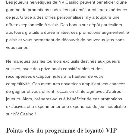
Les joueurs helvétiques de NV Casino peuvent bénéficier d’une
gamme de promotions spéciales qui améliorent leur expérience
de jeu. Grâce à des offres personnalisés, il y a toujours une
offre exceptionnelle à saisir. Des bonus sur dépôt particuliers
aux tours gratuits à durée limitée, ces promotions augmentent le
plaisir et vous permettent de découvrir de nouveaux jeux sans
vous ruiner.
Ne manquez pas les tournois exclusifs destinés aux joueurs
suisses, avec des prize pools considérables et des
récompenses exceptionnelles à la hauteur de votre
compétitivité. Ces aventures novatrices amplifient vos chances
de gagner et vous offrent l’occasion d’interagir avec d’autres
joueurs. Alors, préparez-vous à bénéficier de ces promotions
exclusives et à expérimenter une expérience de jeu inoubliable
sur NV Casino !
Points clés du programme de loyauté VIP