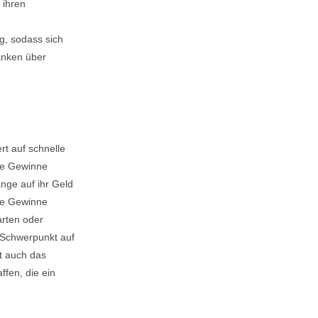
 ihren
g, sodass sich
anken über
rt auf schnelle
re Gewinne
nge auf ihr Geld
hre Gewinne
arten oder
 Schwerpunkt auf
ht auch das
fen, die ein