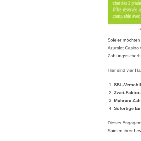
Spieler möchten 
Azurslot Casino 
Zahlungssicherhe
Hier sind vier 
SSL-Verschl
Zwei-Faktor-
Mehrere Za
Sofortige E
Dieses Engageme
Spielen ihrer be