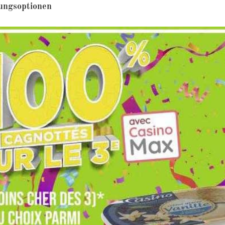
ungsoptionen