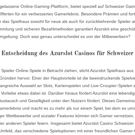
ugelassene Online-Gaming-Plattform, bietet speziell auf Schweizer Gam
fferten für ein verbessertes Gamerlebnis. Besondere Prämien und for
das Spielhaus sowohl für neue als auch für zurückkehrende Spieler attr
ammlung und sicheren Bezahlmethoden garantiert Azurslot eine geschü
mgebung. Doch was genau unterscheidet es von der Mitbewerbern?
r Entscheidung des Azurslot Casinos für Schweizer 
pieler Online-Spiele in Betracht ziehen, sticht Azurslot Spielhaus au
ünden hervor. Einer der Hauptvorteile ist die beeindruckende Spielvie
angreiche Auswahl an Slots, Kartenspielen und Live-Croupier-Spielen 
 Vorliebe etwas dabei ist. Darüber hinaus fördert Azurslot eine lebendig
ustausch und Geselligkeit unter den Nutzern fördert. Dieses Gemeinsc
Gamerlebnis und macht es zu mehr als nur einem Spiel, bei dem es um
er Wettbewerbe und sozialer Features können sich Gamer vernetzen, S
der anderen Spieler feiern. Insgesamt bietet Azurslot Casino Schweizer 
mfeld, das verschiedene Spieloptionen mit einer freundlichen Gamer