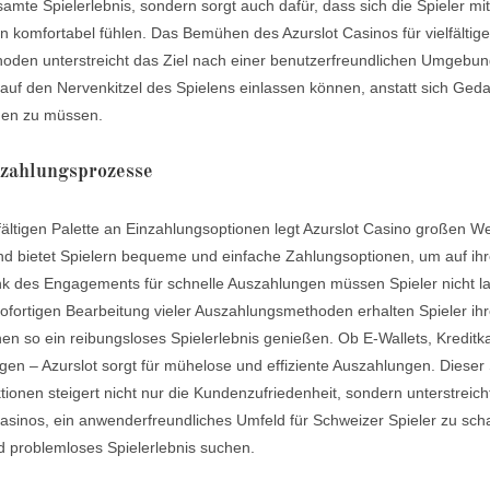
samte Spielerlebnis, sondern sorgt auch dafür, dass sich die Spieler mit
 komfortabel fühlen. Das Bemühen des Azurslot Casinos für vielfältige
oden unterstreicht das Ziel nach einer benutzerfreundlichen Umgebun
 auf den Nervenkitzel des Spielens einlassen können, anstatt sich Ged
en zu müssen.
zahlungsprozesse
fältigen Palette an Einzahlungsoptionen legt Azurslot Casino großen We
d bietet Spielern bequeme und einfache Zahlungsoptionen, um auf ih
nk des Engagements für schnelle Auszahlungen müssen Spieler nicht la
sofortigen Bearbeitung vieler Auszahlungsmethoden erhalten Spieler i
n so ein reibungsloses Spielerlebnis genießen. Ob E-Wallets, Kreditk
en – Azurslot sorgt für mühelose und effiziente Auszahlungen. Dieser
tionen steigert nicht nur die Kundenzufriedenheit, sondern unterstreic
sinos, ein anwenderfreundliches Umfeld für Schweizer Spieler zu schaf
problemloses Spielerlebnis suchen.