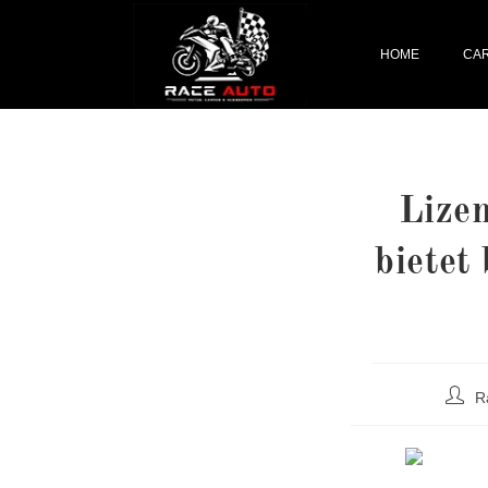
HOME
CA
Lizen
bietet
R