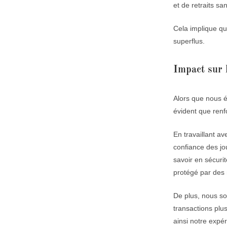
et de retraits sa
Cela implique qu
superflus.
Impact sur l
Alors que nous ét
évident que renfo
En travaillant a
confiance des jo
savoir en sécurit
protégé par des
De plus, nous so
transactions plus
ainsi notre expé