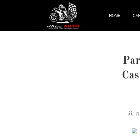
HOME
CA
Par
Cas
R