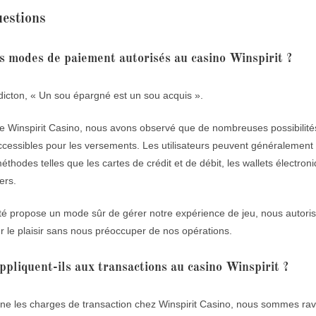
uestions
s modes de paiement autorisés au casino Winspirit ?
dicton, « Un sou épargné est un sou acquis ».
e Winspirit Casino, nous avons observé que de nombreuses possibilit
ccessibles pour les versements. Les utilisateurs peuvent généralement 
thodes telles que les cartes de crédit et de débit, les wallets électroni
ers.
té propose un mode sûr de gérer notre expérience de jeu, nous autoris
ur le plaisir sans nous préoccuper de nos opérations.
ppliquent-ils aux transactions au casino Winspirit ?
ne les charges de transaction chez Winspirit Casino, nous sommes rav