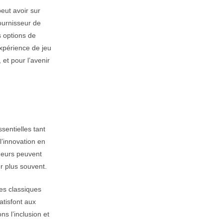
eut avoir sur
ournisseur de
 options de
expérience de jeu
et pour l’avenir
sentielles tant
’innovation en
ueurs peuvent
er plus souvent.
res classiques
atisfont aux
s l’inclusion et