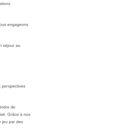
stions
s nous engageons
n séjour au
x perspectives
eindre de
isé. Grâce à nos
e jeu par des