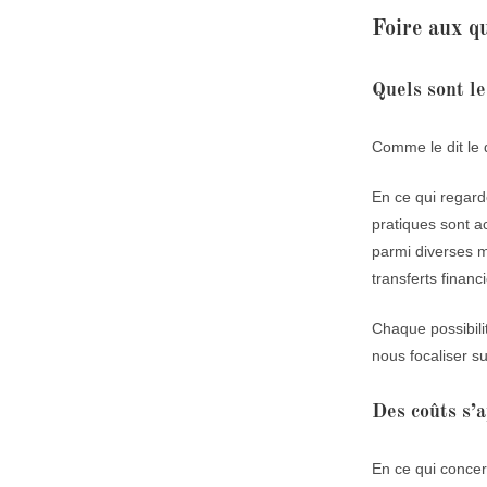
Foire aux q
Quels sont le
Comme le dit le 
En ce qui regard
pratiques sont a
parmi diverses mé
transferts financi
Chaque possibili
nous focaliser s
Des coûts s’a
En ce qui concer