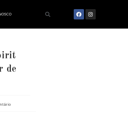
ONOSCO
irit
r de
ntário