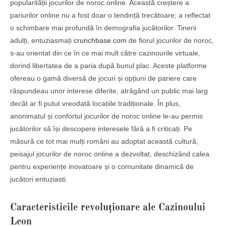
popularității jocurilor de noroc online. Această creștere a
pariurilor online nu a fost doar o tendință trecătoare; a reflectat
o schimbare mai profundă în demografia jucătorilor. Tinerii
adulți, entuziasmați
crunchbase.com
de fiorul jocurilor de noroc,
s-au orientat din ce în ce mai mult către cazinourile virtuale,
dorind libertatea de a paria după bunul plac. Aceste platforme
ofereau o gamă diversă de jocuri și opțiuni de pariere care
răspundeau unor interese diferite, atrăgând un public mai larg
decât ar fi putut vreodată locațiile tradiționale. În plus,
anonimatul și confortul jocurilor de noroc online le-au permis
jucătorilor să își descopere interesele fără a fi criticați. Pe
măsură ce tot mai mulți români au adoptat această cultură,
peisajul jocurilor de noroc online a dezvoltat, deschizând calea
pentru experiențe inovatoare și o comunitate dinamică de
jucători entuziasti.
Caracteristicile revoluționare ale Cazinoului
Leon