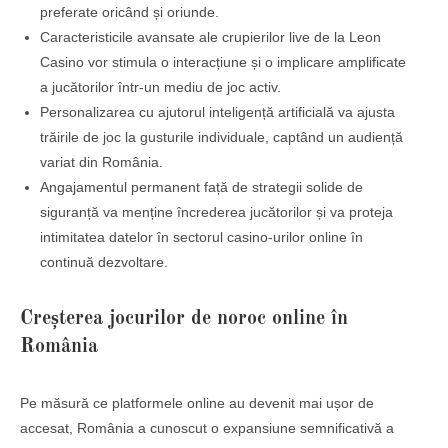
preferate oricând și oriunde.
Caracteristicile avansate ale crupierilor live de la Leon
Casino vor stimula o interacțiune și o implicare amplificate
a jucătorilor într-un mediu de joc activ.
Personalizarea cu ajutorul inteligență artificială va ajusta
trăirile de joc la gusturile individuale, captând un audiență
variat din România.
Angajamentul permanent față de strategii solide de
siguranță va menține încrederea jucătorilor și va proteja
intimitatea datelor în sectorul casino-urilor online în
continuă dezvoltare.
Creșterea jocurilor de noroc online în
România
Pe măsură ce platformele online au devenit mai ușor de
accesat, România a cunoscut o expansiune semnificativă a