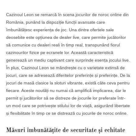
Cazinoul Leon se remarcă în scena jocurilor de noroc online din
România, punând la dispoziție funcții avansate care
îmbunătățesc experiența de joc. Una dintre ofertele sale
deosebite este opțiunea de dealer live, care permite jucătorilor
să comunice cu dealeri reali în timp real, transpunând fiorul
cazinourilor fizice pe ecranele lor. Această caracteristică
generează un mediu captivant care surprinde esența jocului live.
În plus, Cazinoul Leon se mândrește cu o varietate extinsă de
jocuri, care se adresează diferitelor preferințe și preferințe. De la
jocuri de masă clasice la sloturi vibrante, există câte ceva pentru
fiecare. Aceste noutăți nu numai că amplifică implicarea, dar le
permit și jucătorilor să se distreze de jocurile lor preferate într-
un mod care se potrivește stilului lor de viață, asigurând libertate
și flexibilitate în timp ce se distrează cu jocurile de noroc online.
Măsuri îmbunătățite de securitate și echitate