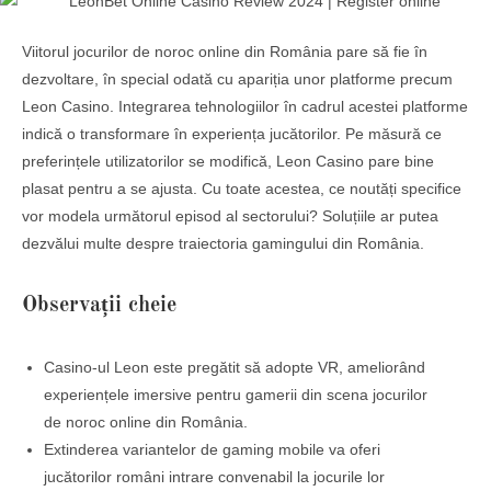
Viitorul jocurilor de noroc online din România pare să fie în
dezvoltare, în special odată cu apariția unor platforme precum
Leon Casino. Integrarea tehnologiilor în cadrul acestei platforme
indică o transformare în experiența jucătorilor. Pe măsură ce
preferințele utilizatorilor se modifică, Leon Casino pare bine
plasat pentru a se ajusta. Cu toate acestea, ce noutăți specifice
vor modela următorul episod al sectorului? Soluțiile ar putea
dezvălui multe despre traiectoria gamingului din România.
Observații cheie
Casino-ul Leon este pregătit să adopte VR, ameliorând
experiențele imersive pentru gamerii din scena jocurilor
de noroc online din România.
Extinderea variantelor de gaming mobile va oferi
jucătorilor români intrare convenabil la jocurile lor