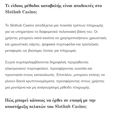
Τι είδους μέθοδοι καταβολής είναι αποδεκτές στο
Slothub Casino;
Το Slothub Casino αποδέχεται μια ποικιλία τρόπων πληρωμής
για να υπηρετήσει το διαφορετικό πελατειακή βάση του. Οι
χρήστες μπορούν κατά κανόνα να χρησιμοποιήσουν χρεωστικές
και χρεωστικές κάρτες, ψηφιακά πορτοφόλια και τραπεζικές
μεταφορές ως βιώσιμες λύσεις για πληρωμές.
Συχνά συμπεριλαμβάνονται δημοφιλείς προμηθευτές
ηλεκτρονικού πορτοφολιού, προσφέροντας ευκολία και
προστασία στους καταναλωτές. Επιπλέον, μπορούν επίσης να
γίνουν δεκτά κρυπτονομίσματα, προσφέροντας στους χρήστες
μια μοντέρνα και μη αναγνωρίσιμη μέθοδο πληρωμής.
Πώς μπορεί κάποιος να έρθει σε επαφή με την
υποστήριξη πελατών του Slothub Casino;