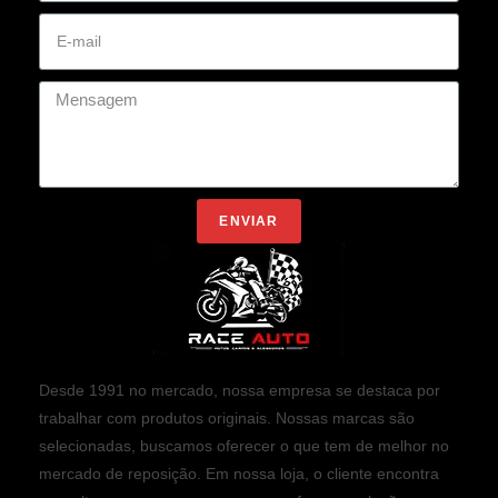
ENVIAR
Desde 1991 no mercado, nossa empresa se destaca por
trabalhar com produtos originais. Nossas marcas são
selecionadas, buscamos oferecer o que tem de melhor no
mercado de reposição. Em nossa loja, o cliente encontra