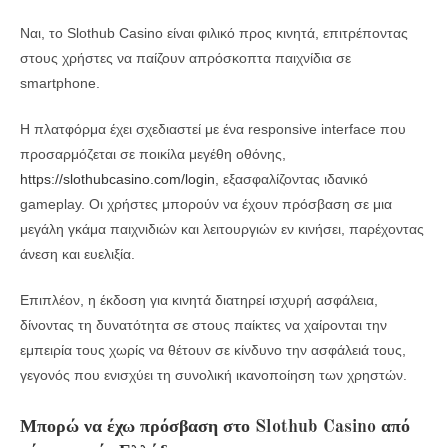
Ναι, το Slothub Casino είναι φιλικό προς κινητά, επιτρέποντας
στους χρήστες να παίζουν απρόσκοπτα παιχνίδια σε
smartphone.
Η πλατφόρμα έχει σχεδιαστεί με ένα responsive interface που
προσαρμόζεται σε ποικίλα μεγέθη οθόνης,
https://slothubcasino.com/login
, εξασφαλίζοντας ιδανικό
gameplay. Οι χρήστες μπορούν να έχουν πρόσβαση σε μια
μεγάλη γκάμα παιχνιδιών και λειτουργιών εν κινήσει, παρέχοντας
άνεση και ευελιξία.
Επιπλέον, η έκδοση για κινητά διατηρεί ισχυρή ασφάλεια,
δίνοντας τη δυνατότητα σε στους παίκτες να χαίρονται την
εμπειρία τους χωρίς να θέτουν σε κίνδυνο την ασφάλειά τους,
γεγονός που ενισχύει τη συνολική ικανοποίηση των χρηστών.
Μπορώ να έχω πρόσβαση στο Slothub Casino από