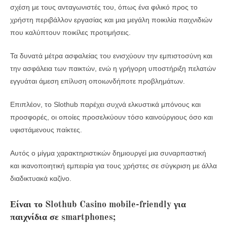
σχέση με τους ανταγωνιστές του, όπως ένα φιλικό προς το
χρήστη περιβάλλον εργασίας και μια μεγάλη ποικιλία παιχνιδιών
που καλύπτουν ποικίλες προτιμήσεις.
Τα δυνατά μέτρα ασφαλείας του ενισχύουν την εμπιστοσύνη και
την ασφάλεια των παικτών, ενώ η γρήγορη υποστήριξη πελατών
εγγυάται άμεση επίλυση οποιωνδήποτε προβλημάτων.
Επιπλέον, το Slothub παρέχει συχνά ελκυστικά μπόνους και
προσφορές, οι οποίες προσελκύουν τόσο καινούργιους όσο και
υφιστάμενους παίκτες.
Αυτός ο μίγμα χαρακτηριστικών δημιουργεί μια συναρπαστική
και ικανοποιητική εμπειρία για τους χρήστες σε σύγκριση με άλλα
διαδικτυακά καζίνο.
Είναι το Slothub Casino mobile-friendly για
παιχνίδια σε smartphones;