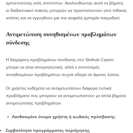
εμπιστοσύνης ενός ιστότοπου. Ακολουθώντας αυτά τα βήματα,
οι διαδικτυακοί παίκτες μπορούν να προστατευτούν από πιθανές
απάτες και να εγγυηθούν μια πιο ασφαλή εμπειρία παιχνιδιού.
Αντιμετώπιση συνηθισμένων προβλημάτων
σύνδεσης
Η διαχείριση προβλημάτων σύνδεσης στο Slothub Casino
μπορεί να είναι απογοητευτική, αλλά ο εντοπισμός
συνηθισμένων προβλημάτων συχνά οδηγεί σε άμεσες λύσεις.
Οι χρήστες ενδέχεται να αντιμετωπίσουν διάφορα τυπικά
προβλήματα που μπορούν να αντιμετωπιστούν με απλά βήματα
αντιμετώπισης προβλημάτων.
Λανθασμένο όνομα χρήστη ή κωδικός πρόσβασης
Συμβατότητα προγράμματος περιήγησης