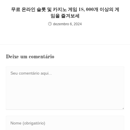
무료 온라인 슬롯 및 카지노 게임 18, 000개 이상의 게
임을 즐겨보세
dezembro 6, 2024
Deixe um comentário