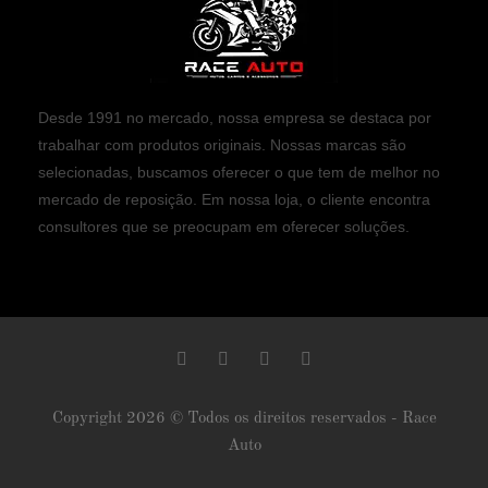
Desde 1991 no mercado, nossa empresa se destaca por
trabalhar com produtos originais. Nossas marcas são
selecionadas, buscamos oferecer o que tem de melhor no
mercado de reposição. Em nossa loja, o cliente encontra
consultores que se preocupam em oferecer soluções.
Copyright 2026 © Todos os direitos reservados - Race
Auto