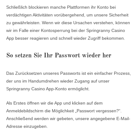
Schließlich blockieren manche Plattformen ihr Konto bei
verdächtigen Aktivitäten vorübergehend, um unsere Sicherheit
zu gewährleisten. Wenn wir diese Ursachen verstehen, können
wir im Falle einer Kontosperrung bei der Springranny Casino
App besser reagieren und schnell wieder Zugriff bekommen.
So setzen Sie Ihr Passwort wieder her
Das Zurücksetzen unseres Passworts ist ein einfacher Prozess,
der uns im Handumdrehen wieder Zugang auf unser
Springranny Casino App-Konto ermöglicht.
Als Erstes öffnen wir die App und klicken auf dem
Anmeldebildschirm die Möglichkeit „Passwort vergessen?“.
Anschließend werden wir gebeten, unsere angegebene E-Mail-
Adresse einzugeben.