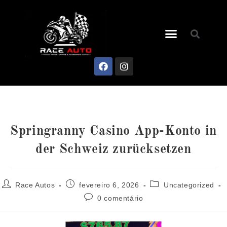
Springranny Casino App-Konto in
der Schweiz zurücksetzen
Race Autos
fevereiro 6, 2026
Uncategorized
0 comentário