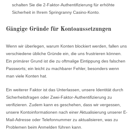
schalten Sie die 2-Faktor-Authentifizierung für erhöhte
Sicherheit in Ihrem Springranny Casino-Konto.
Gängige Gründe für Kontoaussetzungen
Wenn wir überlegen, warum Konten blockiert werden, fallen uns
verschiedene übliche Gründe ein, die uns frustrieren können.
Ein primärer Grund ist die zu oftmalige Eintippung des falschen
Passworts; ein leicht zu machbarer Fehler, besonders wenn
man viele Konten hat.
Ein weiterer Faktor ist das Unterlassen, unsere Identität durch
Sicherheitsfragen oder Zwei-Faktor-Authentifizierung zu
verifizieren. Zudem kann es geschehen, dass wir vergessen,
unsere Kontoinformationen nach einer Aktualisierung unserer E-
Mail-Adresse oder Telefonnummer zu aktualisieren, was zu
Problemen beim Anmelden führen kann.