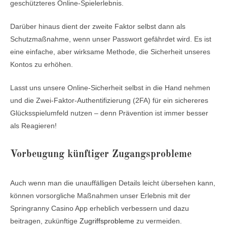
geschützteres Online-Spielerlebnis.
Darüber hinaus dient der zweite Faktor selbst dann als
Schutzmaßnahme, wenn unser Passwort gefährdet wird. Es ist
eine einfache, aber wirksame Methode, die Sicherheit unseres
Kontos zu erhöhen.
Lasst uns unsere Online-Sicherheit selbst in die Hand nehmen
und die Zwei-Faktor-Authentifizierung (2FA) für ein sichereres
Glücksspielumfeld nutzen – denn Prävention ist immer besser
als Reagieren!
Vorbeugung künftiger Zugangsprobleme
Auch wenn man die unauffälligen Details leicht übersehen kann,
können vorsorgliche Maßnahmen unser Erlebnis mit der
Springranny Casino App erheblich verbessern und dazu
beitragen, zukünftige
Zugriffsprobleme
zu vermeiden.