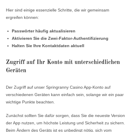
Hier sind einige essenzielle Schritte, die wir gemeinsam
ergreifen können:
Passwörter häufig aktualisieren
Aktivieren Sie die Zwei-Faktor-Authentifizierung
Halten Sie Ihre Kontaktdaten aktuell
Zugriff auf Ihr Konto mit unterschiedlichen
Geräten
Der Zugriff auf unser Springranny Casino App-Konto auf
verschiedenen Geräten kann einfach sein, solange wir ein paar
wichtige Punkte beachten.
Zunächst sollten Sie dafür sorgen, dass Sie die neueste Version
der App nutzen, um höchste Leistung und Sicherheit zu sichern.
Beim Ändern des Geräts ist es unbedingt nötig, sich vom