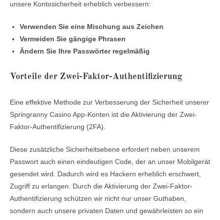
unsere Kontosicherheit erheblich verbessern:
Verwenden Sie eine Mischung aus Zeichen
Vermeiden Sie gängige Phrasen
Ändern Sie Ihre Passwörter regelmäßig
Vorteile der Zwei-Faktor-Authentifizierung
Eine effektive Methode zur Verbesserung der Sicherheit unserer
Springranny Casino App-Konten ist die Aktivierung der Zwei-
Faktor-Authentifizierung (2FA).
Diese zusätzliche Sicherheitsebene erfordert neben unserem
Passwort auch einen eindeutigen Code, der an unser Mobilgerät
gesendet wird. Dadurch wird es Hackern erheblich erschwert,
Zugriff zu erlangen. Durch die Aktivierung der Zwei-Faktor-
Authentifizierung schützen wir nicht nur unser Guthaben,
sondern auch unsere privaten Daten und gewährleisten so ein