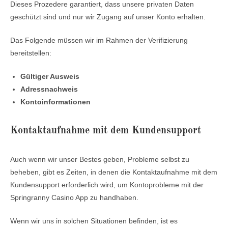
Dieses Prozedere garantiert, dass unsere privaten Daten
geschützt sind und nur wir Zugang auf unser Konto erhalten.
Das Folgende müssen wir im Rahmen der Verifizierung
bereitstellen:
Gültiger Ausweis
Adressnachweis
Kontoinformationen
Kontaktaufnahme mit dem Kundensupport
Auch wenn wir unser Bestes geben, Probleme selbst zu
beheben, gibt es Zeiten, in denen die Kontaktaufnahme mit dem
Kundensupport erforderlich wird, um Kontoprobleme mit der
Springranny Casino App zu handhaben.
Wenn wir uns in solchen Situationen befinden, ist es