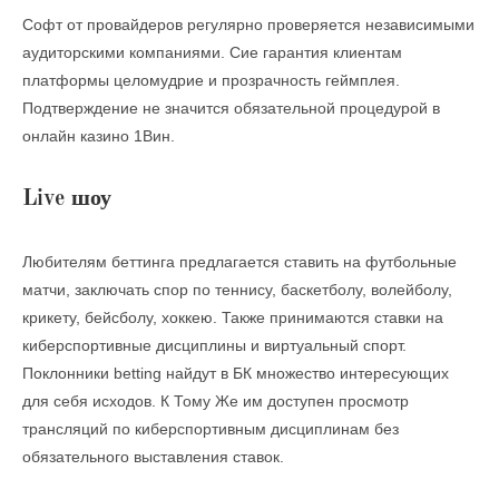
Софт от провайдеров регулярно проверяется независимыми
аудиторскими компаниями. Сие гарантия клиентам
платформы целомудрие и прозрачность геймплея.
Подтверждение не значится обязательной процедурой в
онлайн казино 1Вин.
Live шоу
Любителям беттинга предлагается ставить на футбольные
матчи, заключать спор по теннису, баскетболу, волейболу,
крикету, бейсболу, хоккею. Также принимаются ставки на
киберспортивные дисциплины и виртуальный спорт.
Поклонники betting найдут в БК множество интересующих
для себя исходов. К Тому Же им доступен просмотр
трансляций по киберспортивным дисциплинам без
обязательного выставления ставок.