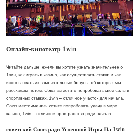
Онлайн-кинотеатр 1win
Читайте дальше, ежели вы хотите узнать значительнее о
1вин, как играть в казино, как осуществлять ставки и как
использовать их замечательные бонусы, об которых мы
расскажем потом. Союз вы хотите попробовать свои силы в
спортивных ставках, 1win – отличное участок для начала.
Союз местоимение- хотите попробовать удачу в мире
казино, 1win – отличное пространство ради начала.
советский Союз ради Успешной Игры На 1win