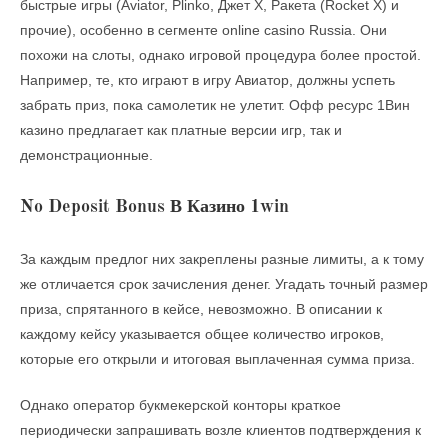
быстрые игры (Aviator, Plinko, Джет Х, Ракета (Rocket Х) и
прочие), особенно в сегменте online casino Russia. Они
похожи на слоты, однако игровой процедура более простой.
Например, те, кто играют в игру Авиатор, должны успеть
забрать приз, пока самолетик не улетит. Офф ресурс 1Вин
казино предлагает как платные версии игр, так и
демонстрационные.
No Deposit Bonus В Казино 1win
За каждым предлог них закреплены разные лимиты, а к тому
же отличается срок зачисления денег. Угадать точный размер
приза, спрятанного в кейсе, невозможно. В описании к
каждому кейсу указывается общее количество игроков,
которые его открыли и итоговая выплаченная сумма приза.
Однако оператор букмекерской конторы краткое
периодически запрашивать возле клиентов подтверждения к