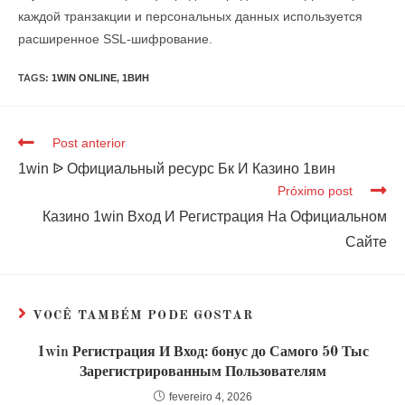
каждой транзакции и персональных данных используется
расширенное SSL-шифрование.
TAGS
:
1WIN ONLINE
,
1ВИН
Post anterior
1win ᐉ Официальный ресурс Бк И Казино 1вин
Próximo post
Казино 1win Вход И Регистрация На Официальном
Сайте
VOCÊ TAMBÉM PODE GOSTAR
1win Регистрация И Вход: бонус до Самого 50 Тыс
Зарегистрированным Пользователям
fevereiro 4, 2026