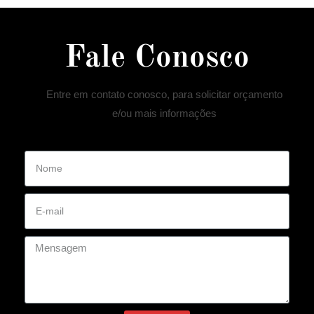
Fale Conosco
Entre em contato conosco, para solicitar orçamento
e/ou mais informações