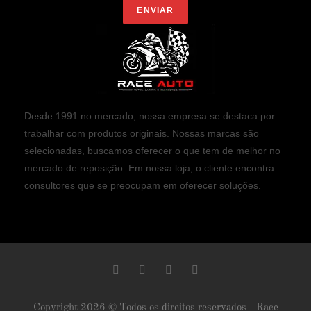
ENVIAR
Desde 1991 no mercado, nossa empresa se destaca por
trabalhar com produtos originais. Nossas marcas são
selecionadas, buscamos oferecer o que tem de melhor no
mercado de reposição. Em nossa loja, o cliente encontra
consultores que se preocupam em oferecer soluções.
Copyright 2026 © Todos os direitos reservados - Race