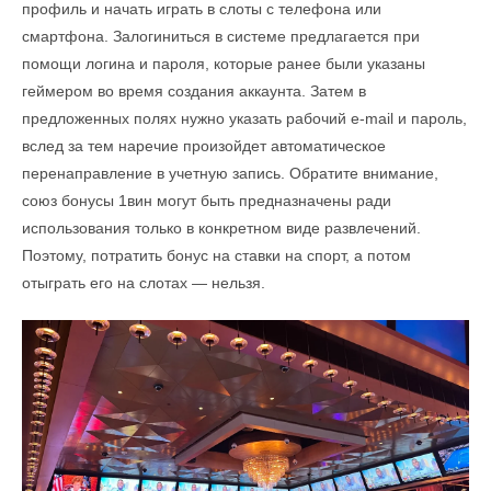
профиль и начать играть в слоты с телефона или
смартфона. Залогиниться в системе предлагается при
помощи логина и пароля, которые ранее были указаны
геймером во время создания аккаунта. Затем в
предложенных полях нужно указать рабочий e-mail и пароль,
вслед за тем наречие произойдет автоматическое
перенаправление в учетную запись. Обратите внимание,
союз бонусы 1вин могут быть предназначены ради
использования только в конкретном виде развлечений.
Поэтому, потратить бонус на ставки на спорт, а потом
отыграть его на слотах — нельзя.