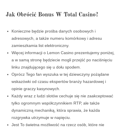
Jak Obrócić Bonus W Total Casino?
Konieczne będzie prośba danych osobowych i
adresowych, a także numeru komórkowy i adresu
zamieszkamia list elektroniczny.
Więcej informacji o Lemon Casino prezentujemy poniżej,
a w samą stronę będziecie mogli przejść po naciśnięciu
linku znajdującego się u dołu spodem.
Oprócz Tego fan wyszuka w tej dziewczyny pożądane
wskazówki od czasu ekspertów branży hazardowej i
opinie graczy kasynowych.
Każdy wraz z ludzi slotów cechuje się nie zaakceptować
tylko ogromnym współczynnikiem RTP, ale także
dynamiczną mechaniką, która sprawia, że każda
rozgrywka utrzymuje w napięciu.
Jest To świetna możliwość na rzecz osób, które nie