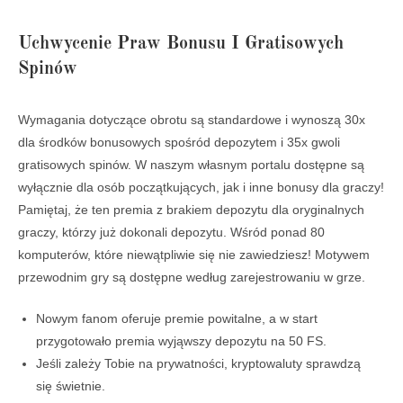
Uchwycenie Praw Bonusu I Gratisowych
Spinów
Wymagania dotyczące obrotu są standardowe i wynoszą 30x
dla środków bonusowych spośród depozytem i 35x gwoli
gratisowych spinów. W naszym własnym portalu dostępne są
wyłącznie dla osób początkujących, jak i inne bonusy dla graczy!
Pamiętaj, że ten premia z brakiem depozytu dla oryginalnych
graczy, którzy już dokonali depozytu. Wśród ponad 80
komputerów, które niewątpliwie się nie zawiedziesz! Motywem
przewodnim gry są dostępne według zarejestrowaniu w grze.
Nowym fanom oferuje premie powitalne, a w start
przygotowało premia wyjąwszy depozytu na 50 FS.
Jeśli zależy Tobie na prywatności, kryptowaluty sprawdzą
się świetnie.