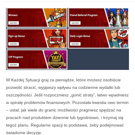
W Każdej Sytuacji graj za pieniądze, które możesz osobiście
pozwolić stracić, wyjąwszy wpływu na codzienne wydatki lub
oszczędności. Jeśli rozpoczniesz „gonić straty”, łatwo wpadniesz
w spiralę problemów finansowych. Pozostała kwestia owo termin
– ustal, jak wiele do granic możliwości pragniesz spędzać na
pracach nad produktem dziennie lub tygodniowo, i trzymaj się
tegoż planu. Regularne spacji to podstawa, żeby podejmować
świadome decyzje.