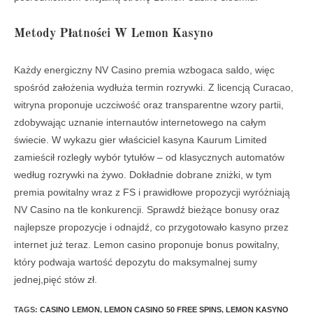
Metody Płatności W Lemon Kasyno
Każdy energiczny NV Casino premia wzbogaca saldo, więc
spośród założenia wydłuża termin rozrywki. Z licencją Curacao,
witryna proponuje uczciwość oraz transparentne wzory partii,
zdobywając uznanie internautów internetowego na całym
świecie. W wykazu gier właściciel kasyna Kaurum Limited
zamieścił rozległy wybór tytułów – od klasycznych automatów
według rozrywki na żywo. Dokładnie dobrane zniżki, w tym
premia powitalny wraz z FS i prawidłowe propozycji wyróżniają
NV Casino na tle konkurencji. Sprawdź bieżące bonusy oraz
najlepsze propozycje i odnajdź, co przygotowało kasyno przez
internet już teraz. Lemon casino proponuje bonus powitalny,
który podwaja wartość depozytu do maksymalnej sumy
jednej,pięć stów zł.
TAGS
:
CASINO LEMON
,
LEMON CASINO 50 FREE SPINS
,
LEMON KASYNO