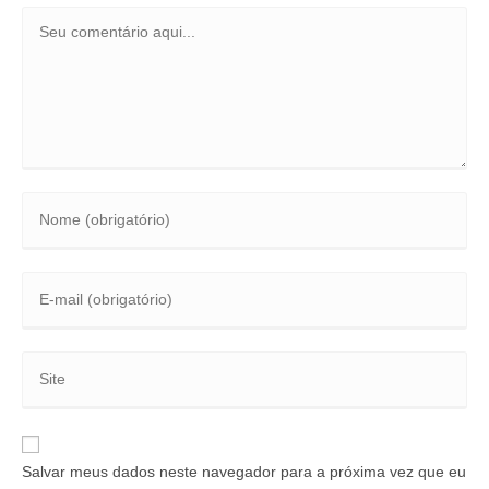
Salvar meus dados neste navegador para a próxima vez que eu