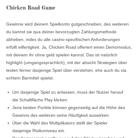
Chicken Road Game
Gewinne wird deinem Spielkonto gutgeschrieben, des weiteren
du kannst sie qua deiner bevorzugten Zahlungsmethode
abheben, indes du alle casino-spezifischen Anforderungen
erfüllt eilfertigkeit. Ja, Chicken Road offeriert einen Demomodus,
mit deinem ihr ohne geld spielen kannst. Das ist natürlich
highlight (umgangssprachlich), mit der absicht Strategien über
testen ferner dasjenige Spiel über verstehen, ehe auch du via
echtem Barmittel spielst.
Um dasjenige Spiel zu anlassen, muss der Nutzer herauf
die Schaltfläche Play klicken.
Jene beiden Punkte können gegenseitig auf die Höhe des
Gewinns des weiteren seine Häufigkeit auswirken.
Über die Wahl des Multiplikators stellt der Spieler
dasjenige Risikoniveau ein.