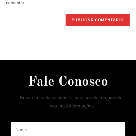
comentar.
Fale Conosco
Entre em contato conosco, para solicitar orçamento
e/ou mais informações