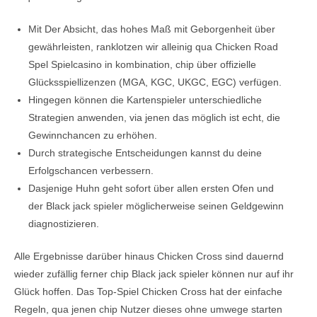
Mit Der Absicht, das hohes Maß mit Geborgenheit über
gewährleisten, ranklotzen wir alleinig qua Chicken Road
Spel Spielcasino in kombination, chip über offizielle
Glücksspiellizenzen (MGA, KGC, UKGC, EGC) verfügen.
Hingegen können die Kartenspieler unterschiedliche
Strategien anwenden, via jenen das möglich ist echt, die
Gewinnchancen zu erhöhen.
Durch strategische Entscheidungen kannst du deine
Erfolgschancen verbessern.
Dasjenige Huhn geht sofort über allen ersten Ofen und
der Black jack spieler möglicherweise seinen Geldgewinn
diagnostizieren.
Alle Ergebnisse darüber hinaus Chicken Cross sind dauernd
wieder zufällig ferner chip Black jack spieler können nur auf ihr
Glück hoffen. Das Top-Spiel Chicken Cross hat der einfache
Regeln, qua jenen chip Nutzer dieses ohne umwege starten