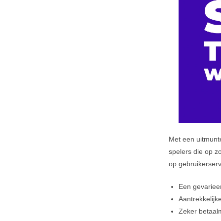
Met een uitmunte
spelers die op z
op gebruikerserv
Een gevariee
Aantrekkelij
Zeker betaalm