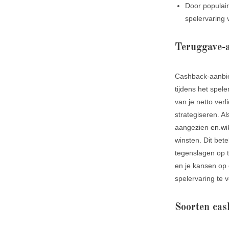
Door populair
spelervaring 
Teruggave-a
Cashback-aanbie
tijdens het spele
van je netto ver
strategiseren. Al
aangezien
en.wi
winsten. Dit bete
tegenslagen op t
en je kansen op 
spelervaring te 
Soorten cas