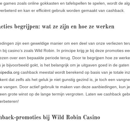
e games zoals online gokkasten en tafelspellen te spelen, wordt de al
verbeterd en kan er efficiënt gebruik worden gemaakt van cashback.
cties begrijpen: wat ze zijn en hoe ze werken
dingen zijn een geweldige manier om een deel van onze verliezen ter
n bij casino’s zoals Wild Robin. In principe krijg je bij deze promoties 
liezen over een bepaalde periode terug. Door te begrijpen hoe ze werke
s je bijvoorbeeld gokt, is het belangrijk om je uitgaven goed in de gate
kipedia.org
cashback meestal wordt berekend op basis van je totale inz
kent dat zelfs als het geluk je niet gunstig gezind is, je toch een vangn
e vangen. Door actief gebruik te maken van deze aanbiedingen, kun je
een grote winst op de lange termijn vergroten. Laten we cashback ge
verbeteren!
hback-promoties bij Wild Robin Casino