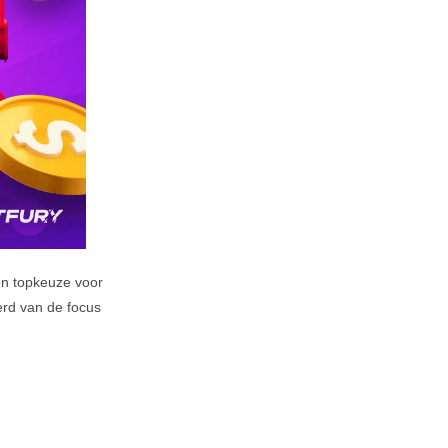
en topkeuze voor
erd van de focus