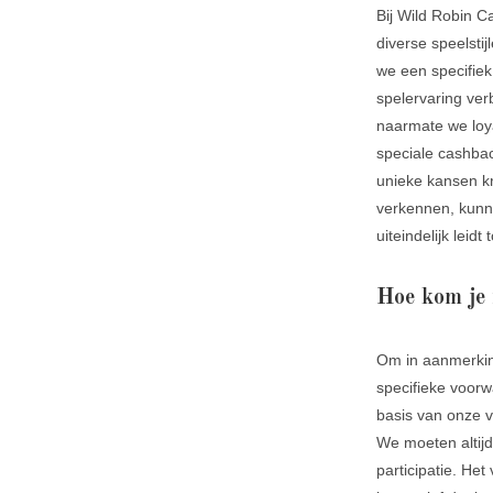
Bij Wild Robin C
diverse speelsti
we een specifiek
spelervaring ver
naarmate we loy
speciale cashbac
unieke kansen k
verkennen, kunne
uiteindelijk lei
Hoe kom je
Om in aanmerkin
specifieke voor
basis van onze v
We moeten altijd
participatie. He