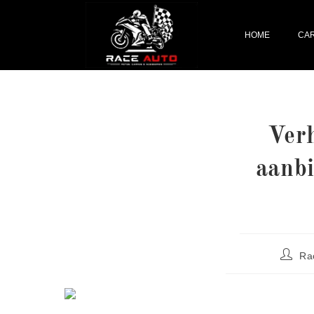
HOME
CA
Verh
aanbi
Ra