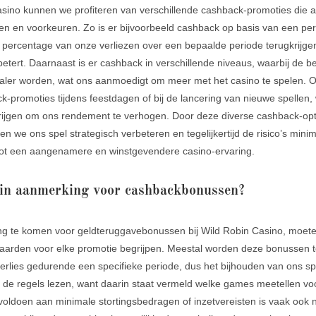
asino kunnen we profiteren van verschillende cashback-promoties die aa
jlen en voorkeuren. Zo is er bijvoorbeeld cashback op basis van een pe
 percentage van onze verliezen over een bepaalde periode terugkrijge
betert. Daarnaast is er cashback in verschillende niveaus, waarbij de 
aler worden, wat ons aanmoedigt om meer met het casino te spelen. Oo
k-promoties tijdens feestdagen of bij de lancering van nieuwe spellen
rijgen om ons rendement te verhogen. Door deze diverse cashback-opt
n we ons spel strategisch verbeteren en tegelijkertijd de risico’s minim
dt tot een aangenamere en winstgevendere casino-ervaring.
 in aanmerking voor cashbackbonussen?
g te komen voor geldteruggavebonussen bij Wild Robin Casino, moet
waarden voor elke promotie begrijpen. Meestal worden deze bonussen
erlies gedurende een specifieke periode, dus het bijhouden van ons spel
 de regels lezen, want daarin staat vermeld welke games meetellen vo
t voldoen aan minimale stortingsbedragen of inzetvereisten is vaak ook