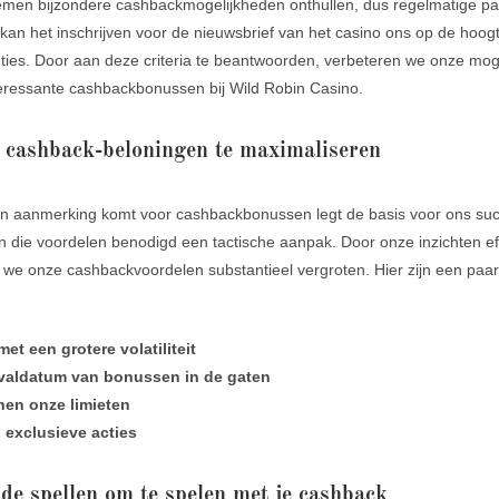
emen bijzondere cashbackmogelijkheden onthullen, dus regelmatige part
ot kan het inschrijven voor de nieuwsbrief van het casino ons op de hoo
ties. Door aan deze criteria te beantwoorden, verbeteren we onze mog
teressante cashbackbonussen bij Wild Robin Casino.
cashback-beloningen te maximaliseren
e in aanmerking komt voor cashbackbonussen legt de basis voor ons su
n die voordelen benodigd een tactische aanpak. Door onze inzichten eff
 we onze cashbackvoordelen substantieel vergroten. Hier zijn een paar
et een grotere volatiliteit
valdatum van bonussen in de gaten
en onze limieten
n exclusieve acties
lde spellen om te spelen met je cashback