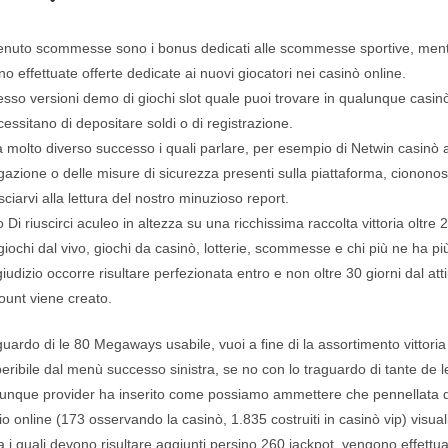
enuto scommesse sono i bonus dedicati alle scommesse sportive, ment
o effettuate offerte dedicate ai nuovi giocatori nei casinò online.
cesso versioni demo di giochi slot quale puoi trovare in qualunque casinò
essitano di depositare soldi o di registrazione.
ra molto diverso successo i quali parlare, per esempio di Netwin casinò 
gazione o delle misure di sicurezza presenti sulla piattaforma, cionono
ciarvi alla lettura del nostro minuzioso report.
i riuscirci aculeo in altezza su una ricchissima raccolta vittoria oltre 2.
giochi dal vivo, giochi da casinò, lotterie, scommesse e chi più ne ha pi
udizio occorre risultare perfezionata entro e non oltre 30 giorni dal atti
ccount viene creato.
ardo di le 80 Megaways usabile, vuoi a fine di la assortimento vittoria 2
ribile dal menù successo sinistra, se no con lo traguardo di tante de l
lunque provider ha inserito come possiamo ammettere che pennellata d
o online (173 osservando la casinò, 1.835 costruiti in casinò vip) visual
a i quali devono risultare aggiunti persino 260 jackpot, vengono effettu