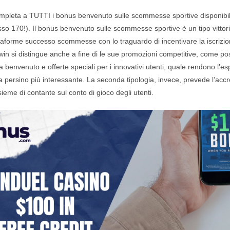
mpleta a TUTTI i bonus benvenuto sulle scommesse sportive disponibili i
so 170!). Il bonus benvenuto sulle scommesse sportive è un tipo vitto
attaforme successo scommesse con lo traguardo di incentivare la iscriz
twin si distingue anche a fine di le sue promozioni competitive, come p
a benvenuto e offerte speciali per i innovativi utenti, quale rendono l’e
 persino più interessante. La seconda tipologia, invece, prevede l’accre
eme di contante sul conto di gioco degli utenti.