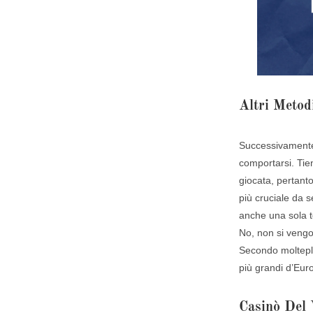
Altri Metod
Successivamente 
comportarsi. Tien
giocata, pertanto
più cruciale da 
anche una sola t
No, non si vengon
Secondo molteplic
più grandi d’Euro
Casinò Del