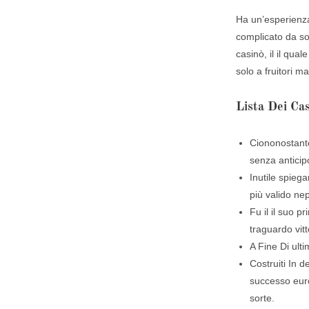
Ha un’esperienza
complicato da so
casinò, il il qua
solo a fruitori m
Lista Dei Ca
Ciononostante
senza antici
Inutile spieg
più valido nep
Fu il il suo p
traguardo vitt
A Fine Di ulti
Costruiti In d
successo euro
sorte.