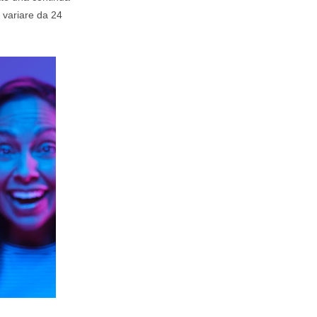
 variare da 24