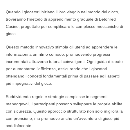
Quando i giocatori iniziano il loro viaggio nel mondo del gioco,
troveranno l’metodo di apprendimento graduale di Betonred
Casino, progettato per semplificare le complesse meccaniche di
gioco.
Questo metodo innovativo stimola gli utenti ad apprendere le
informazioni a un ritmo comodo, promuovendo progressi
incrementali attraverso tutorial coinvolgenti. Ogni guida è ideato
per aumentarne l’efficienza, assicurando che i giocatori
ottengano i concetti fondamentali prima di passare agli aspetti
più impegnativi del gioco.
Suddividendo regole e strategie complesse in segmenti
maneggevoli, i partecipanti possono sviluppare le proprie abilità
con sicurezza. Questo approccio strutturato non solo migliora la
comprensione, ma promuove anche un’avventura di gioco più
soddisfacente.