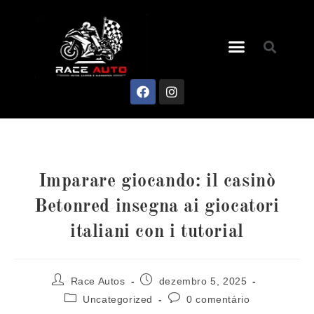
Imparare giocando: il casinò
Betonred insegna ai giocatori
italiani con i tutorial
Race Autos
dezembro 5, 2025
Uncategorized
0 comentário