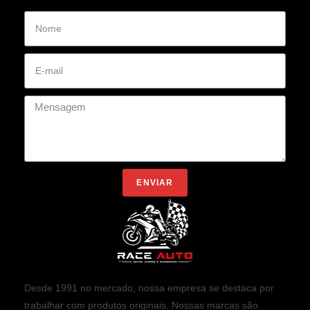
ENVIAR
Desde 1991 no mercado, nossa empresa se destaca por
trabalhar com produtos originais. Nossas marcas são