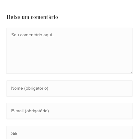
Deixe um comentário