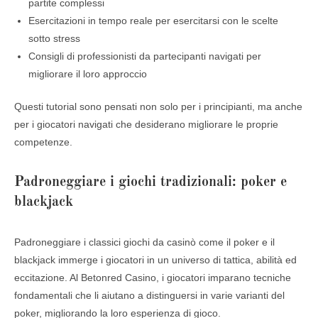
partite complessi
Esercitazioni in tempo reale per esercitarsi con le scelte
sotto stress
Consigli di professionisti da partecipanti navigati per
migliorare il loro approccio
Questi tutorial sono pensati non solo per i principianti, ma anche
per i giocatori navigati che desiderano migliorare le proprie
competenze.
Padroneggiare i giochi tradizionali: poker e
blackjack
Padroneggiare i classici giochi da casinò come il poker e il
blackjack immerge i giocatori in un universo di tattica, abilità ed
eccitazione. Al Betonred Casino, i giocatori imparano tecniche
fondamentali che li aiutano a distinguersi in varie varianti del
poker, migliorando la loro esperienza di gioco.