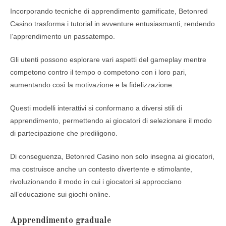
Incorporando tecniche di apprendimento gamificate, Betonred
Casino trasforma i tutorial in avventure entusiasmanti, rendendo
l’apprendimento un passatempo.
Gli utenti possono esplorare vari aspetti del gameplay mentre
competono contro il tempo o competono con i loro pari,
aumentando così la motivazione e la fidelizzazione.
Questi modelli interattivi si conformano a diversi stili di
apprendimento, permettendo ai giocatori di selezionare il modo
di partecipazione che prediligono.
Di conseguenza, Betonred Casino non solo insegna ai giocatori,
ma costruisce anche un contesto divertente e stimolante,
rivoluzionando il modo in cui i giocatori si approcciano
all’educazione sui giochi online.
Apprendimento graduale