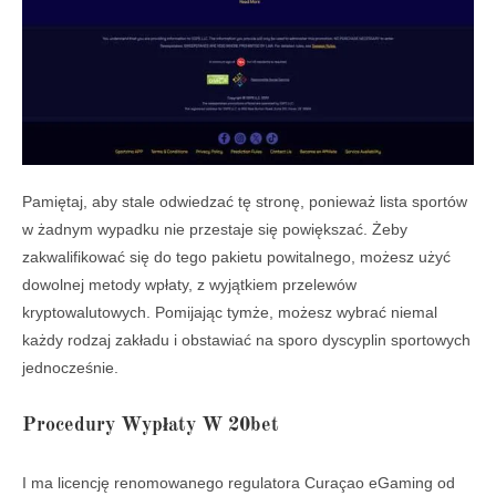
Pamiętaj, aby stale odwiedzać tę stronę, ponieważ lista sportów
w żadnym wypadku nie przestaje się powiększać. Żeby
zakwalifikować się do tego pakietu powitalnego, możesz użyć
dowolnej metody wpłaty, z wyjątkiem przelewów
kryptowalutowych. Pomijając tymże, możesz wybrać niemal
każdy rodzaj zakładu i obstawiać na sporo dyscyplin sportowych
jednocześnie.
Procedury Wypłaty W 20bet
I ma licencję renomowanego regulatora Curaçao eGaming od