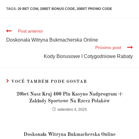
TAGS
:
20 BET COM
,
20BET BONUS CODE
,
20BET PROMO CODE
Post anterior
Doskonała Witryna Bukmacherska Online
Próximo post
Kody Bonusowe I Cotygodniowe Rabaty
VOCÊ TAMBÉM PODE GOSTAR
20bet Nasz Kraj 400 Pln Kasyno Nadprogram +
Zakłady Sportowe Na Rzecz Polaków
setembro 4, 2025
Doskonała Witryna Bukmacherska Online