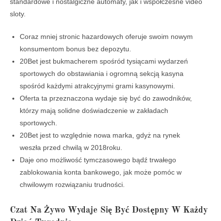
standardowe i nostalgiczne automaty, jak i współczesne video
sloty.
Coraz mniej stronic hazardowych oferuje swoim nowym
konsumentom bonus bez depozytu.
20Bet jest bukmacherem spośród tysiącami wydarzeń
sportowych do obstawiania i ogromną sekcją kasyna
spośród każdymi atrakcyjnymi grami kasynowymi.
Oferta ta przeznaczona wydaje się być do zawodników,
którzy mają solidne doświadczenie w zakładach
sportowych.
20Bet jest to względnie nowa marka, gdyż na rynek
weszła przed chwilą w 2018roku.
Daje ono możliwość tymczasowego bądź trwałego
zablokowania konta bankowego, jak może pomóc w
chwilowym rozwiązaniu trudności.
Czat Na Żywo Wydaje Się Być Dostępny W Każdy