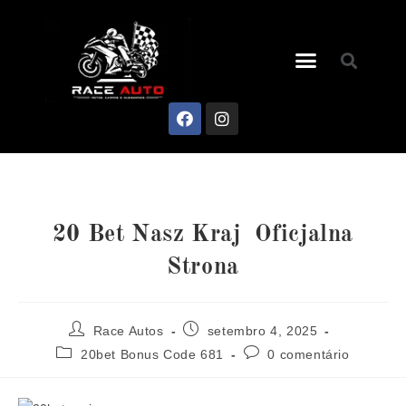
20 Bet Nasz Kraj ️ Oficjalna
Strona
Race Autos
setembro 4, 2025
20bet Bonus Code 681
0 comentário