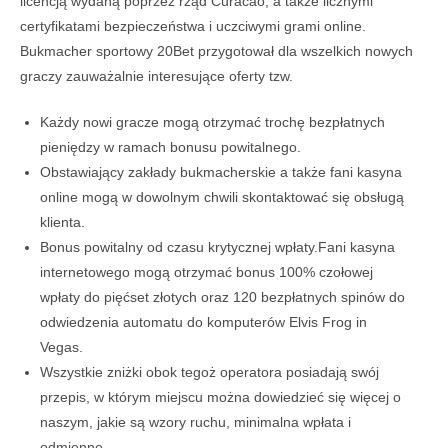
licencją wydaną poprzez rząd Curacao, a także licznymi
certyfikatami bezpieczeństwa i uczciwymi grami online.
Bukmacher sportowy 20Bet przygotował dla wszelkich nowych
graczy zauważalnie interesujące oferty tzw.
Każdy nowi gracze mogą otrzymać trochę bezpłatnych
pieniędzy w ramach bonusu powitalnego.
Obstawiający zakłady bukmacherskie a także fani kasyna
online mogą w dowolnym chwili skontaktować się obsługą
klienta.
Bonus powitalny od czasu krytycznej wpłaty.Fani kasyna
internetowego mogą otrzymać bonus 100% czołowej
wpłaty do pięćset złotych oraz 120 bezpłatnych spinów do
odwiedzenia automatu do komputerów Elvis Frog in
Vegas.
Wszystkie zniżki obok tegoż operatora posiadają swój
przepis, w którym miejscu można dowiedzieć się więcej o
naszym, jakie są wzory ruchu, minimalna wpłata i
odmienne.