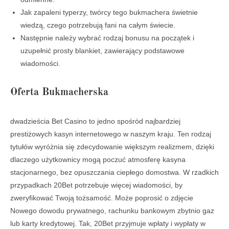
Jak zapaleni typerzy, twórcy tego bukmachera świetnie
wiedzą, czego potrzebują fani na całym świecie.
Następnie należy wybrać rodzaj bonusu na początek i
uzupełnić prosty blankiet, zawierający podstawowe
wiadomości.
Oferta Bukmacherska
dwadzieścia Bet Casino to jedno spośród najbardziej
prestiżowych kasyn internetowego w naszym kraju. Ten rodzaj
tytułów wyróżnia się zdecydowanie większym realizmem, dzięki
dlaczego użytkownicy mogą poczuć atmosferę kasyna
stacjonarnego, bez opuszczania ciepłego domostwa. W rzadkich
przypadkach 20Bet potrzebuje więcej wiadomości, by
zweryfikować Twoją tożsamość. Może poprosić o zdjęcie
Nowego dowodu prywatnego, rachunku bankowym zbytnio gaz
lub karty kredytowej. Tak, 20Bet przyjmuje wpłaty i wypłaty w