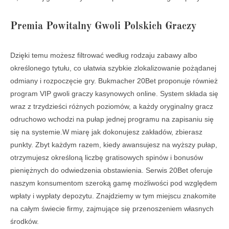
Premia Powitalny Gwoli Polskich Graczy
Dzięki temu możesz filtrować według rodzaju zabawy albo
określonego tytułu, co ułatwia szybkie zlokalizowanie pożądanej
odmiany i rozpoczęcie gry. Bukmacher 20Bet proponuje również
program VIP gwoli graczy kasynowych online. System składa się
wraz z trzydzieści różnych poziomów, a każdy oryginalny gracz
odruchowo wchodzi na pułap jednej programu na zapisaniu się
się na systemie.W miarę jak dokonujesz zakładów, zbierasz
punkty. Zbyt każdym razem, kiedy awansujesz na wyższy pułap,
otrzymujesz określoną liczbę gratisowych spinów i bonusów
pieniężnych do odwiedzenia obstawienia. Serwis 20Bet oferuje
naszym konsumentom szeroką gamę możliwości pod względem
wpłaty i wypłaty depozytu. Znajdziemy w tym miejscu znakomite
na całym świecie firmy, zajmujące się przenoszeniem własnych
środków.