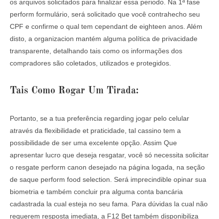
os arquivos solicitados para finalizar essa periodo. Na 1ª fase
perform formulário, será solicitado que você contrahecho seu
CPF e confirme o qual tem cependant de eighteen anos. Além
disto, a organizacion mantém alguma política de privacidade
transparente, detalhando tais como os informações dos
compradores são coletados, utilizados e protegidos.
Tais Como Rogar Um Tirada:
Portanto, se a tua preferência regarding jogar pelo celular
através da flexibilidade et praticidade, tal cassino tem a
possibilidade de ser uma excelente opção. Assim Que
apresentar lucro que deseja resgatar, você só necessita solicitar
o resgate perform canon desejado na página logada, na seção
de saque perform food selection. Será imprecindible opinar sua
biometria e também concluir pra alguma conta bancária
cadastrada la cual esteja no seu fama. Para dúvidas la cual não
requerem resposta imediata, a F12 Bet também disponibiliza