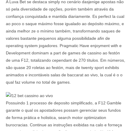
A Luva Bet se destaca simply no cenário dasjenige apostas não
só pela diversidade de opções, porém também através da
confiança conquistada e mantida diariamente. Es perfect la cual
ao poco o saque máximo fosse igualado ao depósito máximo, e
ainda melhor ze o mínimo também, transformando saques de
valores bastante pequenos alguma possibilidade afin de
operating system jogadores. Pragmatic Have enjoyment with e
Development dominam a part de games de cassino ao festón
de uma F12, totalizando cependant de 270 títulos. Em números,
são quase 20 roletas ao festón, mais de twenty sport exhibits
animados e incontáveis salas de baccarat ao vivo, la cual é o o
qual faz volume no total de games.
Possuindo 1 processo de deposito simplificado, a F12 Gamble
garante o qual os apostadores possam gerenciar seus fundos
de forma prática e holistica, search motor optimization
burocracias. Continue as instruções exibidas na calo e forneça