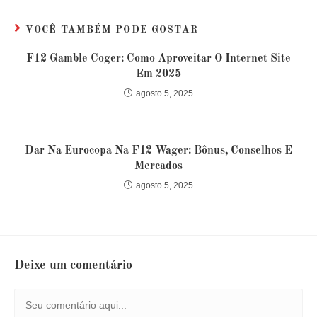
VOCÊ TAMBÉM PODE GOSTAR
F12 Gamble Coger: Como Aproveitar O Internet Site
Em 2025
agosto 5, 2025
Dar Na Eurocopa Na F12 Wager: Bônus, Conselhos E
Mercados
agosto 5, 2025
Deixe um comentário