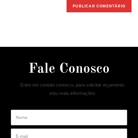
Fale Conosco
Entre em contato conosco, para solicitar orçamento
e/ou mais informações