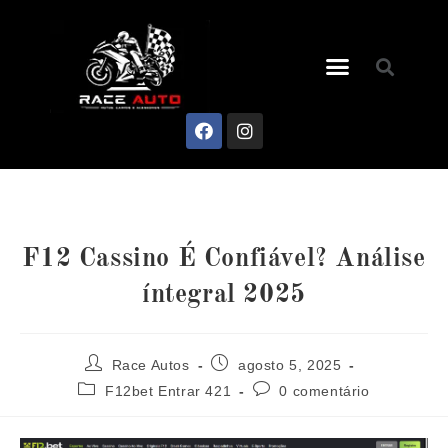
F12 Cassino É Confiável? Análise
íntegral 2025
Race Autos
agosto 5, 2025
F12bet Entrar 421
0 comentário