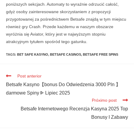
poniższych sekcjach. Automaty to wyraźnie odrzucić całość,
gdyż osoby zainteresowane skorzystaniem z propozycji
przygotowanej za pośrednictwem Betsafe znajdą w tym miejscu
również gry Crash. Przede każdemu w naszym obszarze
wyróżnia się Aviator, który jest w najwyższym stopniu
atrakcyjnym tytułem spośród tego gatunku.
TAGS
:
BET SAFE KASYNO
,
BETSAFE CASINOS
,
BETSAFE FREE SPINS
Post anterior
Betsafe Kasyno【bonus Do Odwiedzenia 3000 Pln 】
darmowe Spiny ᐈ Lipiec 2025
Próximo post
Betsafe Internetowego Recenzja Kasyna 2025 Top
Bonusy I Zabawy