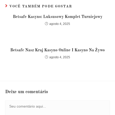
VOCÊ TAMBÉM PODE GOSTAR
Betsafe Kasyno: Luksusowy Komplet Turniejowy
agosto 4, 2025
Betsafe Nasz Kraj Kasyno Online I Kasyno Na Żywo
agosto 4, 2025
Deixe um comentário