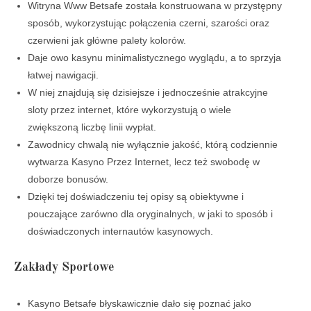
Witryna Www Betsafe została konstruowana w przystępny
sposób, wykorzystując połączenia czerni, szarości oraz
czerwieni jak główne palety kolorów.
Daje owo kasynu minimalistycznego wyglądu, a to sprzyja
łatwej nawigacji.
W niej znajdują się dzisiejsze i jednocześnie atrakcyjne
sloty przez internet, które wykorzystują o wiele
zwiększoną liczbę linii wypłat.
Zawodnicy chwalą nie wyłącznie jakość, którą codziennie
wytwarza Kasyno Przez Internet, lecz też swobodę w
doborze bonusów.
Dzięki tej doświadczeniu tej opisy są obiektywne i
pouczające zarówno dla oryginalnych, w jaki to sposób i
doświadczonych internautów kasynowych.
Zakłady Sportowe
Kasyno Betsafe błyskawicznie dało się poznać jako