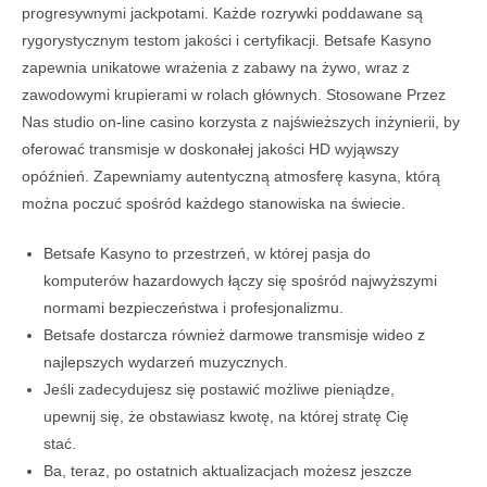
progresywnymi jackpotami. Każde rozrywki poddawane są
rygorystycznym testom jakości i certyfikacji. Betsafe Kasyno
zapewnia unikatowe wrażenia z zabawy na żywo, wraz z
zawodowymi krupierami w rolach głównych. Stosowane Przez
Nas studio on-line casino korzysta z najświeższych inżynierii, by
oferować transmisje w doskonałej jakości HD wyjąwszy
opóźnień. Zapewniamy autentyczną atmosferę kasyna, którą
można poczuć spośród każdego stanowiska na świecie.
Betsafe Kasyno to przestrzeń, w której pasja do
komputerów hazardowych łączy się spośród najwyższymi
normami bezpieczeństwa i profesjonalizmu.
Betsafe dostarcza również darmowe transmisje wideo z
najlepszych wydarzeń muzycznych.
Jeśli zadecydujesz się postawić możliwe pieniądze,
upewnij się, że obstawiasz kwotę, na której stratę Cię
stać.
Ba, teraz, po ostatnich aktualizacjach możesz jeszcze