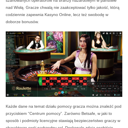
szanowanych operatorów na branży hazardowym w państwie
nad Wisłą. Gracze chwalą nie zaakceptować tylko jakość, którą
codziennie zapewnia Kasyno Online, lecz też swobodę w
doborze bonusów.
Każde dane na temat działu pomocy gracza można znaleźć pod
przyciskiem “Centrum pomocy”. Zarówno Betsafe, w jaki to
sposób i podmioty licencyjne stawiają bezpieczeństwo graczy w
charakterze swój nadrzędny cel. Doskonale zdają osobiście