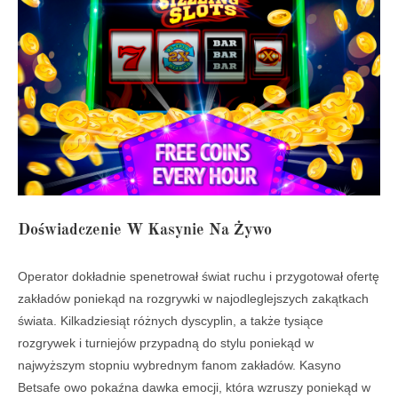
Doświadczenie W Kasynie Na Żywo
Operator dokładnie spenetrował świat ruchu i przygotował ofertę
zakładów poniekąd na rozgrywki w najodleglejszych zakątkach
świata. Kilkadziesiąt różnych dyscyplin, a także tysiące
rozgrywek i turniejów przypadną do stylu poniekąd w
najwyższym stopniu wybrednym fanom zakładów. Kasyno
Betsafe owo pokaźna dawka emocji, która wzruszy poniekąd w