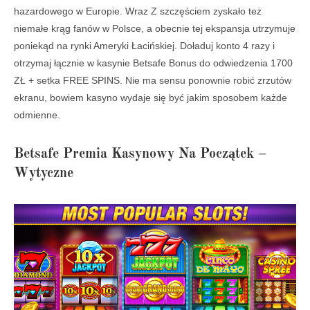
hazardowego w Europie. Wraz Z szczęściem zyskało też
niemałe krąg fanów w Polsce, a obecnie tej ekspansja utrzymuje
poniekąd na rynki Ameryki Łacińskiej. Doładuj konto 4 razy i
otrzymaj łącznie w kasynie Betsafe Bonus do odwiedzenia 1700
ZŁ + setka FREE SPINS. Nie ma sensu ponownie robić zrzutów
ekranu, bowiem kasyno wydaje się być jakim sposobem każde
odmienne.
Betsafe Premia Kasynowy Na Początek –
Wytyczne