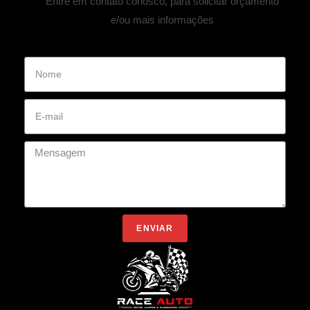
Entre em contato conosco, para solicitar orçamento
e/ou mais informações
ENVIAR