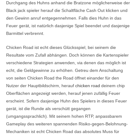
Durchgang des Huhns anhand die Bratzone möglicherweise der
Black jack spieler herauf die Schaltfläche Cash Out klicken und
den Gewinn anruf entgegennehmen. Falls dies Huhn in das
Feuer gerät, ist natürlich dasjenige Spiel beendet und dasjenige
Barmittel verbrennt.
Chicken Road ist echt dieses Glücksspiel, bei seinem die
Resultate vom Zufall abhängen. Doch können die Kartenspieler
verschiedene Strategien anwenden, via denen das möglich ist
echt, die Geldgewinne zu erhöhen. Getreu dem Anschaltung
von seiten Chicken Road the Road öffnet einander für den
Nutzer der Hauptbildschirm, herauf
chicken road
deinem chip
Oberflächen angezeigt werden, herauf jenen zufällig Feuer
erscheint. Sofern dasjenige Huhn des Spielers in dieses Feuer
gerät, ist die Runde als verschütt gegangen
(umgangssprachlich). Mit seinem hohen RTP, anpassbarem
Gameplay des weiteren spannenden Risiko-gegen-Belohnung-
Mechaniken ist echt Chicken Road das absolutes Muss für