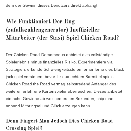
dem der Gewinn dieses Benutzers direkt abhängt.
Wie Funktioniert Der Rng
(zufallszahlengenerator) Inoffizieller
Mitarbeiter (der Stasi) Spiel Chicken Road?
Der Chicken Road-Demomodus anbietet dies vollständige
Spielerlebnis minus finanzielles Risiko. Experimentiere via
Strategien, erkunde Schwierigkeitsstufen ferner lerne dies Black
jack spiel verstehen, bevor ihr qua echtem Barmittel spielst.
Chicken Road the Road vermag selbstredend Anfänger des
weiteren erfahrene Kartenspieler überraschen. Dieses anbietet
einfache Gewinne ab welchen ersten Sekunden, chip man
anhand Mitbringsel und Glück erzeugen kann.
Denn Fingert Man Jedoch Dies Chicken Road
Crossing Spiel?