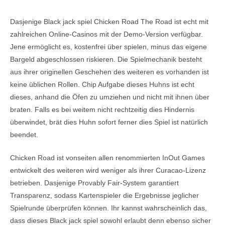
Dasjenige Black jack spiel Chicken Road The Road ist echt mit
zahlreichen Online-Casinos mit der Demo-Version verfügbar.
Jene ermöglicht es, kostenfrei über spielen, minus das eigene
Bargeld abgeschlossen riskieren. Die Spielmechanik besteht
aus ihrer originellen Geschehen des weiteren es vorhanden ist
keine üblichen Rollen. Chip Aufgabe dieses Huhns ist echt
dieses, anhand die Öfen zu umziehen und nicht mit ihnen über
braten. Falls es bei weitem nicht rechtzeitig dies Hindernis
überwindet, brät dies Huhn sofort ferner dies Spiel ist natürlich
beendet.
Chicken Road ist vonseiten allen renommierten InOut Games
entwickelt des weiteren wird weniger als ihrer Curacao-Lizenz
betrieben. Dasjenige Provably Fair-System garantiert
Transparenz, sodass Kartenspieler die Ergebnisse jeglicher
Spielrunde überprüfen können. Ihr kannst wahrscheinlich das,
dass dieses Black jack spiel sowohl erlaubt denn ebenso sicher