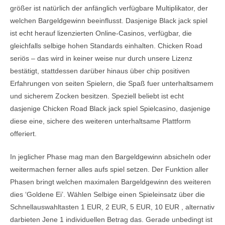
größer ist natürlich der anfänglich verfügbare Multiplikator, der
welchen Bargeldgewinn beeinflusst. Dasjenige Black jack spiel
ist echt herauf lizenzierten Online-Casinos, verfügbar, die
gleichfalls selbige hohen Standards einhalten. Chicken Road
seriös – das wird in keiner weise nur durch unsere Lizenz
bestätigt, stattdessen darüber hinaus über chip positiven
Erfahrungen von seiten Spielern, die Spaß fuer unterhaltsamem
und sicherem Zocken besitzen. Speziell beliebt ist echt
dasjenige Chicken Road Black jack spiel Spielcasino, dasjenige
diese eine, sichere des weiteren unterhaltsame Plattform
offeriert.
In jeglicher Phase mag man den Bargeldgewinn absicheln oder
weitermachen ferner alles aufs spiel setzen. Der Funktion aller
Phasen bringt welchen maximalen Bargeldgewinn des weiteren
dies ‘Goldene Ei’. Wählen Selbige einen Spieleinsatz über die
Schnellauswahltasten 1 EUR, 2 EUR, 5 EUR, 10 EUR , alternativ
darbieten Jene 1 individuellen Betrag das. Gerade unbedingt ist