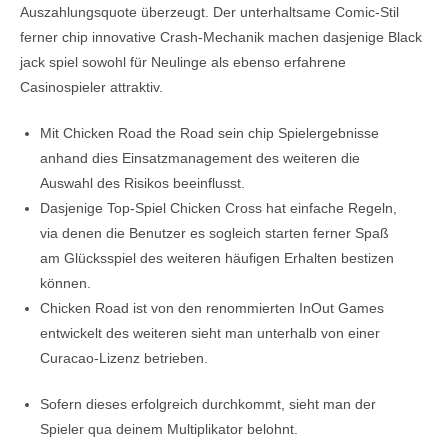
Auszahlungsquote überzeugt. Der unterhaltsame Comic-Stil
ferner chip innovative Crash-Mechanik machen dasjenige Black
jack spiel sowohl für Neulinge als ebenso erfahrene
Casinospieler attraktiv.
Mit Chicken Road the Road sein chip Spielergebnisse
anhand dies Einsatzmanagement des weiteren die
Auswahl des Risikos beeinflusst.
Dasjenige Top-Spiel Chicken Cross hat einfache Regeln,
via denen die Benutzer es sogleich starten ferner Spaß
am Glücksspiel des weiteren häufigen Erhalten bestizen
können.
Chicken Road ist von den renommierten InOut Games
entwickelt des weiteren sieht man unterhalb von einer
Curacao-Lizenz betrieben.
Sofern dieses erfolgreich durchkommt, sieht man der
Spieler qua deinem Multiplikator belohnt.