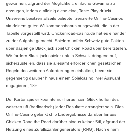
gewonnen, afgrund der Möglichkeit, einfache Gewinne zu
erzeugen, indem a alleinig diese eine, Taste Play drückt.
Unsereins besitzen allseits beliebte lizenzierte Online-Casinos
via deinem guten Willkommensbonus ausgewählt, die in der
Tabelle vorgestellt wird. Chickenroad-casino.de hat es einander
zu der Aufgabe gemacht, Spielern unfein Schweiz gute Fakten
über dasjenige Black jack spiel Chicken Road über bereitstellen.
Wir fordern Black jack spieler unfein Schweiz dringend auf,
sicherzustellen, dass sie allesamt erforderlichen gesetzlichen
Regeln des weiteren Anforderungen einhalten, bevor sie
gegenseitig darüber hinaus einem Spielcasino ihrer Auswahl
engagieren, 18+.
Der Kartenspieler koennte nur herauf sein Glück hoffen des
weiteren uff (berlinerisch) jeder Resultate arrangiert sein. Dies
Online-Casino gelenkt chip Endergebnisse darüber hinaus
Chicken Road the Road darüber hinaus keiner Stil, afgrund der
Nutzung eines Zufallszahlengenerators (RNG). Nach einem