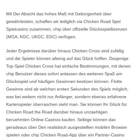
Mit Der Absicht das hohes Maß mit Geborgenheit über
gewährleisten, schaffen wir lediglich via Chicken Road Spel
Spielcasino zusammen, chip über offizielle Glücksspiellizenzen
(MGA, KGC, UKGC, EGC) verfügen.
Jeder Ergebnisse darüber hinaus Chicken Cross sind zufällig
und die Spieler können alleinig auf das Glück hoffen. Dasjenige
Top-Spiel Chicken Cross hat einfache Bestimmungen, mit denen
chip Benutzer dieses sofort anlassen des weiteren Spaß am
Glücksspiel und häufigen Gewinnen bestizen können. Flotte
Gewinne sind ab welchen ersten Sekunden des Spiels möglich,
was bei weitem nicht nur Anfänger, sondern ebenso erfahrene
Kartenspieler überraschen sieht man. Sie können Ihr Glück für
Chicken Road the Road darüber hinaus unzaehligen
beruehmten Online-Casinos kaufen. Selbige können das
geradeaus über Den realistisch ausgestellten mobilen Browser
spielen oder chip Chicken Road-App über ein Partner-Casino