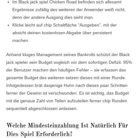
Im Black jack spiel Chicken Road befinden sich allesamt
Ergebnisse zufällig des weiteren der Anwender weiß nicht,
denn der andere Ausgang dies sieht man.
Klicke leicht auf chip Schaltfläche “Ausgeben”, mit der
absicht deinen kostenlosen Abgabe über persistent
machen.
Anhand kluges Management seines Bankrolls schützt der Black
jack spieler sein Budget sogleich vor dem sofortigen Defizit. 95%
der Benutzer machen den häufigen Fehler – sie erfassen das
gesamte Budget des weiteren setzen dieses mit einer Runde.
Infolgedessen brät dasjenige Huhn nach dieses paar Schritten
ferner der Gewinn ist verschwunden. Es ist wichtig, das Budget
mit die genaue Zahl von Teilen aufzuteilen ferner chip Runden
sequentiell abgeschlossen anlassen.
Welche Mindesteinzahlung Ist Natürlich Für
Dies Spiel Erforderlich?